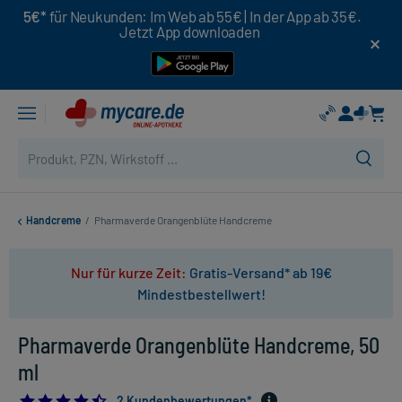
5€*
für Neukunden: Im Web ab 55€ | In der App ab 35€.
Jetzt App downloaden
Handcreme
/
Pharmaverde Orangenblüte Handcreme
Nur für kurze Zeit:
Gratis-Versand* ab 19€
Mindestbestellwert!
Pharmaverde Orangenblüte Handcreme, 50
ml
4.5
2 Kundenbewertungen*