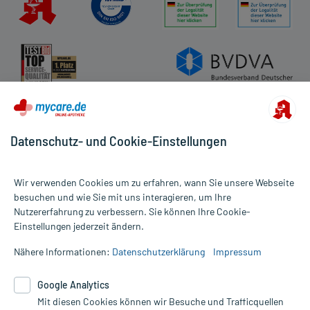
Datenschutz- und Cookie-Einstellungen
Wir verwenden Cookies um zu erfahren, wann Sie unsere Webseite
besuchen und wie Sie mit uns interagieren, um Ihre
Nutzererfahrung zu verbessern. Sie können Ihre Cookie-
Alle Preise gelten inkl. MwSt., ggf. zzgl. Versandkosten
Einstellungen jederzeit ändern.
Informationen auf dieser Website werden ausschließlich für
informative Zwecke zur Verfügung gestellt. Sie ersetzen keinesfalls
Nähere Informationen:
Datenschutzerklärung
Impressum
die Untersuchung und Behandlung durch einen Arzt. Bitte
beachten Sie, dass hierdurch weder Diagnosen gestellt noch
Google Analytics
Therapien eingeleitet werden können. | Diese Webseite benutzt
Mit diesen Cookies können wir Besuche und Trafficquellen
Google Analytics. Lesen Sie bitte dazu die wichtigen Hinweise in