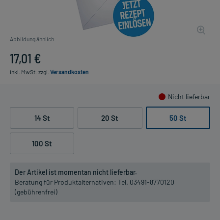
Abbildung ähnlich
17,01 €
inkl. MwSt.
zzgl.
Versandkosten
Nicht lieferbar
14 St
20 St
50 St
100 St
Der Artikel ist momentan nicht lieferbar.
Beratung für Produktalternativen:
Tel. 03491-8770120
(gebührenfrei)