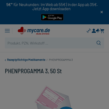
5€*
für Neukunden: Im Web ab 55€ | In der App ab 35€.
Jetzt App downloaden
Rezeptpflichtige Medikamente
/
PHENPROGAMMA 3
PHENPROGAMMA 3, 50 St