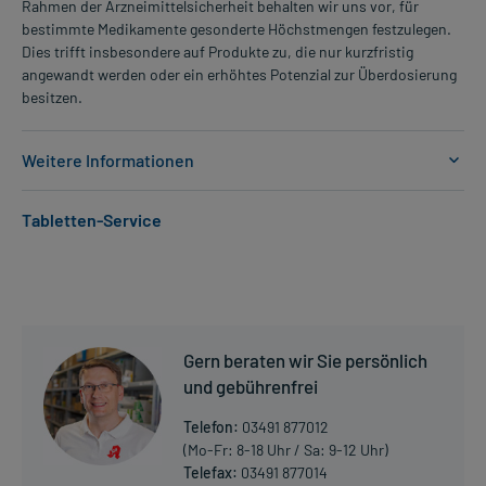
Rahmen der Arzneimittelsicherheit behalten wir uns vor, für
bestimmte Medikamente gesonderte Höchstmengen festzulegen.
Dies trifft insbesondere auf Produkte zu, die nur kurzfristig
angewandt werden oder ein erhöhtes Potenzial zur Überdosierung
besitzen.
Weitere Informationen
Anwendungsgebiete:
Tabletten-Service
- Behandlung von Thrombose
- Behandlung von Embolie
- Vorbeugung von Thrombose
- Vorbeugung von Embolie
- Herzinfarkt
Gern beraten wir Sie persönlich
Dosierung und Anwendungshinweise:
und gebührenfrei
Art der Anwendung?
Nehmen Sie das Arzneimittel unzerkaut mit Flüssigkeit (z.B. 1 Glas
Telefon:
03491 877012
Wasser) ein.
(Mo-Fr: 8-18 Uhr / Sa: 9-12 Uhr)
Telefax:
03491 877014