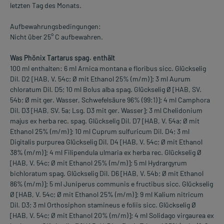
letzten Tag des Monats.
Aufbewahrungsbedingungen:
Nicht über 25° C aufbewahren.
Was Phönix Tartarus spag. enthält
100 ml enthalten: 6 ml Arnica montana e floribus sicc. Glückselig
Dil. D2 [HAB, V. 54c; Ø mit Ethanol 25% (m/m)]; 3 ml Aurum
chloratum Dil. D5; 10 ml Bolus alba spag. Glückselig Ø [HAB, SV.
54b; Ø mit ger. Wasser, Schwefelsäure 96% (99:1)]; 4 ml Camphora
Dil. D3 [HAB, SV. 5a; Lsg. D3 mit ger. Wasser]; 3 ml Chelidonium
majus ex herba rec. spag. Glückselig Dil. D7 [HAB, V. 54a; Ø mit
Ethanol 25% (m/m)]; 10 ml Cuprum sulfuricum Dil. D4; 3 ml
Digitalis purpurea Glückselig Dil. D4 [HAB, V. 54c; Ø mit Ethanol
38% (m/m)]; 4 ml Filipendula ulmaria ex herba rec. Glückselig Ø
[HAB, V. 54c; Ø mit Ethanol 25% (m/m)]; 5 ml Hydrargyrum
bichloratum spag. Glückselig Dil. D6 [HAB, V. 54b; Ø mit Ethanol
86% (m/m)]; 5 ml Juniperus communis e fructibus sicc. Glückselig
Ø [HAB, V. 54c; Ø mit Ethanol 25% (m/m)]; 9 ml Kalium nitricum
Dil. D3; 3 ml Orthosiphon stamineus e foliis sicc. Glückselig Ø
[HAB, V. 54c; Ø mit Ethanol 20% (m/m)]; 4 ml Solidago virgaurea ex