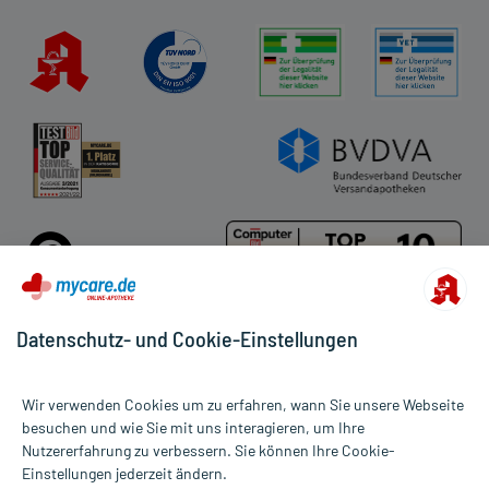
Datenschutz- und Cookie-Einstellungen
Für die Produkte der Kategorie Tierprodukte wurden 484
Wir verwenden Cookies um zu erfahren, wann Sie unsere Webseite
Bewertungen mit durchschnittlich 4,7 von 5 Sternen abgegeben.
besuchen und wie Sie mit uns interagieren, um Ihre
Nutzererfahrung zu verbessern. Sie können Ihre Cookie-
Alle Preise gelten inkl. MwSt., ggf. zzgl. Versandkosten
Einstellungen jederzeit ändern.
Informationen auf dieser Website werden ausschließlich für