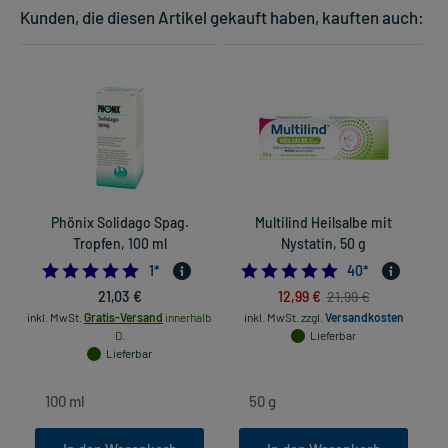
Kunden, die diesen Artikel gekauft haben, kauften auch:
Phönix Solidago Spag.
Multilind Heilsalbe mit
Tropfen, 100 ml
Nystatin, 50 g
S
5.0
4.9
1
*
40
*
21,03 €
12,99 €
21,99 €
inkl. MwSt.
Gratis-Versand
innerhalb
inkl. MwSt.
zzgl.
Versandkosten
D.
Lieferbar
Lieferbar