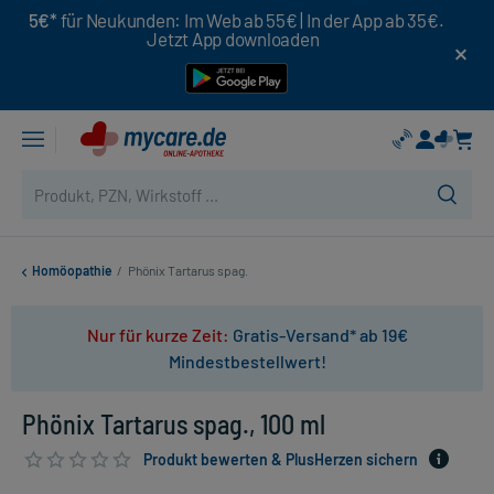
5€*
für Neukunden: Im Web ab 55€ | In der App ab 35€.
Jetzt App downloaden
Homöopathie
/
Phönix Tartarus spag.
Nur für kurze Zeit:
Gratis-Versand* ab 19€
Mindestbestellwert!
Phönix Tartarus spag., 100 ml
Produkt bewerten & PlusHerzen sichern