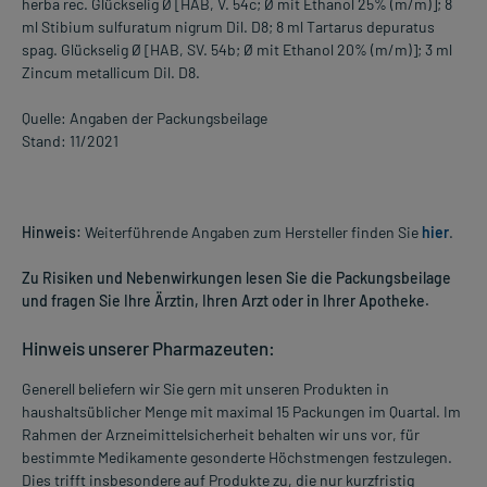
herba rec. Glückselig Ø [HAB, V. 54c; Ø mit Ethanol 25% (m/m)]; 8
ml Stibium sulfuratum nigrum Dil. D8; 8 ml Tartarus depuratus
spag. Glückselig Ø [HAB, SV. 54b; Ø mit Ethanol 20% (m/m)]; 3 ml
Zincum metallicum Dil. D8.
Quelle: Angaben der Packungsbeilage
Stand: 11/2021
Hinweis:
Weiterführende Angaben zum Hersteller finden Sie
hier
.
Zu Risiken und Nebenwirkungen lesen Sie die Packungsbeilage
und fragen Sie Ihre Ärztin, Ihren Arzt oder in Ihrer Apotheke.
Hinweis unserer Pharmazeuten:
Generell beliefern wir Sie gern mit unseren Produkten in
haushaltsüblicher Menge mit maximal 15 Packungen im Quartal. Im
Rahmen der Arzneimittelsicherheit behalten wir uns vor, für
bestimmte Medikamente gesonderte Höchstmengen festzulegen.
Dies trifft insbesondere auf Produkte zu, die nur kurzfristig