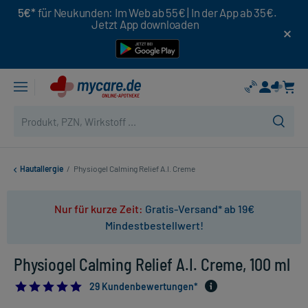
5€*
für Neukunden: Im Web ab 55€ | In der App ab 35€.
Jetzt App downloaden
Hautallergie
/
Physiogel Calming Relief A.I. Creme
Nur für kurze Zeit:
Gratis-Versand* ab 19€
Mindestbestellwert!
Physiogel Calming Relief A.I. Creme, 100 ml
4.931034482758621
29 Kundenbewertungen*