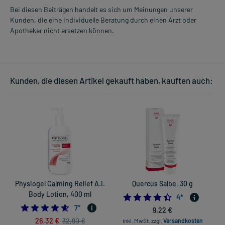
Bei diesen Beiträgen handelt es sich um Meinungen unserer
Kunden, die eine individuelle Beratung durch einen Arzt oder
Apotheker nicht ersetzen können.
Kunden, die diesen Artikel gekauft haben, kauften auch:
Physiogel Calming Relief A.I.
Quercus Salbe, 30 g
Body Lotion, 400 ml
4.5
4
*
4.571428571428571
7
*
9,22 €
26,32 €
32,90 €
inkl. MwSt.
zzgl.
Versandkosten