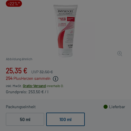
-22%*
Abbildung ähnlich
25,35 €
UVP
32,50 €
254
PlusHerzen sammeln
inkl. MwSt.
Gratis-Versand
innerhalb D.
Grundpreis: 253,50 € / l
Packungseinheit
Lieferbar
50 ml
100 ml