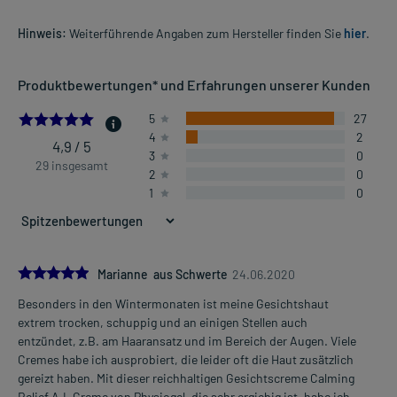
Hinweis:
Weiterführende Angaben zum Hersteller finden Sie
hier
.
Produktbewertungen* und Erfahrungen unserer Kunden
4.931034482758621
5
27
4
2
4,9 / 5
3
0
29 insgesamt
2
0
1
0
5.0
Marianne aus Schwerte
24.06.2020
Besonders in den Wintermonaten ist meine Gesichtshaut
extrem trocken, schuppig und an einigen Stellen auch
entzündet, z.B. am Haaransatz und im Bereich der Augen. Viele
Cremes habe ich ausprobiert, die leider oft die Haut zusätzlich
gereizt haben. Mit dieser reichhaltigen Gesichtscreme Calming
Relief A.I. Creme von Physiogel, die sehr ergiebig ist, habe ich