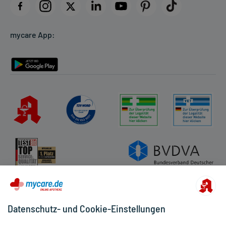
Datenschutz
Cookie-Einstellungen
mycare App:
Rückgabe/Widerruf
Barrierefreiheitserklärung
Datenschutz- und Cookie-Einstellungen