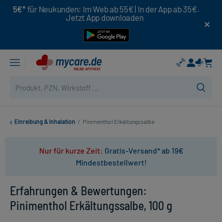
5€*
für Neukunden: Im Web ab 55€ | In der App ab 35€.
Jetzt App downloaden
Einreibung & Inhalation
/
Pinimenthol Erkältungssalbe
Nur für kurze Zeit:
Gratis-Versand* ab 19€
Mindestbestellwert!
Erfahrungen & Bewertungen:
Pinimenthol Erkältungssalbe, 100 g