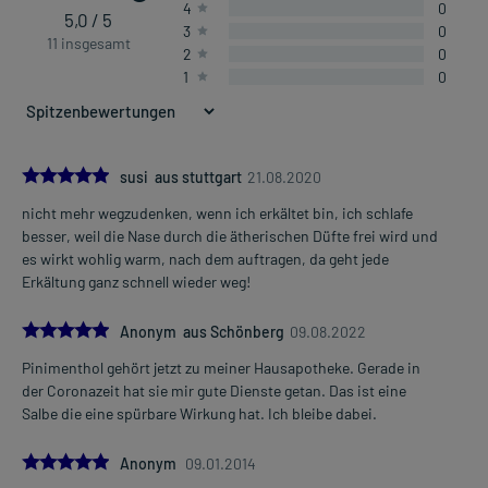
4
0
5,0 / 5
3
0
11 insgesamt
2
0
1
0
5.0
susi aus stuttgart
21.08.2020
nicht mehr wegzudenken, wenn ich erkältet bin, ich schlafe
besser, weil die Nase durch die ätherischen Düfte frei wird und
es wirkt wohlig warm, nach dem auftragen, da geht jede
Erkältung ganz schnell wieder weg!
5.0
Anonym aus Schönberg
09.08.2022
Pinimenthol gehört jetzt zu meiner Hausapotheke. Gerade in
der Coronazeit hat sie mir gute Dienste getan. Das ist eine
Salbe die eine spürbare Wirkung hat. Ich bleibe dabei.
5.0
Anonym
09.01.2014