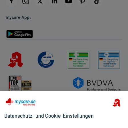
Datenschutz
Cookie-Einstellungen
mycare App:
Rückgabe/Widerruf
Barrierefreiheitserklärung
Datenschutz- und Cookie-Einstellungen