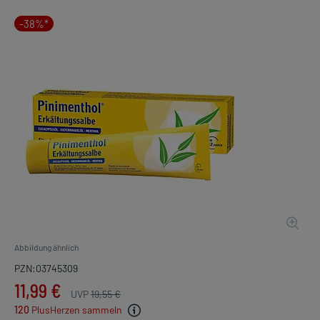
-38%*
Abbildung ähnlich
PZN:03745309
11,99 €
UVP
19,55 €
120
PlusHerzen sammeln