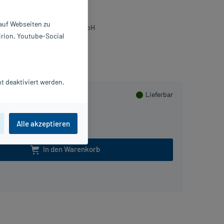
 St
0815044
 auf Webseiten zu
ologische Heilmittel Heel GmbH
irion, Youtube-Social
PlusHerzen sammeln
t deaktiviert werden.
Lieferbar
Alle akzeptieren
In den Warenkorb