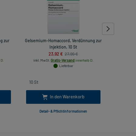
g zur
Gelsemium-Homaccord, Verdünnung zur
Warzin T
Injektion, 10 St
23,92 €
27,99 €
inkl
 D.
inkl. MwSt.
Gratis-Versand
innerhalb D.
Lieferbar
In den Warenkorb
Detail- & Pflichtinformationen
Deta