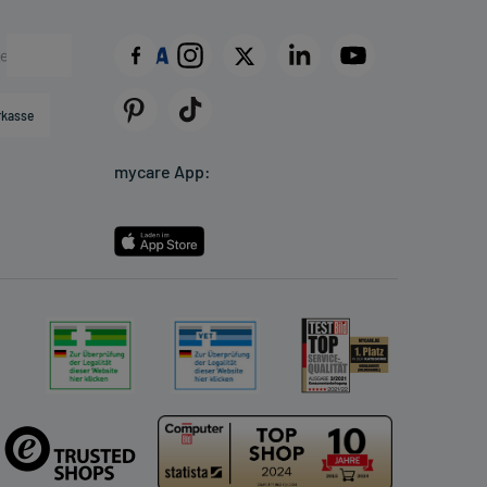
rkasse
mycare App: