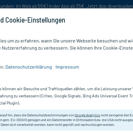
unden: Im Web ab 55€ | In der App ab 35€. Jetzt App downloade
d Cookie-Einstellungen
es um zu erfahren, wann Sie unsere Webseite besuchen und wie
e Nutzererfahrung zu verbessern. Sie können Ihre Cookie-Einste
nlösen
Rezeptur
Aktion %
en:
Datenschutzerklärung
Impressum
 Ampullen
s können wir Besuche und Trafficquellen zählen, um die Leistung unsere
Nur für kurze Zeit:
Gratis-Versand* ab 19€ Mindestbestellwert!
fahrung zu verbessern (Criteo, Google Signals, Bing Ads Universal Event 
ial Plugin).
ullen, 10 St
arauf hin, dass die Datenschutzbestimmungen von
Google Analytics
nicht zwingend den E
Homöopathisches Arzneimittel.
n gem. EU-DSGVO genügen und ein Datentransfer in Drittstaaten bzw. die USA nicht ausg
 Daten dort verarbeitet werden, kann nicht geprüft und nachvollzogen werden.
Darreichung:
A