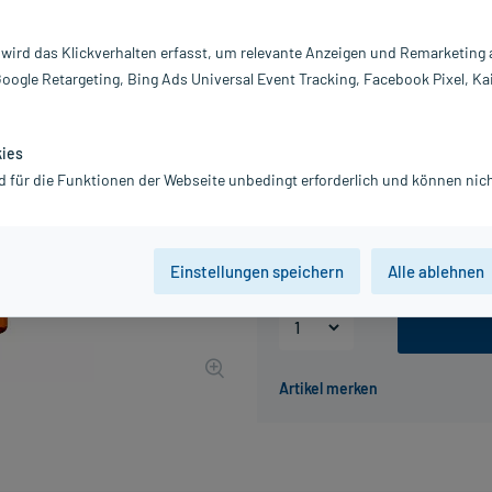
Inhalt:
10
PZN:
0
 wird das Klickverhalten erfasst, um relevante Anzeigen und Remarketing
Hersteller:
Bi
Google Retargeting, Bing Ads Universal Event Tracking, Facebook Pixel, Ka
29,65 €
UVP
34,20 €
297
inkl. MwSt.
Gratis-Versand
innerhalb D.
kies
d für die Funktionen der Webseite unbedingt erforderlich und können nich
Packungseinheit
10 St
100 St
Einstellungen speichern
Alle ablehnen