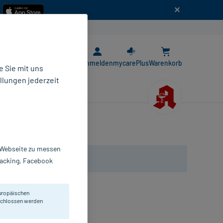
n
E-Rezept App
Anmelden
mycarePlus
Warenkorb
 Sie mit uns
llungen jederzeit
r Webseite zu messen
Tracking, Facebook
uropäischen
eschlossen werden
mpullen