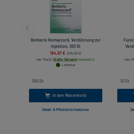
Berberis Homaccord, Verdünnung zur
Funic
Injektion, 100 St
Verd
184,97 €
215,91 €
inkl. MwSt.
Gratis-Versand
innerhalb D.
inkl. 
Lieferbar
In den Warenkorb
Detail- & Pflichtinformationen
De