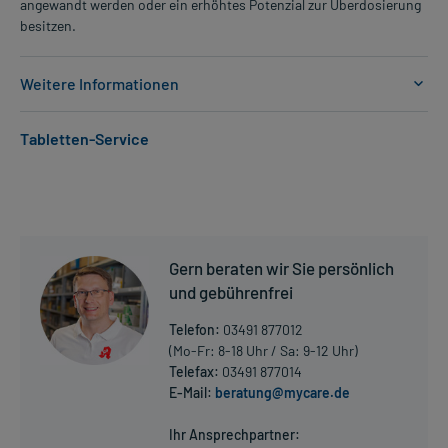
angewandt werden oder ein erhöhtes Potenzial zur Überdosierung
besitzen.
Weitere Informationen
Anwendungsgebiete:
Tabletten-Service
- Unruhe bei psychiatrischen Erkrankungen
- Erregung bei psychiatrischen Erkrankungen
Dosierung und Anwendungshinweise:
Erwachsene
1/4 Tablette
Gern beraten wir Sie persönlich
1-mal täglich
und gebührenfrei
vor dem Schlafengehen (ca. 30 Minuten davor), nach der Mahlzeit
(ca. 2 Stunden)
Telefon:
03491 877012
(Mo-Fr: 8-18 Uhr / Sa: 9-12 Uhr)
Erwachsene
Telefax:
03491 877014
1/4 Tablette
E-Mail:
beratung@mycare.de
Mehr anzeigen
2-4 mal täglich
verteilt über den Tag, nach der Mahlzeit (ca. 2 Stunden)
Ihr Ansprechpartner: