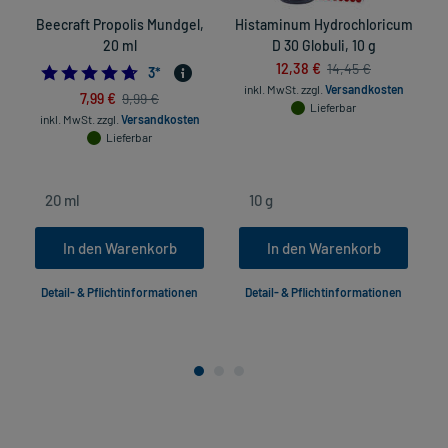
Beecraft Propolis Mundgel,
Histaminum Hydrochloricum
L
20 ml
D 30 Globuli, 10 g
12,38 €
14,45 €
4.666666666666667
3
*
inkl. MwSt.
zzgl.
Versandkosten
7,99 €
9,99 €
Lieferbar
inkl. MwSt.
zzgl.
Versandkosten
Lieferbar
In den Warenkorb
In den Warenkorb
Detail- & Pflichtinformationen
Detail- & Pflichtinformationen