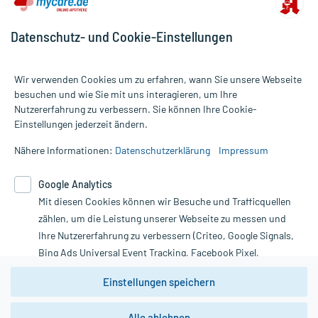
Datenschutz- und Cookie-Einstellungen
Wir verwenden Cookies um zu erfahren, wann Sie unsere Webseite
besuchen und wie Sie mit uns interagieren, um Ihre
Nutzererfahrung zu verbessern. Sie können Ihre Cookie-
Alle Preise gelten inkl. MwSt., ggf. zzgl. Versandkosten
Einstellungen jederzeit ändern.
Informationen auf dieser Website werden ausschließlich für
informative Zwecke zur Verfügung gestellt. Sie ersetzen keinesfalls
Nähere Informationen:
Datenschutzerklärung
Impressum
die Untersuchung und Behandlung durch einen Arzt. Bitte
beachten Sie, dass hierdurch weder Diagnosen gestellt noch
Google Analytics
Therapien eingeleitet werden können. | Diese Webseite benutzt
Mit diesen Cookies können wir Besuche und Trafficquellen
Google Analytics. Lesen Sie bitte dazu die wichtigen Hinweise in
unserer Datenschutzerklärung. Für den Widerruf einer Bestellung
zählen, um die Leistung unserer Webseite zu messen und
nutzen Sie das Formular:
Ihre Nutzererfahrung zu verbessern (Criteo, Google Signals,
Bing Ads Universal Event Tracking, Facebook Pixel,
Vertrag widerrufen
Youtube-Social Plugin).
Einstellungen speichern
Wir weisen darauf hin, dass die
Datenschutzbestimmungen von
Google Analytics
nicht
Alle ablehnen
*Hinweise zu unseren Aktionen und Bewertungen