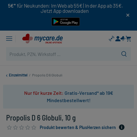
5€*
für Neukunden: Im Web ab 55€ | In der App ab 35€.
Jetzt App downloaden
Einzelmittel
/
Propolis D 6 Globuli
Nur für kurze Zeit:
Gratis-Versand* ab 19€
Mindestbestellwert!
Propolis D 6 Globuli, 10 g
Produkt bewerten & PlusHerzen sichern