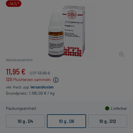
-14%*
Abbildung ähnlich
11,95 €
UVP
13,95 €
120
PlusHerzen sammeln
inkl. MwSt.
zzgl.
Versandkosten
Grundpreis: 1.195,00 € / kg
Packungseinheit
Lieferbar
10 g
, D4
10 g
, D6
10 g
, D12