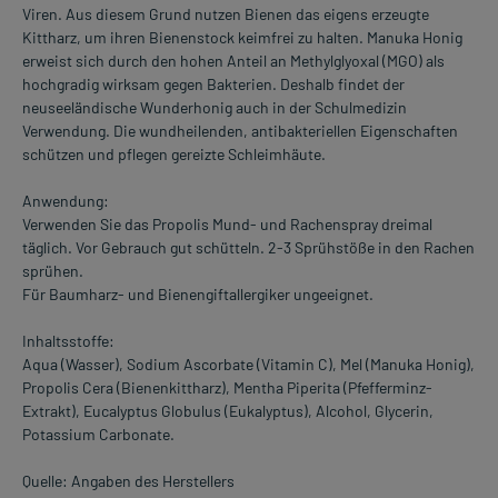
Viren. Aus diesem Grund nutzen Bienen das eigens erzeugte
Kittharz, um ihren Bienenstock keimfrei zu halten. Manuka Honig
erweist sich durch den hohen Anteil an Methylglyoxal (MGO) als
hochgradig wirksam gegen Bakterien. Deshalb findet der
neuseeländische Wunderhonig auch in der Schulmedizin
Verwendung. Die wundheilenden, antibakteriellen Eigenschaften
schützen und pflegen gereizte Schleimhäute.
Anwendung:
Verwenden Sie das Propolis Mund- und Rachenspray dreimal
täglich. Vor Gebrauch gut schütteln. 2-3 Sprühstöße in den Rachen
sprühen.
Für Baumharz- und Bienengiftallergiker ungeeignet.
Inhaltsstoffe:
Aqua (Wasser), Sodium Ascorbate (Vitamin C), Mel (Manuka Honig),
Propolis Cera (Bienenkittharz), Mentha Piperita (Pfefferminz-
Extrakt), Eucalyptus Globulus (Eukalyptus), Alcohol, Glycerin,
Potassium Carbonate.
Quelle: Angaben des Herstellers