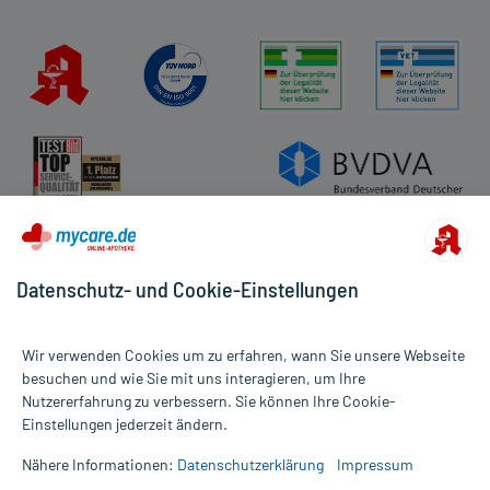
Datenschutz- und Cookie-Einstellungen
Wir verwenden Cookies um zu erfahren, wann Sie unsere Webseite
besuchen und wie Sie mit uns interagieren, um Ihre
Nutzererfahrung zu verbessern. Sie können Ihre Cookie-
Alle Preise gelten inkl. MwSt., ggf. zzgl. Versandkosten
Einstellungen jederzeit ändern.
Informationen auf dieser Website werden ausschließlich für
informative Zwecke zur Verfügung gestellt. Sie ersetzen keinesfalls
Nähere Informationen:
Datenschutzerklärung
Impressum
die Untersuchung und Behandlung durch einen Arzt. Bitte