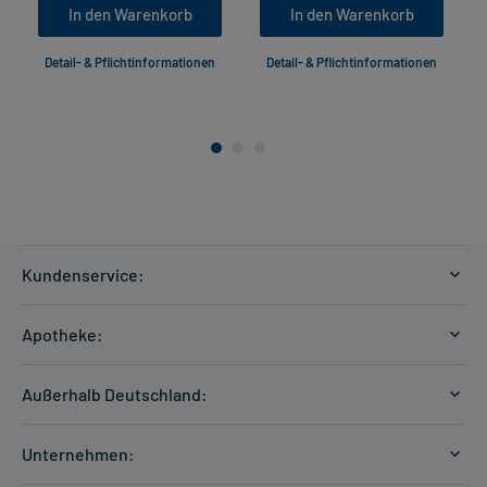
In den Warenkorb
In den Warenkorb
Detail- & Pflichtinformationen
Detail- & Pflichtinformationen
Kundenservice:
Versandkosten
Apotheke:
Zahlungsarten
Ratgeber
Kontakt
Außerhalb Deutschland:
E-Rezept
FAQ
Versandkosten Schweiz
Papierrezept einlösen
Hilfe
Unternehmen:
Formular anfordern
mycarePlus