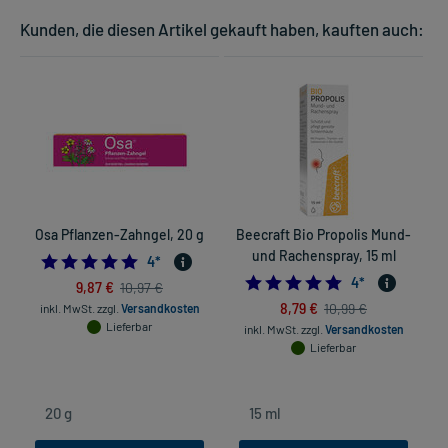
Kunden, die diesen Artikel gekauft haben, kauften auch:
Osa Pflanzen-Zahngel, 20 g
Beecraft Bio Propolis Mund-
K
und Rachenspray, 15 ml
5.0
4
*
4.75
4
*
9,87 €
10,97 €
8,79 €
10,99 €
inkl. MwSt.
zzgl.
Versandkosten
in
Lieferbar
inkl. MwSt.
zzgl.
Versandkosten
Lieferbar