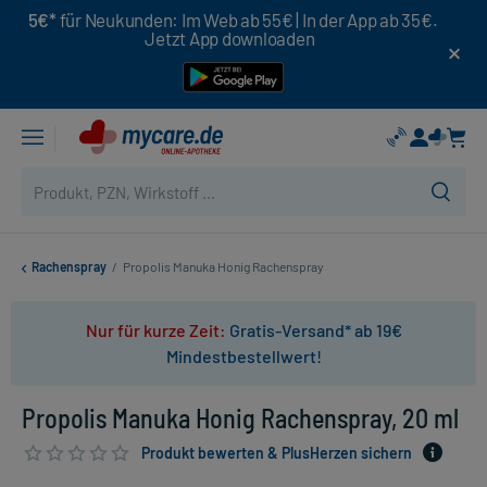
5€*
für Neukunden: Im Web ab 55€ | In der App ab 35€.
Jetzt App downloaden
Rachenspray
/
Propolis Manuka Honig Rachenspray
Nur für kurze Zeit:
Gratis-Versand* ab 19€
Mindestbestellwert!
Propolis Manuka Honig Rachenspray, 20 ml
Produkt bewerten & PlusHerzen sichern