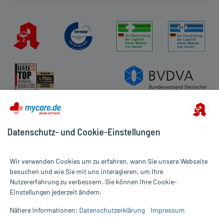
Datenschutz- und Cookie-Einstellungen
Wir verwenden Cookies um zu erfahren, wann Sie unsere Webseite
besuchen und wie Sie mit uns interagieren, um Ihre
Nutzererfahrung zu verbessern. Sie können Ihre Cookie-
Alle Preise gelten inkl. MwSt., ggf. zzgl. Versandkosten
Einstellungen jederzeit ändern.
Informationen auf dieser Website werden ausschließlich für
informative Zwecke zur Verfügung gestellt. Sie ersetzen keinesfalls
Nähere Informationen:
Datenschutzerklärung
Impressum
die Untersuchung und Behandlung durch einen Arzt. Bitte