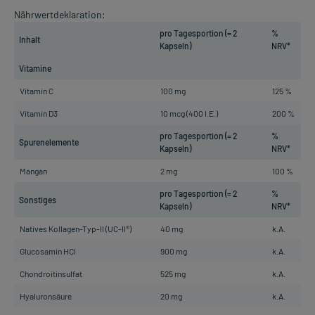
Nährwertdeklaration:
pro Tagesportion (= 2
%
Inhalt
Kapseln)
NRV*
Vitamine
Vitamin C
100 mg
125 %
Vitamin D3
10 mcg (400 I.E.)
200 %
pro Tagesportion (= 2
%
Spurenelemente
Kapseln)
NRV*
Mangan
2 mg
100 %
pro Tagesportion (= 2
%
Sonstiges
Kapseln)
NRV*
Natives Kollagen-Typ-II (UC-II®)
40 mg
k.A.
Glucosamin HCI
900 mg
k.A.
Chondroitinsulfat
525 mg
k.A.
Hyaluronsäure
20 mg
k.A.