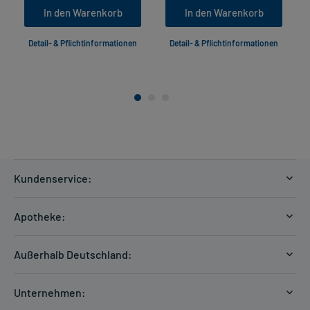
In den Warenkorb
In den Warenkorb
Detail- & Pflichtinformationen
Detail- & Pflichtinformationen
Kundenservice:
Versandkosten
Apotheke:
Zahlungsarten
Ratgeber
Kontakt
Außerhalb Deutschland:
E-Rezept
FAQ
Versandkosten Schweiz
Papierrezept einlösen
Hilfe
Unternehmen:
Formular anfordern
mycarePlus