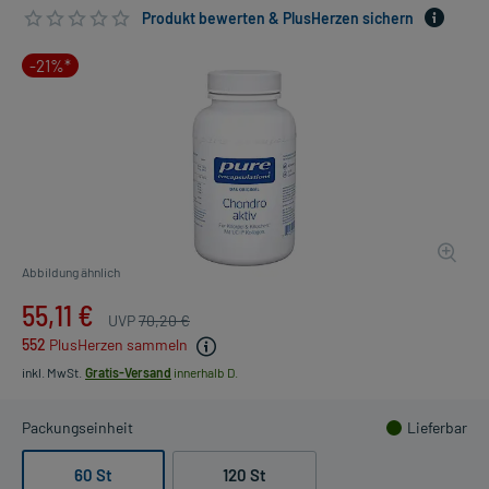
Produkt bewerten & PlusHerzen sichern
-21%*
Abbildung ähnlich
55,11 €
UVP
70,20 €
552
PlusHerzen sammeln
inkl. MwSt.
Gratis-Versand
innerhalb D.
Packungseinheit
Lieferbar
60 St
120 St