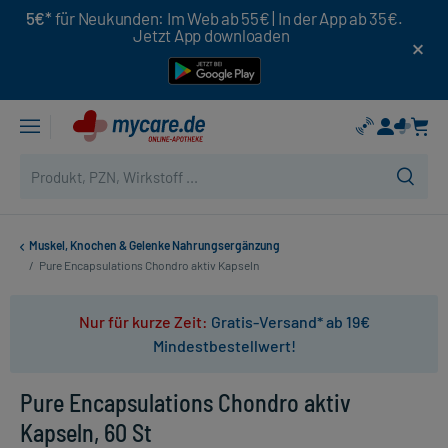
5€*
für Neukunden: Im Web ab 55€ | In der App ab 35€.
Jetzt App downloaden
Muskel, Knochen & Gelenke Nahrungsergänzung
/
Pure Encapsulations Chondro aktiv Kapseln
Nur für kurze Zeit:
Gratis-Versand* ab 19€
Mindestbestellwert!
Pure Encapsulations Chondro aktiv
Kapseln, 60 St