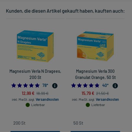
Kunden, die diesen Artikel gekauft haben, kauften auch:
Magnesium Verla N Dragees,
Magnesium Verla 300
200 St
Granulat Orange, 50 St
4.884615384615385
4.825
78
*
40
*
12,99 €
15,79 €
18,99 €
21,50 €
inkl. MwSt.
zzgl.
Versandkosten
inkl. MwSt.
zzgl.
Versandkosten
Lieferbar
Lieferbar