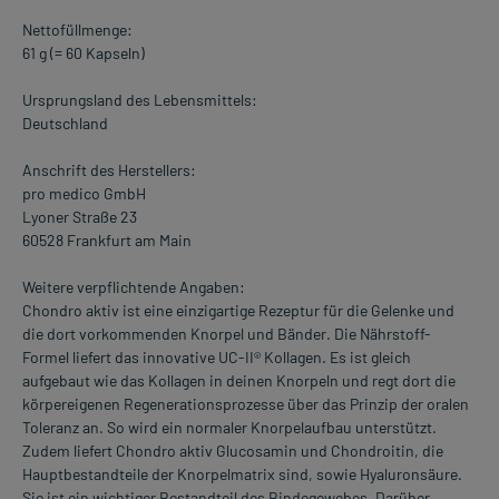
Nettofüllmenge:
61 g (= 60 Kapseln)
Ursprungsland des Lebensmittels:
Deutschland
Anschrift des Herstellers:
pro medico GmbH
Lyoner Straße 23
60528 Frankfurt am Main
Weitere verpflichtende Angaben:
Chondro aktiv ist eine einzigartige Rezeptur für die Gelenke und
die dort vorkommenden Knorpel und Bänder. Die Nährstoff-
Formel liefert das innovative UC-II® Kollagen. Es ist gleich
aufgebaut wie das Kollagen in deinen Knorpeln und regt dort die
körpereigenen Regenerationsprozesse über das Prinzip der oralen
Toleranz an. So wird ein normaler Knorpelaufbau unterstützt.
Zudem liefert Chondro aktiv Glucosamin und Chondroitin, die
Hauptbestandteile der Knorpelmatrix sind, sowie Hyaluronsäure.
Sie ist ein wichtiger Bestandteil des Bindegewebes. Darüber