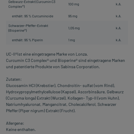
Gelbwurz-Extrakt (Curcumin C3
100 mg
k.A.
Complex®)
enthält: 95 % Curcuminoide
95 mg
k.A.
Schwarzer-Pfeffer-Extrakt
1,05 mg
k.A.
(Bioperine®)
enthält: 95 % Piperin
1 mg
k.A.
UC-II®ist eine eingetragene Marke von Lonza.
Curcumin C3 Complex® und Bioperine® sind eingetragene Marken
und patentierte Produkte von Sabinsa Corporation.
Zutaten:
Glucosamin HCl (Krebstier), Chondroitin- sulfat (vom Rind),
Hydroxypropylmethylcellulose (Kapsel), Ascorbinsäure, Gelbwurz
(Curcuma longa) Extrakt (Wurzel), Kollagen- Typ-II (vom Huhn),
Natriumhyaluronat, Mangancitrat, Cholecalciferol, Schwarzer
Pfeffer (Piper nigrum) Extrakt (Frucht).
Allergene:
Keine enthalten.