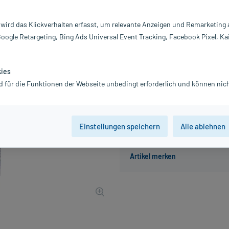
Darreichung:
Ka
Inhalt:
60
 wird das Klickverhalten erfasst, um relevante Anzeigen und Remarketing
PZN:
11
Google Retargeting, Bing Ads Universal Event Tracking, Facebook Pixel, Ka
Hersteller:
p
47,19 €
UVP
58,20 €
472
P
kies
inkl. MwSt.
Gratis-Versand
innerhalb D.
d für die Funktionen der Webseite unbedingt erforderlich und können nich
Einstellungen speichern
Alle ablehnen