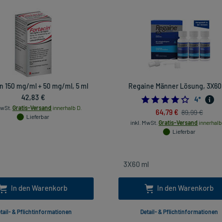
n 150 mg/ml + 50 mg/ml, 5 ml
Regaine Männer Lösung, 3X60
42,83 €
4.0
4
*
MwSt.
Gratis-Versand
innerhalb D.
64,79 €
89,99 €
Lieferbar
inkl. MwSt.
Gratis-Versand
innerhalb
Lieferbar
In den Warenkorb
In den Warenkorb
tail- & Pflichtinformationen
Detail- & Pflichtinformationen