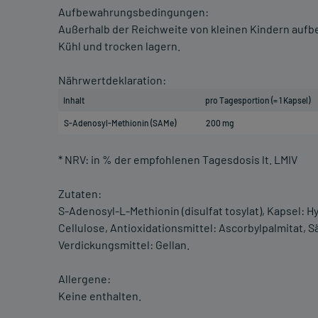
Aufbewahrungsbedingungen:
Außerhalb der Reichweite von kleinen Kindern auf
Kühl und trocken lagern.
Nährwertdeklaration:
Inhalt
pro Tagesportion (= 1 Kapsel)
S-Adenosyl-Methionin (SAMe)
200 mg
* NRV: in % der empfohlenen Tagesdosis lt. LMIV
Zutaten:
S-Adenosyl-L-Methionin (disulfat tosylat), Kapsel: H
Cellulose, Antioxidationsmittel: Ascorbylpalmitat, S
Verdickungsmittel: Gellan.
Allergene:
Keine enthalten.