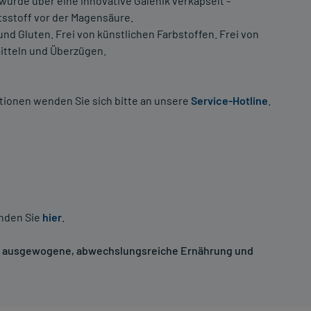
urde über eine innovative Galenik verkapselt -
tsstoff vor der Magensäure.
nd Gluten. Frei von künstlichen Farbstoffen. Frei von
itteln und Überzügen.
tionen wenden Sie sich bitte an unsere
Service-Hotline
.
inden Sie
hier
.
ne ausgewogene, abwechslungsreiche Ernährung und