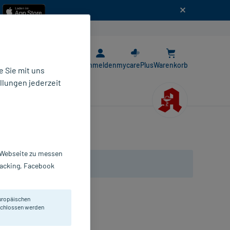
n
E-Rezept App
Anmelden
mycarePlus
Warenkorb
 Sie mit uns
llungen jederzeit
r Webseite zu messen
Tracking, Facebook
uropäischen
eschlossen werden
denosyl-Methionin.