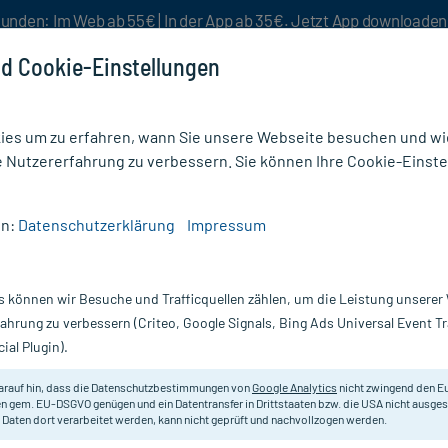
unden: Im Web ab 55€ | In der App ab 35€. Jetzt App downloade
d Cookie-Einstellungen
es um zu erfahren, wann Sie unsere Webseite besuchen und wie
e Nutzererfahrung zu verbessern. Sie können Ihre Cookie-Einste
nlösen
Rezeptur
Aktion %
en:
Datenschutzerklärung
Impressum
g
/
Pure Encapsulations SAMe (S-Adenosyl-Methionin) Kapseln
s können wir Besuche und Trafficquellen zählen, um die Leistung unsere
Nur für kurze Zeit:
Gratis-Versand* ab 19€ Mindestbestellwert!
fahrung zu verbessern (Criteo, Google Signals, Bing Ads Universal Event 
ial Plugin).
-Adenosyl-
pure encapsulations
arauf hin, dass die Datenschutzbestimmungen von
Google Analytics
nicht zwingend den E
n gem. EU-DSGVO genügen und ein Datentransfer in Drittstaaten bzw. die USA nicht ausg
 Daten dort verarbeitet werden, kann nicht geprüft und nachvollzogen werden.
Nahrungsergänzungsmittel mit S-A