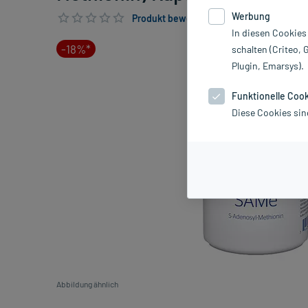
Werbung
Produkt bewerten & PlusHerzen sichern
In diesen Cookies
-18%*
schalten (Criteo, 
Plugin, Emarsys).
Funktionelle Coo
Diese Cookies sin
Abbildung ähnlich