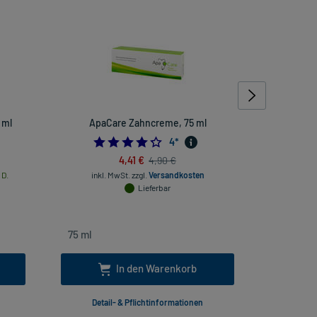
 ml
ApaCare Zahncreme, 75 ml
ZeinPhar
75
4.25
4
*
4,41 €
4,90 €
inkl. Mw
 D.
inkl. MwSt.
zzgl.
Versandkosten
Lieferbar
In den Warenkorb
Detail- & Pflichtinformationen
Deta