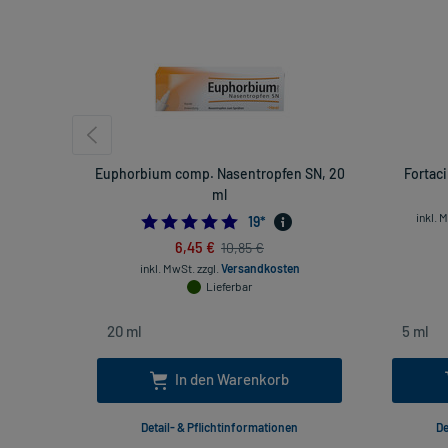
Euphorbium comp. Nasentropfen SN, 20
Fortaci
ml
inkl. 
5.0
19
*
6,45 €
10,85 €
inkl. MwSt.
zzgl.
Versandkosten
Lieferbar
In den Warenkorb
Detail- & Pflichtinformationen
De