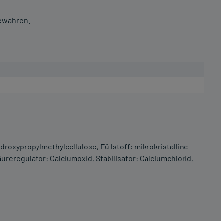
bewahren.
ydroxypropylmethylcellulose, Füllstoff: mikrokristalline
äureregulator: Calciumoxid, Stabilisator: Calciumchlorid,