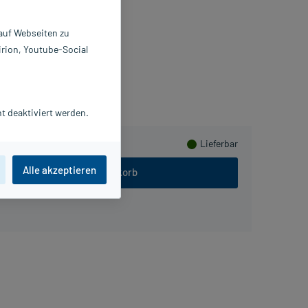
pseln
 St
 auf Webseiten zu
517485
irion, Youtube-Social
ro medico GmbH
lusHerzen sammeln
t deaktiviert werden.
Lieferbar
Alle akzeptieren
In den Warenkorb