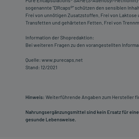
Pure Encapsulations® SAMe (S-Adenosyl-Methionin) w
sogenannte "DRcaps®" schützen den sensiblen Inhal
Frei von unnötigen Zusatzstoffen. Frei von Laktose u
Transfetten und gehärteten Fetten. Frei von Trennm
Information der Shopredaktion:
Bei weiteren Fragen zu den vorangestellten Informa
Quelle: www.purecaps.net
Stand: 12/2021
Hinweis:
Weiterführende Angaben zum Hersteller f
Nahrungsergänzungsmittel sind kein Ersatz für ei
gesunde Lebensweise.