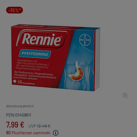
-35%*
Abbildung ähnlich
PZN:01459611
7,99 €
UVP
12,48 €
80
PlusHerzen sammeln