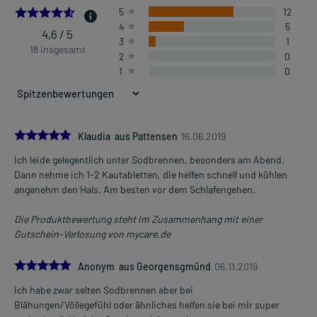
4.611111111111111
5
12
4
5
4,6 / 5
3
1
18 insgesamt
2
0
1
0
5.0
Klaudia aus Pattensen
16.06.2019
Ich leide gelegentlich unter Sodbrennen, besonders am Abend.
Dann nehme ich 1-2 Kautabletten, die helfen schnell und kühlen
angenehm den Hals. Am besten vor dem Schlafengehen.
Die Produktbewertung steht im Zusammenhang mit einer
Gutschein-Verlosung von mycare.de
5.0
Anonym aus Georgensgmünd
06.11.2019
Ich habe zwar selten Sodbrennen aber bei
Blähungen/Völlegefühl oder ähnliches helfen sie bei mir super