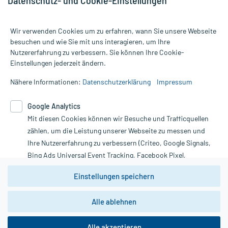
Datenschutz- und Cookie-Einstellungen
Wir verwenden Cookies um zu erfahren, wann Sie unsere Webseite
besuchen und wie Sie mit uns interagieren, um Ihre
Nutzererfahrung zu verbessern. Sie können Ihre Cookie-
Alle Preise gelten inkl. MwSt., ggf. zzgl. Versandkosten
Einstellungen jederzeit ändern.
Informationen auf dieser Website werden ausschließlich für
informative Zwecke zur Verfügung gestellt. Sie ersetzen keinesfalls
Nähere Informationen:
Datenschutzerklärung
Impressum
die Untersuchung und Behandlung durch einen Arzt. Bitte
beachten Sie, dass hierdurch weder Diagnosen gestellt noch
Google Analytics
Therapien eingeleitet werden können. | Diese Webseite benutzt
Google Analytics. Lesen Sie bitte dazu die wichtigen Hinweise in
Mit diesen Cookies können wir Besuche und Trafficquellen
unserer Datenschutzerklärung. Für den Widerruf einer Bestellung
zählen, um die Leistung unserer Webseite zu messen und
nutzen Sie das Formular:
Ihre Nutzererfahrung zu verbessern (Criteo, Google Signals,
Bing Ads Universal Event Tracking, Facebook Pixel,
Vertrag widerrufen
Youtube-Social Plugin).
Einstellungen speichern
Wir weisen darauf hin, dass die
Datenschutzbestimmungen von
Google Analytics
nicht
*Hinweise zu unseren Aktionen und Bewertungen
Alle ablehnen
zwingend den Europäischen Anforderungen gem. EU-
DSGVO genügen und ein Datentransfer in Drittstaaten bzw.
die USA nicht ausgeschlossen werden kann. Wie die
Alle akzeptieren