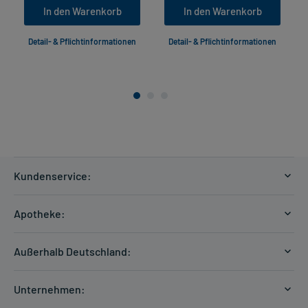
In den Warenkorb
In den Warenkorb
Detail- & Pflichtinformationen
Detail- & Pflichtinformationen
Kundenservice:
Versandkosten
Apotheke:
Zahlungsarten
Ratgeber
Kontakt
Außerhalb Deutschland:
E-Rezept
FAQ
Versandkosten Schweiz
Papierrezept einlösen
Hilfe
Unternehmen:
Formular anfordern
mycarePlus