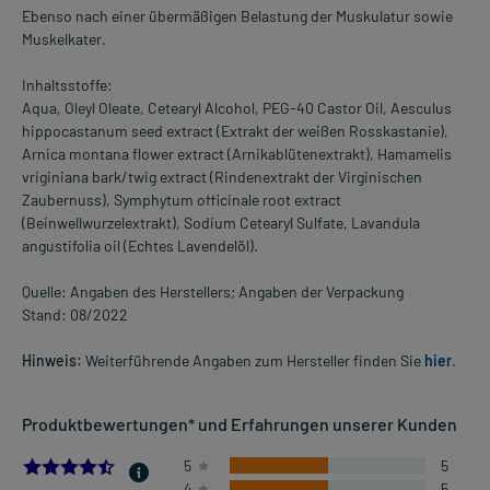
Ebenso nach einer übermäßigen Belastung der Muskulatur sowie
Muskelkater.
Inhaltsstoffe:
Aqua, Oleyl Oleate, Cetearyl Alcohol, PEG-40 Castor Oil, Aesculus
hippocastanum seed extract (Extrakt der weißen Rosskastanie),
Arnica montana flower extract (Arnikablütenextrakt), Hamamelis
vriginiana bark/twig extract (Rindenextrakt der Virginischen
Zaubernuss), Symphytum officinale root extract
(Beinwellwurzelextrakt), Sodium Cetearyl Sulfate, Lavandula
angustifolia oil (Echtes Lavendelöl).
Quelle: Angaben des Herstellers; Angaben der Verpackung
Stand: 08/2022
Hinweis:
Weiterführende Angaben zum Hersteller finden Sie
hier
.
Produktbewertungen* und Erfahrungen unserer Kunden
4.5
5
5
4
5