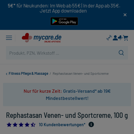
5€*
für Neukunden: Im Web ab 55€ | In der App ab 35€.
Jetzt App downloaden
Fitness Pflege & Massage
/
Rephastasan Venen- und Sportcreme
Nur für kurze Zeit:
Gratis-Versand* ab 19€
Mindestbestellwert!
Rephastasan Venen- und Sportcreme, 100 g
4.5
10 Kundenbewertungen*