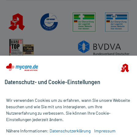
Datenschutz- und Cookie-Einstellungen
Wir verwenden Cookies um zu erfahren, wann Sie unsere Webseite
besuchen und wie Sie mit uns interagieren, um Ihre
Nutzererfahrung zu verbessern. Sie können Ihre Cookie-
Alle Preise gelten inkl. MwSt., ggf. zzgl. Versandkosten
Einstellungen jederzeit ändern.
Informationen auf dieser Website werden ausschließlich für
informative Zwecke zur Verfügung gestellt. Sie ersetzen keinesfalls
Nähere Informationen:
Datenschutzerklärung
Impressum
die Untersuchung und Behandlung durch einen Arzt. Bitte