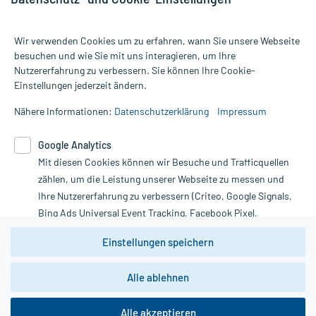
Wir verwenden Cookies um zu erfahren, wann Sie unsere Webseite
besuchen und wie Sie mit uns interagieren, um Ihre
Nutzererfahrung zu verbessern. Sie können Ihre Cookie-
Alle Preise gelten inkl. MwSt., ggf. zzgl. Versandkosten
Einstellungen jederzeit ändern.
Informationen auf dieser Website werden ausschließlich für
informative Zwecke zur Verfügung gestellt. Sie ersetzen keinesfalls
Nähere Informationen:
Datenschutzerklärung
Impressum
die Untersuchung und Behandlung durch einen Arzt. Bitte
beachten Sie, dass hierdurch weder Diagnosen gestellt noch
Google Analytics
Therapien eingeleitet werden können. | Diese Webseite benutzt
Mit diesen Cookies können wir Besuche und Trafficquellen
Google Analytics. Lesen Sie bitte dazu die wichtigen Hinweise in
unserer Datenschutzerklärung. Für den Widerruf einer Bestellung
zählen, um die Leistung unserer Webseite zu messen und
nutzen Sie das Formular:
Ihre Nutzererfahrung zu verbessern (Criteo, Google Signals,
Bing Ads Universal Event Tracking, Facebook Pixel,
Vertrag widerrufen
Youtube-Social Plugin).
Einstellungen speichern
Wir weisen darauf hin, dass die
Datenschutzbestimmungen von
Google Analytics
nicht
Alle ablehnen
*Hinweise zu unseren Aktionen und Bewertungen
zwingend den Europäischen Anforderungen gem. EU-
DSGVO genügen und ein Datentransfer in Drittstaaten bzw.
die USA nicht ausgeschlossen werden kann. Wie die
Alle akzeptieren
Daten dort verarbeitet werden, kann nicht geprüft und