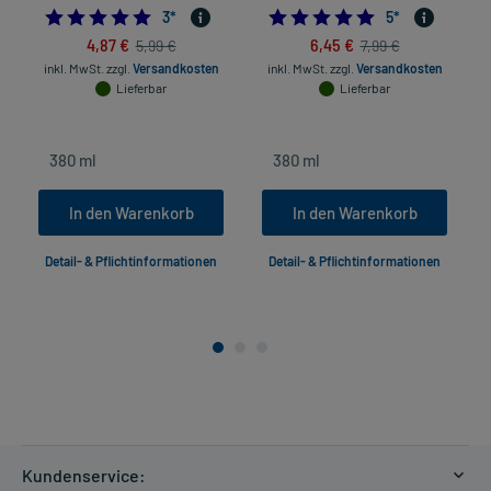
5.0
5.0
3
*
5
*
4,87 €
6,45 €
5,99 €
7,99 €
inkl. MwSt.
zzgl.
Versandkosten
inkl. MwSt.
zzgl.
Versandkosten
Lieferbar
Lieferbar
In den Warenkorb
In den Warenkorb
Detail- & Pflichtinformationen
Detail- & Pflichtinformationen
Kundenservice: