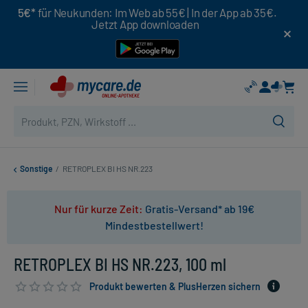
5€*
für Neukunden: Im Web ab 55€ | In der App ab 35€.
Jetzt App downloaden
Sonstige
/
RETROPLEX BI HS NR.223
Nur für kurze Zeit:
Gratis-Versand* ab 19€
Mindestbestellwert!
RETROPLEX BI HS NR.223, 100 ml
Produkt bewerten & PlusHerzen sichern