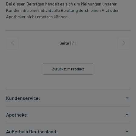
Bei diesen Beiträgen handelt es sich um Meinungen unserer
Kunden, die eine individuelle Beratung durch einen Arzt oder
Apotheker nicht ersetzen können.
Seite 1 / 1
Zurück zum Produkt
Kundenservice:
Versandkosten
Apotheke:
Zahlungsarten
Ratgeber
Kontakt
Außerhalb Deutschland:
E-Rezept