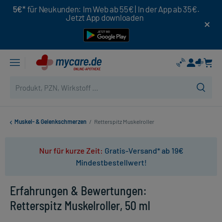
5€*
für Neukunden: Im Web ab 55€ | In der App ab 35€.
Jetzt App downloaden
Muskel- & Gelenkschmerzen
/
Retterspitz Muskelroller
Nur für kurze Zeit:
Gratis-Versand* ab 19€
Mindestbestellwert!
Erfahrungen & Bewertungen:
Retterspitz Muskelroller, 50 ml