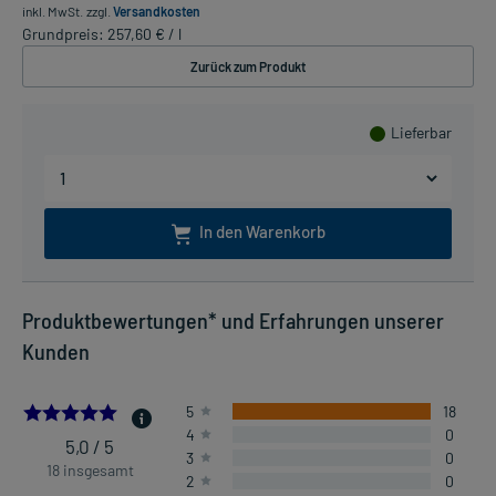
inkl. MwSt.
zzgl.
Versandkosten
Grundpreis: 257,60 € / l
Zurück zum Produkt
Lieferbar
In den Warenkorb
Produktbewertungen* und Erfahrungen unserer
Kunden
5.0
5
18
4
0
5,0 / 5
3
0
18 insgesamt
2
0