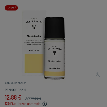
-28%*
Abbildung ähnlich
PZN:09442219
12,88 €
UVP
17,90 €
129
PlusHerzen sammeln