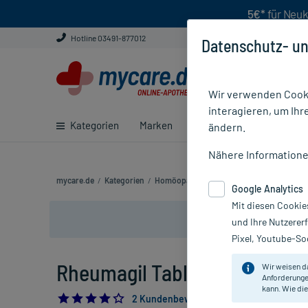
5€*
für Neuk
Hotline 03491-877012
Datenschutz- un
Wir verwenden Cooki
interagieren, um Ihr
Kategorien
Marken
Ratgeber
E-Rezept ei
ändern.
Nähere Information
mycare.de
/
Kategorien
/
Homöopathie
/
Komplexmittel
/
Rheuma 
Google Analytics
Mit diesen Cookie
und Ihre Nutzerer
Pixel, Youtube-Soc
Rheumagil Tabletten, 150 St
Wir weisen d
Anforderunge
kann. Wie die
4.0
2 Kundenbewertungen*