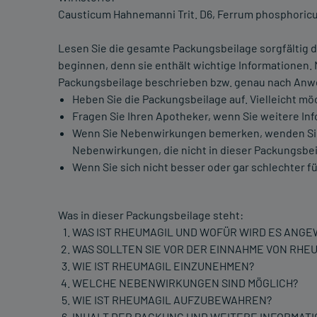
Causticum Hahnemanni Trit. D6, Ferrum phosphoricum
Lesen Sie die gesamte Packungsbeilage sorgfältig d
beginnen, denn sie enthält wichtige Informationen.
Packungsbeilage beschrieben bzw. genau nach Anwe
Heben Sie die Packungsbeilage auf. Vielleicht mö
Fragen Sie Ihren Apotheker, wenn Sie weitere In
Wenn Sie Nebenwirkungen bemerken, wenden Sie si
Nebenwirkungen, die nicht in dieser Packungsbei
Wenn Sie sich nicht besser oder gar schlechter fü
Was in dieser Packungsbeilage steht:
WAS IST RHEUMAGIL UND WOFÜR WIRD ES ANG
WAS SOLLTEN SIE VOR DER EINNAHME VON RHE
WIE IST RHEUMAGIL EINZUNEHMEN?
WELCHE NEBENWIRKUNGEN SIND MÖGLICH?
WIE IST RHEUMAGIL AUFZUBEWAHREN?
INHALT DER PACKUNG UND WEITERE INFORMAT