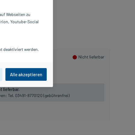
0 St
417368
 auf Webseiten zu
ilpflanzenwohl GmbH
irion, Youtube-Social
PlusHerzen sammeln
t deaktiviert werden.
Nicht lieferbar
Alle akzeptieren
 lieferbar.
iven:
Tel. 03491-8770120 (gebührenfrei)