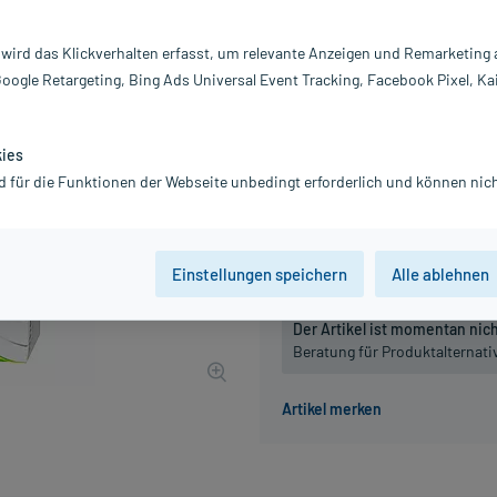
Inhalt:
15
PZN:
13
 wird das Klickverhalten erfasst, um relevante Anzeigen und Remarketing
Hersteller:
He
Google Retargeting, Bing Ads Universal Event Tracking, Facebook Pixel, Ka
39,56 €
UVP
49,45 €
396
inkl. MwSt.
Gratis-Versand
innerhalb D.
kies
d für die Funktionen der Webseite unbedingt erforderlich und können nich
Packungseinheit
50 St
150 St
Einstellungen speichern
Alle ablehnen
Der Artikel ist momentan nicht
Beratung für Produktalternat