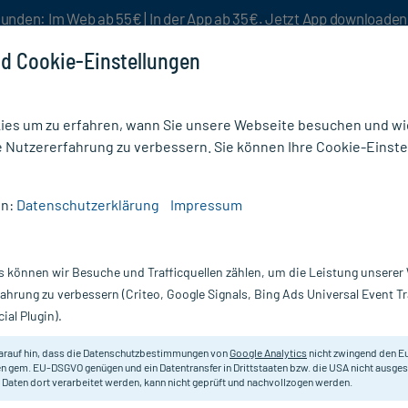
unden: Im Web ab 55€ | In der App ab 35€. Jetzt App downloade
d Cookie-Einstellungen
es um zu erfahren, wann Sie unsere Webseite besuchen und wie
e Nutzererfahrung zu verbessern. Sie können Ihre Cookie-Einste
nlösen
Rezeptur
Aktion %
en:
Datenschutzerklärung
Impressum
& Arthrose Homöopathie
/
Rheumagil Tabletten
s können wir Besuche und Trafficquellen zählen, um die Leistung unsere
Nur für kurze Zeit:
Gratis-Versand* ab 19€ Mindestbestellwert!
fahrung zu verbessern (Criteo, Google Signals, Bing Ads Universal Event 
ial Plugin).
arauf hin, dass die Datenschutzbestimmungen von
Google Analytics
nicht zwingend den E
Bei Erkrankungen des Bewegungsa
n gem. EU-DSGVO genügen und ein Datentransfer in Drittstaaten bzw. die USA nicht ausg
 Daten dort verarbeitet werden, kann nicht geprüft und nachvollzogen werden.
Darreichung:
Ta