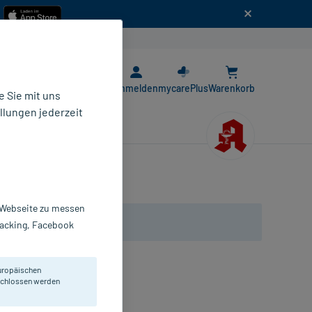
n
E-Rezept App
Anmelden
mycarePlus
Warenkorb
 Sie mit uns
llungen jederzeit
r Webseite zu messen
Tracking, Facebook
uropäischen
pparates.
eschlossen werden
bletten