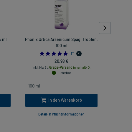
5 ml
Phönix Urtica Arsenicum Spag. Tropfen,
Gelsemium
100 ml
5.0
1
*
inkl. Mw
20,98 €
inkl. MwSt.
Gratis-Versand
innerhalb D.
Lieferbar
In den Warenkorb
Detail- & Pflichtinformationen
Deta