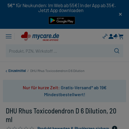
5€*
für Neukunden: Im Web ab 55€ | In der App ab 35€.
Jetzt App downloaden
Einzelmittel
/
DHU Rhus Toxicodendron D 6 Dilution
Nur für kurze Zeit:
Gratis-Versand* ab 19€
Mindestbestellwert!
DHU Rhus Toxicodendron D 6 Dilution, 20
ml
Produkt bewerten & PlusHerzen sichern