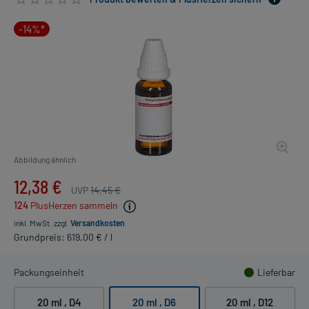
-14%*
Abbildung ähnlich
12,38 €
UVP
14,45 €
124
PlusHerzen sammeln
inkl. MwSt.
zzgl.
Versandkosten
Grundpreis: 619,00 € / l
Packungseinheit
Lieferbar
20 ml
, D4
20 ml
, D6
20 ml
, D12