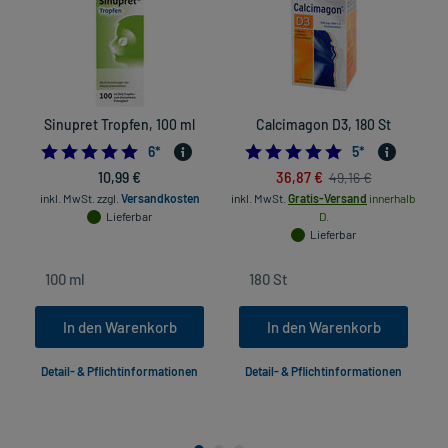
Sinupret Tropfen, 100 ml
Calcimagon D3, 180 St
5.0
4.8
6
*
5
*
10,99 €
36,87 €
49,16 €
inkl. MwSt.
zzgl.
Versandkosten
inkl. MwSt.
Gratis-Versand
innerhalb
Lieferbar
D.
Lieferbar
In den Warenkorb
In den Warenkorb
Detail- & Pflichtinformationen
Detail- & Pflichtinformationen