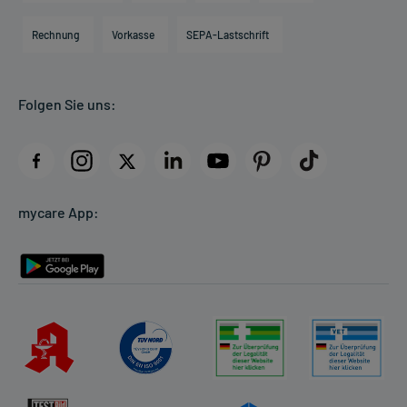
Hilfsmittelbox
Engagement
Direktabrechnung PKV
Rechnung
Vorkasse
SEPA-Lastschrift
Partner
Apotheke vor Ort
Kundenbewertungen
Folgen Sie uns:
AGB
Impressum
Datenschutz
Cookie-Einstellungen
mycare App:
Rückgabe/Widerruf
Barrierefreiheitserklärung