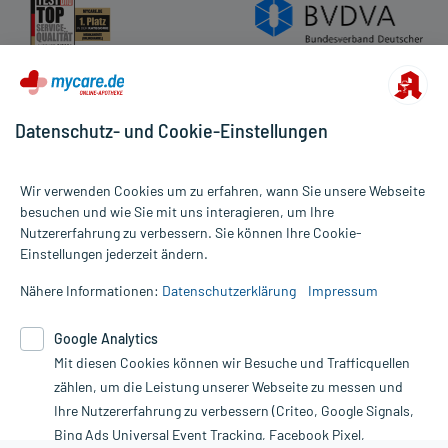
Datenschutz- und Cookie-Einstellungen
Wir verwenden Cookies um zu erfahren, wann Sie unsere Webseite
besuchen und wie Sie mit uns interagieren, um Ihre
Nutzererfahrung zu verbessern. Sie können Ihre Cookie-
Alle Preise gelten inkl. MwSt., ggf. zzgl. Versandkosten
Einstellungen jederzeit ändern.
Informationen auf dieser Website werden ausschließlich für
informative Zwecke zur Verfügung gestellt. Sie ersetzen keinesfalls
Nähere Informationen:
Datenschutzerklärung
Impressum
die Untersuchung und Behandlung durch einen Arzt. Bitte
beachten Sie, dass hierdurch weder Diagnosen gestellt noch
Google Analytics
Therapien eingeleitet werden können. | Diese Webseite benutzt
Mit diesen Cookies können wir Besuche und Trafficquellen
Google Analytics. Lesen Sie bitte dazu die wichtigen Hinweise in
unserer Datenschutzerklärung. Für den Widerruf einer Bestellung
zählen, um die Leistung unserer Webseite zu messen und
nutzen Sie das Formular:
Ihre Nutzererfahrung zu verbessern (Criteo, Google Signals,
Bing Ads Universal Event Tracking, Facebook Pixel,