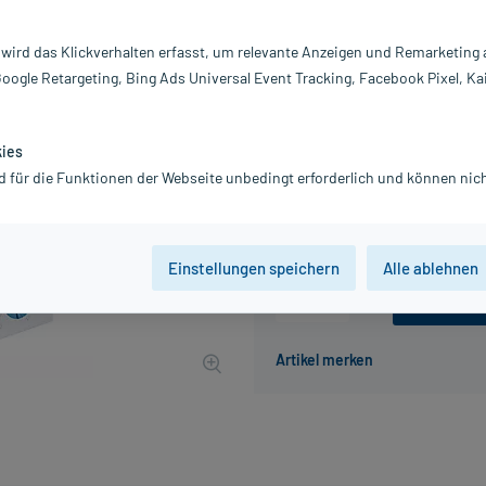
Darreichung:
K
Inhalt:
40
 wird das Klickverhalten erfasst, um relevante Anzeigen und Remarketing
PZN:
14
Google Retargeting, Bing Ads Universal Event Tracking, Facebook Pixel, Ka
Hersteller:
R
Information:
21,42 €
kies
UVP
21,99 €
215
P
d für die Funktionen der Webseite unbedingt erforderlich und können nich
inkl. MwSt.
Gratis-Versand
innerhalb D.
Einstellungen speichern
Alle ablehnen