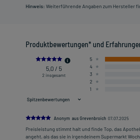
Hinweis:
Weiterführende Angaben zum Hersteller f
Produktbewertungen* und Erfahrunge
5.0
5
4
5,0 / 5
3
2 insgesamt
2
1
5.0
Anonym aus Grevenbroich
07.07.2025
Preisleistung stimmt halt und finde Top, das Apoth
angeht, als das sie in irgendeinem Supermarkt Woch