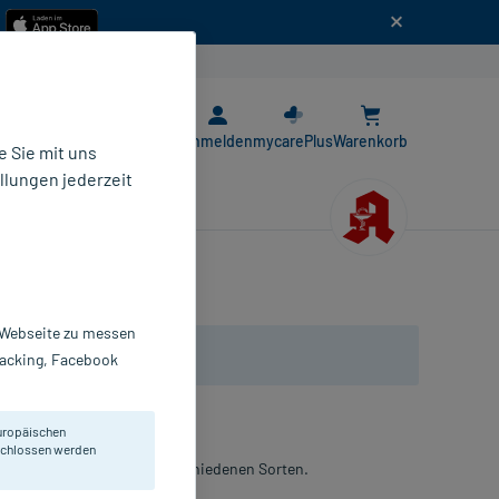
n
E-Rezept App
Anmelden
mycarePlus
Warenkorb
 Sie mit uns
llungen jederzeit
r Webseite zu messen
Tracking, Facebook
uropäischen
eschlossen werden
Automaten-Look. Mit 5 verschiedenen Sorten.