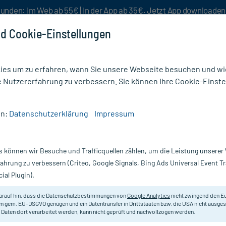
unden: Im Web ab 55€ | In der App ab 35€. Jetzt App downloade
d Cookie-Einstellungen
es um zu erfahren, wann Sie unsere Webseite besuchen und wie
e Nutzererfahrung zu verbessern. Sie können Ihre Cookie-Einste
nlösen
Rezeptur
Aktion %
en:
Datenschutzerklärung
Impressum
omat Großpackung
s können wir Besuche und Trafficquellen zählen, um die Leistung unsere
Nur für kurze Zeit:
Gratis-Versand* ab 19€ Mindestbestellwert!
fahrung zu verbessern (Criteo, Google Signals, Bing Ads Universal Event 
ial Plugin).
ckung, 40 St
Ritex
arauf hin, dass die Datenschutzbestimmungen von
Google Analytics
nicht zwingend den E
n gem. EU-DSGVO genügen und ein Datentransfer in Drittstaaten bzw. die USA nicht ausg
 Daten dort verarbeitet werden, kann nicht geprüft und nachvollzogen werden.
Ritex Sortiment im nostalgischen 