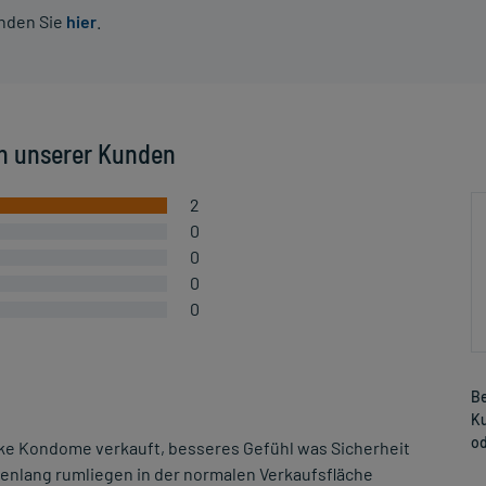
inden Sie
hier
.
n unserer Kunden
2
0
0
0
0
Be
Ku
od
eke Kondome verkauft, besseres Gefühl was Sicherheit
enlang rumliegen in der normalen Verkaufsfläche