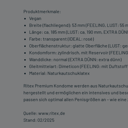
Produktmerkmale:
Vegan
Breite (flachliegend): 53 mm (FEELING, LUST: 55 
Länge: ca. 185 mm (LUST: ca. 190 mm, EXTRA DÜNN
Farbe: transparent (IDEAL: rosé)
Oberflächenstruktur: glatte Oberfläche (LUST: g
Kondomform: zylindrisch, mit Reservoir (FEELIN
Wanddicke: normal (EXTRA DÜNN: extra dünn)
Gleitmittelart: Dimeticon (FEELING: mit Duftstoff
Material: Naturkautschuklatex
Ritex Premium Kondome werden aus Naturkautschuk
hergestellt und ermöglichen ein intensives und beso
passen sich optimal allen Penisgrößen an – wie eine
Quelle: www.ritex.de
Stand: 02/2025