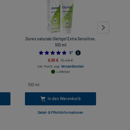
Durex naturals Gleitgel Extra Sensitive,
Macrogol-r
100 ml
5.0
6
*
9,99 €
12,49 €
inkl. MwSt.
zzgl.
Versandkosten
inkl. Mw
Lieferbar
In den Warenkorb
Detail- & Pflichtinformationen
Deta