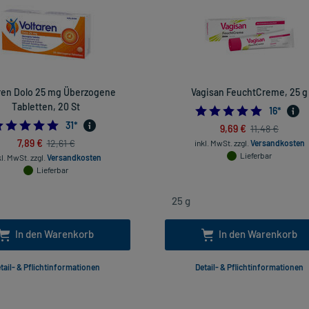
ren Dolo 25 mg Überzogene
Vagisan FeuchtCreme, 25 g
Tabletten, 20 St
4.75
16
*
4.67741935483871
31
*
9,69 €
11,48 €
7,89 €
12,61 €
inkl. MwSt.
zzgl.
Versandkosten
Lieferbar
kl. MwSt.
zzgl.
Versandkosten
Lieferbar
In den Warenkorb
In den Warenkorb
tail- & Pflichtinformationen
Detail- & Pflichtinformationen