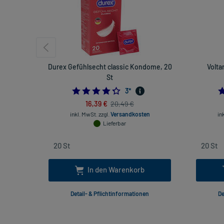
Durex Gefühlsecht classic Kondome, 20
Volta
St
4.333333333333333
3
*
16,39 €
20,49 €
inkl. MwSt.
zzgl.
Versandkosten
in
Lieferbar
In den Warenkorb
Detail- & Pflichtinformationen
De