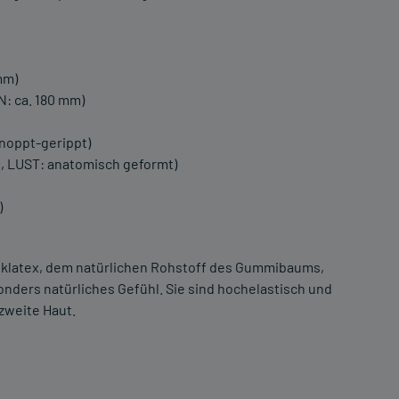
mm)
: ca. 180 mm)
enoppt-gerippt)
G, LUST: anatomisch geformt)
)
latex, dem natürlichen Rohstoff des Gummibaums,
nders natürliches Gefühl. Sie sind hochelastisch und
 zweite Haut.