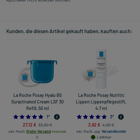
Kunden, die diesen Artikel gekauft haben, kauften auch:
La Roche Posay Hyalu B5
La Roche Posay Nutritic
Suractivated Cream LSF 30
Lippen Lippenpflegestift,
F
Refill, 50 ml
4.7 ml
5.0
5.0
1
*
3
*
27,12 €
3,92 €
33,90 €
4,90 €
inkl. MwSt.
Gratis-Versand
innerhalb
inkl. MwSt.
zzgl.
Versandkosten
in
D.
Lieferbar