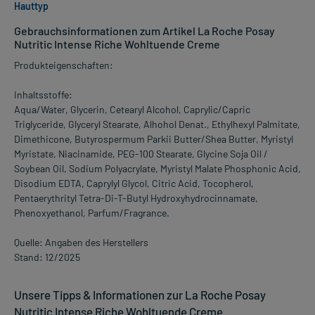
Hauttyp
Gebrauchsinformationen zum Artikel La Roche Posay
Nutritic Intense Riche Wohltuende Creme
Produkteigenschaften:
Inhaltsstoffe:
Aqua/Water, Glycerin, Cetearyl Alcohol, Caprylic/Capric
Triglyceride, Glyceryl Stearate, Alhohol Denat., Ethylhexyl Palmitate,
Dimethicone, Butyrospermum Parkii Butter/Shea Butter, Myristyl
Myristate, Niacinamide, PEG-100 Stearate, Glycine Soja Oil /
Soybean Oil, Sodium Polyacrylate, Myristyl Malate Phosphonic Acid,
Disodium EDTA, Caprylyl Glycol, Citric Acid, Tocopherol,
Pentaerythrityl Tetra-Di-T-Butyl Hydroxyhydrocinnamate,
Phenoxyethanol, Parfum/Fragrance.
Quelle: Angaben des Herstellers
Stand: 12/2025
Unsere Tipps & Informationen zur La Roche Posay
Nutritic Intense Riche Wohltuende Creme