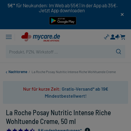
5€*
für Neukunden: Im Web ab 55€ | In der App ab 35€.
Jetzt App downloaden
Nachtcreme
/
La Roche Posay Nutritic Intense Riche Wohltuende Creme
Nur für kurze Zeit:
Gratis-Versand* ab 19€
Mindestbestellwert!
La Roche Posay Nutritic Intense Riche
Wohltuende Creme, 50 ml
4.444444444444445
9 Kundenbewertungen*