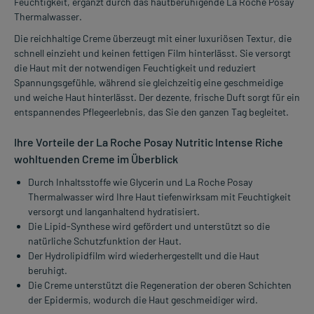
Feuchtigkeit, ergänzt durch das hautberuhigende La Roche Posay
Thermalwasser.
Die reichhaltige Creme überzeugt mit einer luxuriösen Textur, die
schnell einzieht und keinen fettigen Film hinterlässt. Sie versorgt
die Haut mit der notwendigen Feuchtigkeit und reduziert
Spannungsgefühle, während sie gleichzeitig eine geschmeidige
und weiche Haut hinterlässt. Der dezente, frische Duft sorgt für ein
entspannendes Pflegeerlebnis, das Sie den ganzen Tag begleitet.
Ihre Vorteile der La Roche Posay Nutritic Intense Riche
wohltuenden Creme im Überblick
Durch Inhaltsstoffe wie Glycerin und La Roche Posay
Thermalwasser wird Ihre Haut tiefenwirksam mit Feuchtigkeit
versorgt und langanhaltend hydratisiert.
Die Lipid-Synthese wird gefördert und unterstützt so die
natürliche Schutzfunktion der Haut.
Der Hydrolipidfilm wird wiederhergestellt und die Haut
beruhigt.
Die Creme unterstützt die Regeneration der oberen Schichten
der Epidermis, wodurch die Haut geschmeidiger wird.