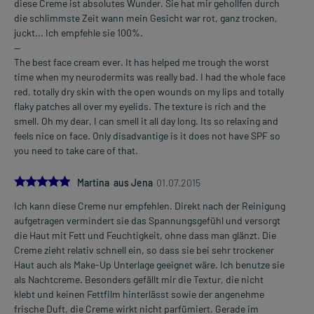
diese Creme ist absolutes Wunder. Sie hat mir gehollfen durch
die schlimmste Zeit wann mein Gesicht war rot, ganz trocken,
juckt... Ich empfehle sie 100%.
--
The best face cream ever. It has helped me trough the worst
time when my neurodermits was really bad. I had the whole face
red, totally dry skin with the open wounds on my lips and totally
flaky patches all over my eyelids. The texture is rich and the
smell. Oh my dear, I can smell it all day long. Its so relaxing and
feels nice on face. Only disadvantige is it does not have SPF so
you need to take care of that.
5.0
Martina aus Jena
01.07.2015
Ich kann diese Creme nur empfehlen. Direkt nach der Reinigung
aufgetragen vermindert sie das Spannungsgefühl und versorgt
die Haut mit Fett und Feuchtigkeit, ohne dass man glänzt. Die
Creme zieht relativ schnell ein, so dass sie bei sehr trockener
Haut auch als Make-Up Unterlage geeignet wäre. Ich benutze sie
als Nachtcreme. Besonders gefällt mir die Textur, die nicht
klebt und keinen Fettfilm hinterlässt sowie der angenehme
frische Duft, die Creme wirkt nicht parfümiert. Gerade im