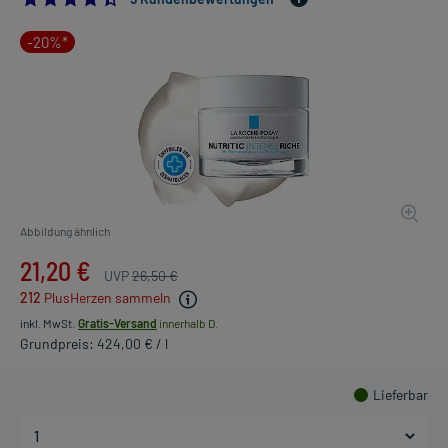
-20%*
Abbildung ähnlich
21,20 €
UVP
26,50 €
212
PlusHerzen sammeln
inkl. MwSt.
Gratis-Versand
innerhalb D.
Grundpreis: 424,00 € / l
Lieferbar