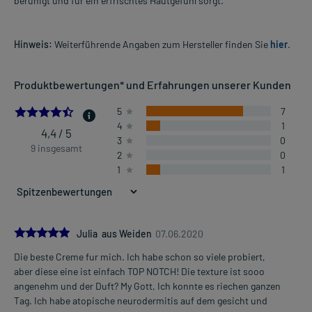
beruhigt und für ein erfrischtes Hautgefühl sorgt.
Hinweis:
Weiterführende Angaben zum Hersteller finden Sie
hier
.
Produktbewertungen* und Erfahrungen unserer Kunden
4.444444444444445
5
7
4
1
4,4 / 5
3
0
9 insgesamt
2
0
1
1
5.0
Julia aus Weiden
07.06.2020
Die beste Creme fur mich. Ich habe schon so viele probiert,
aber diese eine ist einfach TOP NOTCH! Die texture ist sooo
angenehm und der Duft? My Gott, Ich konnte es riechen ganzen
Tag. Ich habe atopische neurodermitis auf dem gesicht und