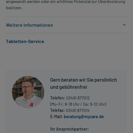
angewandt werden oder ein erhöhtes Potenzial zur Überdosierung
besitzen.
Weitere Informationen
Anwendungsgebiete:
Tabletten-Service
- Erhöhte Fettkonzentration im Blut, wie:
- Erhöhte Cholesterolwerte
- Vorbeugung gegen Durchblutungsstörungen der Herzgefäße,
wenn bereits ein erhöhtes Risiko für eine Verengung der
Herzgefäße vorliegt
Gern beraten wir Sie persönlich
Dosierung und Anwendungshinweise:
und gebührenfrei
Art der Anwendung?
Nehmen Sie das Arzneimittel mit Flüssigkeit (z.B. 1 Glas Wasser)
Telefon:
03491 877012
ein.
(Mo-Fr: 8-18 Uhr / Sa: 9-12 Uhr)
Telefax:
03491 877014
Dauer der Anwendung?
E-Mail:
beratung@mycare.de
Mehr anzeigen
Die Anwendungsdauer richtet sich nach Art der Beschwerde
und/oder Dauer der Erkrankung und wird deshalb nur von Ihrem
Ihr Ansprechpartner: