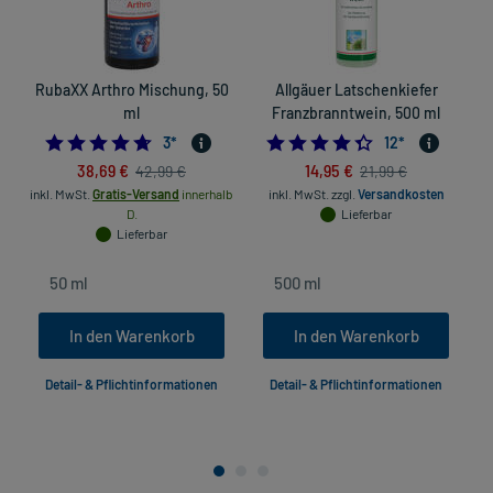
RubaXX Arthro Mischung, 50
Allgäuer Latschenkiefer
ml
Franzbranntwein, 500 ml
4.666666666666667
4.3333333333333
3
*
12
*
38,69 €
14,95 €
42,99 €
21,99 €
inkl. MwSt.
Gratis-Versand
innerhalb
inkl. MwSt.
zzgl.
Versandkosten
D.
Lieferbar
Lieferbar
In den Warenkorb
In den Warenkorb
Detail- & Pflichtinformationen
Detail- & Pflichtinformationen