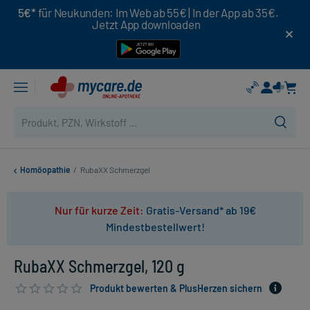
5€*
für Neukunden: Im Web ab 55€ | In der App ab 35€.
Jetzt App downloaden
Homöopathie
/
RubaXX Schmerzgel
Nur für kurze Zeit:
Gratis-Versand* ab 19€
Mindestbestellwert!
RubaXX Schmerzgel, 120 g
Produkt bewerten & PlusHerzen sichern