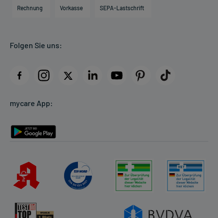
Engagement
Direktabrechnung PKV
Rechnung
Vorkasse
SEPA-Lastschrift
Partner
Apotheke vor Ort
Kundenbewertungen
Folgen Sie uns:
AGB
Impressum
Datenschutz
Cookie-Einstellungen
mycare App:
Rückgabe/Widerruf
Barrierefreiheitserklärung