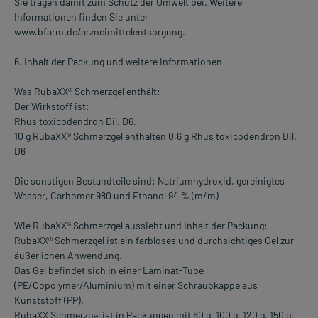
Sie tragen damit zum Schutz der Umwelt bei. Weitere
Informationen finden Sie unter
www.bfarm.de/arzneimittelentsorgung.
6. Inhalt der Packung und weitere Informationen
Was RubaXX® Schmerzgel enthält:
Der Wirkstoff ist:
Rhus toxicodendron Dil. D6.
10 g RubaXX® Schmerzgel enthalten 0,6 g Rhus toxicodendron Dil.
D6
Die sonstigen Bestandteile sind: Natriumhydroxid, gereinigtes
Wasser, Carbomer 980 und Ethanol 94 % (m/m)
Wie RubaXX® Schmerzgel aussieht und Inhalt der Packung:
RubaXX® Schmerzgel ist ein farbloses und durchsichtiges Gel zur
äußerlichen Anwendung.
Das Gel befindet sich in einer Laminat-Tube
(PE/Copolymer/Aluminium) mit einer Schraubkappe aus
Kunststoff (PP).
RubaXX Schmerzgel ist in Packungen mit 60 g, 100 g, 120 g, 150 g,