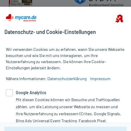
Datenschutz- und Cookie-Einstellungen
Wir verwenden Cookies um zu erfahren, wann Sie unsere Webseite
besuchen und wie Sie mit uns interagieren, um Ihre
Nutzererfahrung zu verbessern. Sie können Ihre Cookie-
Alle Preise gelten inkl. MwSt., ggf. zzgl. Versandkosten
Einstellungen jederzeit ändern.
Informationen auf dieser Website werden ausschließlich für
informative Zwecke zur Verfügung gestellt. Sie ersetzen keinesfalls
Nähere Informationen:
Datenschutzerklärung
Impressum
die Untersuchung und Behandlung durch einen Arzt. Bitte
beachten Sie, dass hierdurch weder Diagnosen gestellt noch
Google Analytics
Therapien eingeleitet werden können. | Diese Webseite benutzt
Mit diesen Cookies können wir Besuche und Trafficquellen
Google Analytics. Lesen Sie bitte dazu die wichtigen Hinweise in
unserer Datenschutzerklärung. Für den Widerruf einer Bestellung
zählen, um die Leistung unserer Webseite zu messen und
nutzen Sie das Formular:
Ihre Nutzererfahrung zu verbessern (Criteo, Google Signals,
Bing Ads Universal Event Tracking, Facebook Pixel,
Vertrag widerrufen
Youtube-Social Plugin).