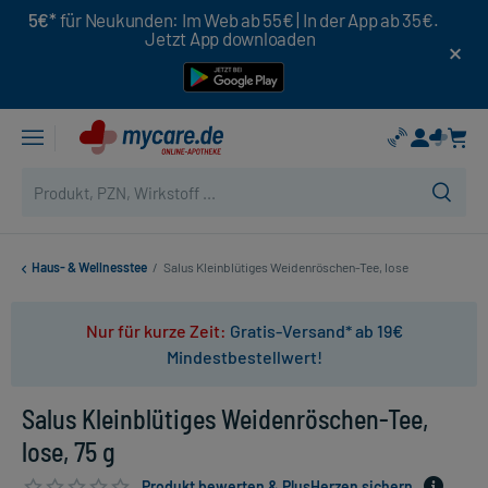
5€*
für Neukunden: Im Web ab 55€ | In der App ab 35€.
Jetzt App downloaden
Haus- & Wellnesstee
/
Salus Kleinblütiges Weidenröschen-Tee, lose
Nur für kurze Zeit:
Gratis-Versand* ab 19€
Mindestbestellwert!
Salus Kleinblütiges Weidenröschen-Tee,
lose, 75 g
Produkt bewerten & PlusHerzen sichern