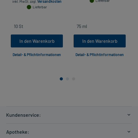
Lieferbar
inkl. MwSt.
zzgl.
Versandkosten
Lieferbar
In den Warenkorb
In den Warenkorb
Detail- & Pflichtinformationen
Detail- & Pflichtinformationen
Kundenservice:
Versandkosten
Apotheke:
Zahlungsarten