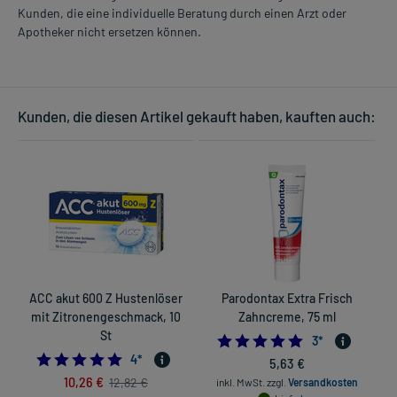
Kunden, die eine individuelle Beratung durch einen Arzt oder
Apotheker nicht ersetzen können.
Kunden, die diesen Artikel gekauft haben, kauften auch:
ACC akut 600 Z Hustenlöser
Parodontax Extra Frisch
mit Zitronengeschmack, 10
Zahncreme, 75 ml
1
St
5.0
3
*
5.0
4
*
5,63 €
10,26 €
12,82 €
inkl. MwSt.
zzgl.
Versandkosten