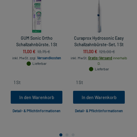
GUM Sonic Ortho
Curaprox Hydrosonic Easy
B
Schallzahnbürste, 1 St
Schallzahnbürste-Set, 1 St
11,00 €
111,00 €
13,75 €
129,00 €
inkl. MwSt.
zzgl.
Versandkosten
inkl. MwSt.
Gratis-Versand
innerhalb
Lieferbar
D.
Lieferbar
In den Warenkorb
In den Warenkorb
Detail- & Pflichtinformationen
Detail- & Pflichtinformationen