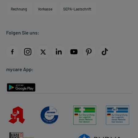
Engagement
Direktabrechnung PKV
Rechnung
Vorkasse
SEPA-Lastschrift
Partner
Apotheke vor Ort
Kundenbewertungen
Folgen Sie uns:
AGB
Impressum
Datenschutz
Cookie-Einstellungen
mycare App:
Rückgabe/Widerruf
Barrierefreiheitserklärung