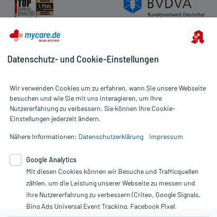
Datenschutz- und Cookie-Einstellungen
Wir verwenden Cookies um zu erfahren, wann Sie unsere Webseite
besuchen und wie Sie mit uns interagieren, um Ihre
Nutzererfahrung zu verbessern. Sie können Ihre Cookie-
Alle Preise gelten inkl. MwSt., ggf. zzgl. Versandkosten
Einstellungen jederzeit ändern.
Informationen auf dieser Website werden ausschließlich für
informative Zwecke zur Verfügung gestellt. Sie ersetzen keinesfalls
Nähere Informationen:
Datenschutzerklärung
Impressum
die Untersuchung und Behandlung durch einen Arzt. Bitte
beachten Sie, dass hierdurch weder Diagnosen gestellt noch
Google Analytics
Therapien eingeleitet werden können. | Diese Webseite benutzt
Google Analytics. Lesen Sie bitte dazu die wichtigen Hinweise in
Mit diesen Cookies können wir Besuche und Trafficquellen
unserer Datenschutzerklärung. Für den Widerruf einer Bestellung
zählen, um die Leistung unserer Webseite zu messen und
nutzen Sie das Formular:
Ihre Nutzererfahrung zu verbessern (Criteo, Google Signals,
Bing Ads Universal Event Tracking, Facebook Pixel,
Vertrag widerrufen