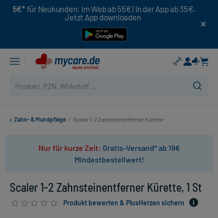
5€*
für Neukunden: Im Web ab 55€ | In der App ab 35€.
Jetzt App downloaden
Zahn- & Mundpflege
/
Scaler 1-2 Zahnsteinentferner Kürette
Nur für kurze Zeit:
Gratis-Versand* ab 19€
Mindestbestellwert!
Scaler 1-2 Zahnsteinentferner Kürette, 1 St
Produkt bewerten & PlusHerzen sichern