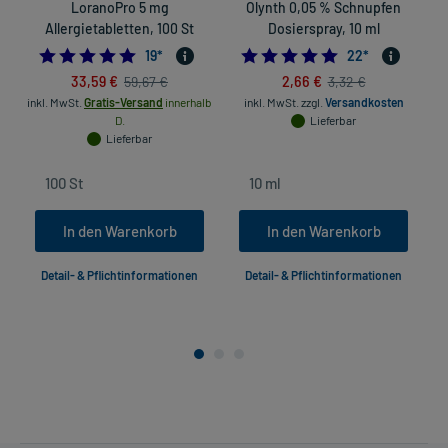
LoranoPro 5 mg
Olynth 0,05 % Schnupfen
H
Allergietabletten, 100 St
Dosierspray, 10 ml
4.947368421052632
4.8636363636363
19
*
22
*
33,59 €
2,66 €
59,67 €
3,32 €
inkl. MwSt.
Gratis-Versand
innerhalb
inkl. MwSt.
zzgl.
Versandkosten
D.
Lieferbar
Lieferbar
In den Warenkorb
In den Warenkorb
Detail- & Pflichtinformationen
Detail- & Pflichtinformationen