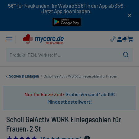
5€*
für Neukunden: Im Web ab 55€ | In der App ab 35€.
Jetzt App downloaden
Socken & Einlagen
/
Scholl GelActiv WORK Einlegesohlen für Frauen
Nur für kurze Zeit:
Gratis-Versand* ab 19€
Mindestbestellwert!
Scholl GelActiv WORK Einlegesohlen für
Frauen, 2 St
5.0
1 Kundenbewertung*