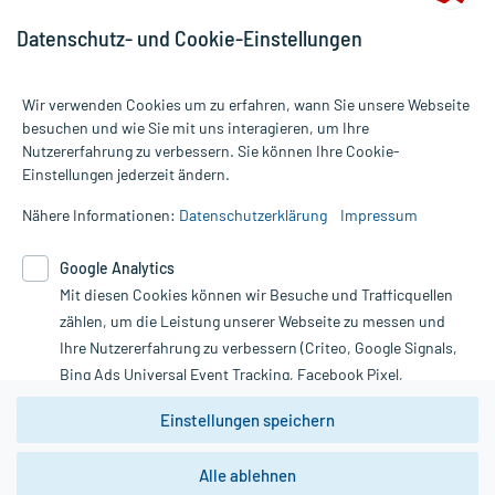
Datenschutz- und Cookie-Einstellungen
Wir verwenden Cookies um zu erfahren, wann Sie unsere Webseite
besuchen und wie Sie mit uns interagieren, um Ihre
Nutzererfahrung zu verbessern. Sie können Ihre Cookie-
Alle Preise gelten inkl. MwSt., ggf. zzgl. Versandkosten
Einstellungen jederzeit ändern.
Informationen auf dieser Website werden ausschließlich für
informative Zwecke zur Verfügung gestellt. Sie ersetzen keinesfalls
Nähere Informationen:
Datenschutzerklärung
Impressum
die Untersuchung und Behandlung durch einen Arzt. Bitte
beachten Sie, dass hierdurch weder Diagnosen gestellt noch
Google Analytics
Therapien eingeleitet werden können. | Diese Webseite benutzt
Mit diesen Cookies können wir Besuche und Trafficquellen
Google Analytics. Lesen Sie bitte dazu die wichtigen Hinweise in
unserer Datenschutzerklärung. Für den Widerruf einer Bestellung
zählen, um die Leistung unserer Webseite zu messen und
nutzen Sie das Formular:
Ihre Nutzererfahrung zu verbessern (Criteo, Google Signals,
Bing Ads Universal Event Tracking, Facebook Pixel,
Vertrag widerrufen
Youtube-Social Plugin).
Einstellungen speichern
Wir weisen darauf hin, dass die
Datenschutzbestimmungen von
Google Analytics
nicht
Alle ablehnen
*Hinweise zu unseren Aktionen und Bewertungen
zwingend den Europäischen Anforderungen gem. EU-