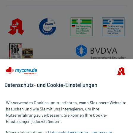
Partner
Apotheke vor Ort
Kundenbewertungen
AGB
Impressum
Datenschutz
Cookie-Einstellungen
Rückgabe/Widerruf
Barrierefreiheitserklärung
Datenschutz- und Cookie-Einstellungen
Wir verwenden Cookies um zu erfahren, wann Sie unsere Webseite
besuchen und wie Sie mit uns interagieren, um Ihre
Nutzererfahrung zu verbessern. Sie können Ihre Cookie-
Alle Preise gelten inkl. MwSt., ggf. zzgl. Versandkosten
Einstellungen jederzeit ändern.
Informationen auf dieser Website werden ausschließlich für
informative Zwecke zur Verfügung gestellt. Sie ersetzen keinesfalls
Nähere Informationen:
Datenschutzerklärung
Impressum