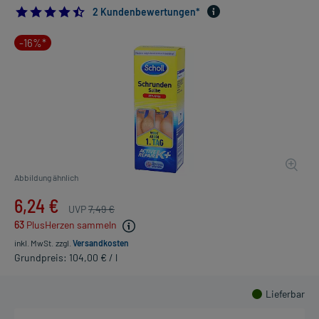
4.5
2 Kundenbewertungen*
-16%*
Abbildung ähnlich
6,24 €
UVP
7,49 €
63
PlusHerzen sammeln
inkl. MwSt.
zzgl.
Versandkosten
Grundpreis: 104,00 € / l
Lieferbar