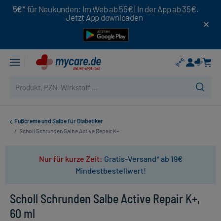
5€*
für Neukunden: Im Web ab 55€ | In der App ab 35€.
Jetzt App downloaden
Fußcreme und Salbe für Diabetiker
/
Scholl Schrunden Salbe Active Repair K+
Nur für kurze Zeit:
Gratis-Versand* ab 19€
Mindestbestellwert!
Scholl Schrunden Salbe Active Repair K+,
60 ml