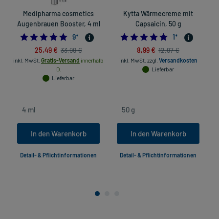
Medipharma cosmetics
Kytta Wärmecreme mit
Augenbrauen Booster, 4 ml
Capsaicin, 50 g
4.777777777777778
5.0
9
*
1
*
25,49 €
8,99 €
33,99 €
12,97 €
inkl. MwSt.
Gratis-Versand
innerhalb
inkl. MwSt.
zzgl.
Versandkosten
D.
Lieferbar
Lieferbar
In den Warenkorb
In den Warenkorb
Detail- & Pflichtinformationen
Detail- & Pflichtinformationen