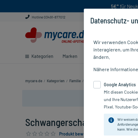
5€*
für Neuk
Hotline 03491-877012
Datenschutz- un
Wir verwenden Cooki
interagieren, um Ihr
Kategorien
Marken
Ratgeber
E-Rezept ei
ändern.
Nähere Information
mycare.de
/
Kategorien
/
Familie
/
Kinderwunsch
/
Schwangerscha
Google Analytics
Mit diesen Cookie
und Ihre Nutzerer
Pixel, Youtube-Soc
Schwangerschafts Frühtest, 1
Wir weisen d
Anforderunge
kann. Wie die
Produkt bewerten & PlusHerzen sichern