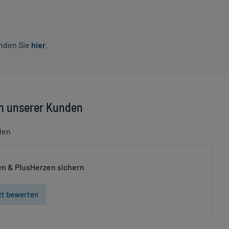
inden Sie
hier
.
n unserer Kunden
den
n & PlusHerzen sichern
zt bewerten