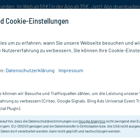
unden: Im Web ab 55€ | In der App ab 35€. Jetzt App downloade
d Cookie-Einstellungen
es um zu erfahren, wann Sie unsere Webseite besuchen und wie
e Nutzererfahrung zu verbessern. Sie können Ihre Cookie-Einste
nlösen
Rezeptur
Aktion %
en:
Datenschutzerklärung
Impressum
ftstest
/
Schwangerschafts Frühtest
s können wir Besuche und Trafficquellen zählen, um die Leistung unsere
Nur für kurze Zeit:
Gratis-Versand* ab 19€ Mindestbestellwert!
fahrung zu verbessern (Criteo, Google Signals, Bing Ads Universal Event 
ial Plugin).
 St
arauf hin, dass die Datenschutzbestimmungen von
Google Analytics
nicht zwingend den E
Ermöglicht den Nachweis einer Sc
n gem. EU-DSGVO genügen und ein Datentransfer in Drittstaaten bzw. die USA nicht ausg
 Daten dort verarbeitet werden, kann nicht geprüft und nachvollzogen werden.
Darreichung:
Te