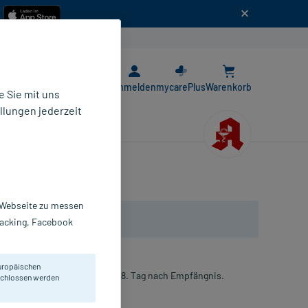
n
E-Rezept App
Anmelden
mycarePlus
Warenkorb
 Sie mit uns
llungen jederzeit
r Webseite zu messen
Tracking, Facebook
uropäischen
hwangerschaft schon ab dem 8. Tag nach Empfängnis.
eschlossen werden
st