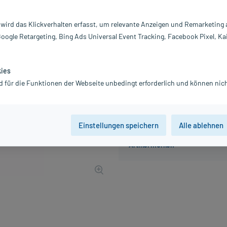
Inhalt:
1 
PZN:
0
 wird das Klickverhalten erfasst, um relevante Anzeigen und Remarketing
Hersteller:
d
Google Retargeting, Bing Ads Universal Event Tracking, Facebook Pixel, Ka
7,83 €
79
PlusHerzen samm
inkl. MwSt.
zzgl.
Versandkosten
kies
d für die Funktionen der Webseite unbedingt erforderlich und können nich
Einstellungen speichern
Alle ablehnen