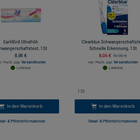
EarliBird Ultrafrüh
Clearblue Schwangerschaftst
hwangerschaftstest, 1 St
Schnelle Erkennung, 1 St
8,95 €
8,04 €
10,05 €
kl. MwSt.
zzgl.
Versandkosten
inkl. MwSt.
zzgl.
Versandkosten
Lieferbar
Lieferbar
In den Warenkorb
In den Warenkorb
tail- & Pflichtinformationen
Detail- & Pflichtinformationen