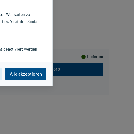
St
4900002
 auf Webseiten zu
r.bosshammer Pharma GmbH
irion, Youtube-Social
eln
t deaktiviert werden.
Lieferbar
In den Warenkorb
Alle akzeptieren