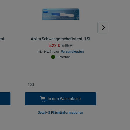
est
Alvita Schwangerschaftstest, 1 St
Eucerin 
5,22 €
Tag
5,95 €
inkl. MwSt.
zzgl.
Versandkosten
Lieferbar
inkl. Mw
In den Warenkorb
Detail- & Pflichtinformationen
Deta