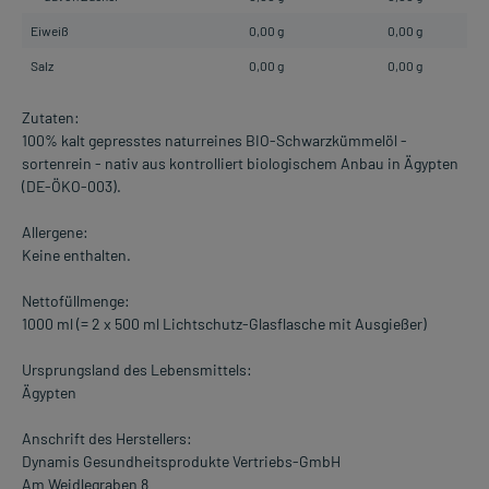
Eiweiß
0,00 g
0,00 g
Salz
0,00 g
0,00 g
Zutaten:
100% kalt gepresstes naturreines BIO-Schwarzkümmelöl -
sortenrein - nativ aus kontrolliert biologischem Anbau in Ägypten
(DE-ÖKO-003).
Allergene:
Keine enthalten.
Nettofüllmenge:
1000 ml (= 2 x 500 ml Lichtschutz-Glasflasche mit Ausgießer)
Ursprungsland des Lebensmittels:
Ägypten
Anschrift des Herstellers:
Dynamis Gesundheitsprodukte Vertriebs-GmbH
Am Weidlegraben 8