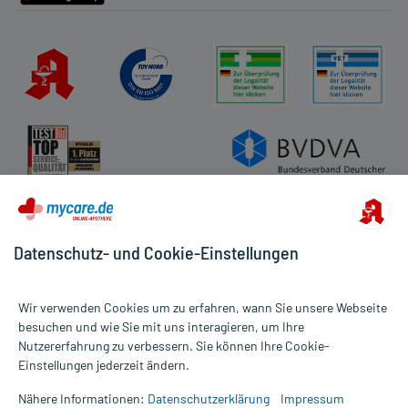
Datenschutz- und Cookie-Einstellungen
Wir verwenden Cookies um zu erfahren, wann Sie unsere Webseite
besuchen und wie Sie mit uns interagieren, um Ihre
Nutzererfahrung zu verbessern. Sie können Ihre Cookie-
Alle Preise gelten inkl. MwSt., ggf. zzgl. Versandkosten
Einstellungen jederzeit ändern.
Informationen auf dieser Website werden ausschließlich für
informative Zwecke zur Verfügung gestellt. Sie ersetzen keinesfalls
Nähere Informationen:
Datenschutzerklärung
Impressum
die Untersuchung und Behandlung durch einen Arzt. Bitte