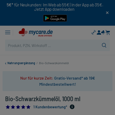
5€*
für Neukunden: Im Web ab 55€ | In der App ab 35€.
Jetzt App downloaden
Nahrungsergänzung
/
Bio-Schwarzkümmelöl
Nur für kurze Zeit:
Gratis-Versand* ab 19€
Mindestbestellwert!
Bio-Schwarzkümmelöl, 1000 ml
5.0
1 Kundenbewertung*