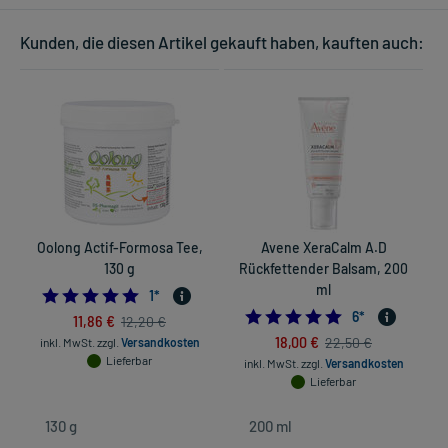
Kunden, die diesen Artikel gekauft haben, kauften auch:
Oolong Actif-Formosa Tee,
Avene XeraCalm A.D
130 g
Rückfettender Balsam, 200
E
ml
5.0
1
*
5.0
6
*
11,86 €
12,20 €
in
18,00 €
22,50 €
inkl. MwSt.
zzgl.
Versandkosten
Lieferbar
inkl. MwSt.
zzgl.
Versandkosten
Lieferbar