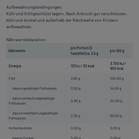
Aufbewahrungsbedingungen:
Kühl und lichtgeschützt lagern. Nach Anbruch gut verschlossen,
kühl und dunkel und außerhalb der Reichweite von Kindern
aufbewahren.
Nährwertdeklaration:
pro Portion (2
Nährwerte
pro 100 g
Teelöffel) ca. 3,6 g
3.700 kJ /
Energie
133 kJ / 32 kcal
900 kcal
Fett
3,60 g
100,00 g
davon gesättigte Fettsäuren
0,50 g
14,00 g
davon einfach ungesättigte
0,90 g
24,00 g
Fettsäuren
davon mehrfach ungesättigte
2,30 g
63,00 g
Fettsäuren
Kohlenhydrate
0,00 g
0,00 g
davon Zucker
0,00 g
0,00 g