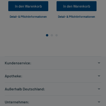
In den Warenkorb
In den Warenkorb
Detail- & Pflichtinformationen
Detail- & Pflichtinformationen
Kundenservice:
Versandkosten
Apotheke:
Zahlungsarten
Ratgeber
Kontakt
Außerhalb Deutschland:
E-Rezept
FAQ
Versandkosten Schweiz
Papierrezept einlösen
Hilfe
Unternehmen: