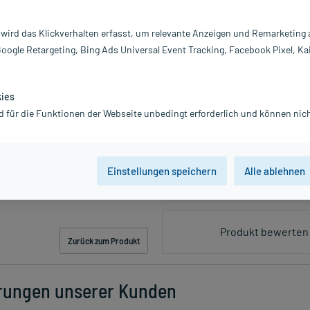
 wird das Klickverhalten erfasst, um relevante Anzeigen und Remarketing
PZN:08896912
Google Retargeting, Bing Ads Universal Event Tracking, Facebook Pixel, Ka
4,29 €
UVP
8,48 €
43
Plus
inkl. MwSt.
zzgl.
Versandkosten
kies
Grundpreis: 42,90 € / l
d für die Funktionen der Webseite unbedingt erforderlich und können nich
Einstellungen speichern
Alle ablehnen
Produkt bewerten 
Zurück zum Produkt
rungen unserer Kunden