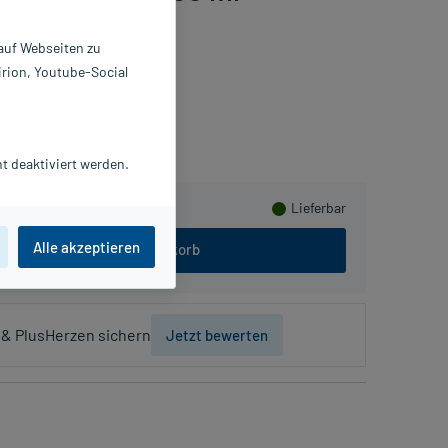
 auf Webseiten zu
irion, Youtube-Social
Herzen sammeln
t deaktiviert werden.
Lieferbar
Alle akzeptieren
In den Warenkorb
& PlusHerzen sichern
Jetzt bewerten