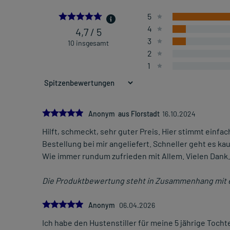
4.7
5
4
4,7 / 5
3
10 insgesamt
2
1
5.0
Anonym aus Florstadt
16.10.2024
Hilft, schmeckt, sehr guter Preis. Hier stimmt einfa
Bestellung bei mir angeliefert. Schneller geht es ka
Wie immer rundum zufrieden mit Allem. Vielen Dank.
Die Produktbewertung steht in Zusammenhang mit 
5.0
Anonym
06.04.2026
Ich habe den Hustenstiller für meine 5 jährige Tocht