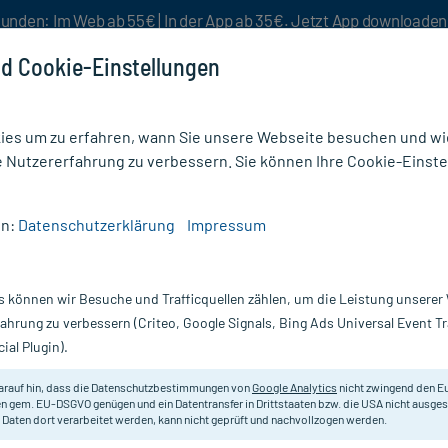
unden: Im Web ab 55€ | In der App ab 35€. Jetzt App downloade
d Cookie-Einstellungen
es um zu erfahren, wann Sie unsere Webseite besuchen und wie
e Nutzererfahrung zu verbessern. Sie können Ihre Cookie-Einste
nlösen
Rezeptur
Aktion %
en:
Datenschutzerklärung
Impressum
tenmittel
/
Trockener Husten
/
Sedotussin Hustenstiller Saft
s können wir Besuche und Trafficquellen zählen, um die Leistung unsere
Nur für kurze Zeit:
Gratis-Versand* ab 19€ Mindestbestellwert!
fahrung zu verbessern (Criteo, Google Signals, Bing Ads Universal Event 
ial Plugin).
Erfahrungen & B
arauf hin, dass die Datenschutzbestimmungen von
Google Analytics
nicht zwingend den E
n gem. EU-DSGVO genügen und ein Datentransfer in Drittstaaten bzw. die USA nicht ausg
 Daten dort verarbeitet werden, kann nicht geprüft und nachvollzogen werden.
Sedotussin Husten