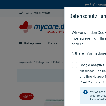
5€*
für Neuk
Hotline 03491-877012
Datenschutz- un
Wir verwenden Cooki
interagieren, um Ihr
Kategorien
Marken
Ratgeber
E-Rezept ei
ändern.
Nähere Information
mycare.de
/
Kategorien
/
Erkältung & Abwehr
/
Hustensaft und Hus
Google Analytics
Mit diesen Cookie
und Ihre Nutzerer
Pixel, Youtube-Soc
Wir weisen d
Anforderunge
-49%*
kann. Wie die