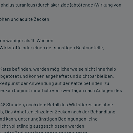
phalus turanicus) durch akarizide (abtötende) Wirkung von
mphen und adulte Zecken.
von weniger als 10 Wochen.
irkstoffe oder einen der sonstigen Bestandteile.
r Katze befinden, werden möglicherweise nicht innerhalb
bgetötet und können angeheftet und sichtbar bleiben.
 Zeitpunkt der Anwendung auf der Katze befinden, zu
 Zecken beginnt innerhalb von zwei Tagen nach Anlegen des
 48 Stunden, nach dem Befall des Wirtstieres und ohne
 ab. Das Anheften einzelner Zecken nach der Behandlung
nd kann, unter ungünstigen Bedingungen, eine
icht vollständig ausgeschlossen werden.
loh- oder Zeckensaison angewendet werden.