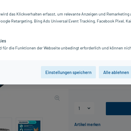
Darreichung:
H
Inhalt:
1 
 wird das Klickverhalten erfasst, um relevante Anzeigen und Remarketing
PZN:
0
Google Retargeting, Bing Ads Universal Event Tracking, Facebook Pixel, Ka
Hersteller:
E
Information:
kies
Geschenk für Sie:
Gr
d für die Funktionen der Webseite unbedingt erforderlich und können nich
Jetzt ansehen
39,99 €
Einstellungen speichern
Alle ablehnen
UVP
57,99 €
400
inkl. MwSt.
Gratis-Versand
innerhalb D.