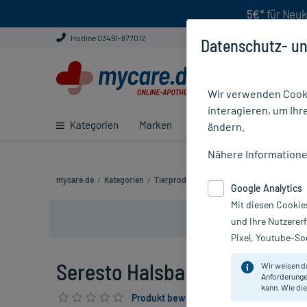
5€*
für Neuk
Hotline 03491-877012
Datenschutz- un
Wir verwenden Cooki
interagieren, um Ihr
Kategorien
Marken
Ratgeber
E-Rezept ei
ändern.
Nähere Information
mycare.de
/
Kategorien
/
Tierprodukte
/
Katze
/
Seresto Halsband f
Google Analytics
Mit diesen Cookie
und Ihre Nutzerer
Pixel, Youtube-Soc
Seresto Halsband für Katzen, 
Wir weisen d
Anforderunge
kann. Wie die
Produkt bewerten & PlusHerzen sichern