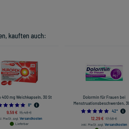
en, kauften auch:
 400 mg Weichkapseln, 30 St
Dolormin für Frauen bei
Menstruationsbeschwerden, 30
4.875
8
*
5.0
42
*
9,59 €
15,48 €
12,29 €
17,58 €
kl. MwSt.
zzgl.
Versandkosten
Lieferbar
inkl. MwSt.
zzgl.
Versandkosten