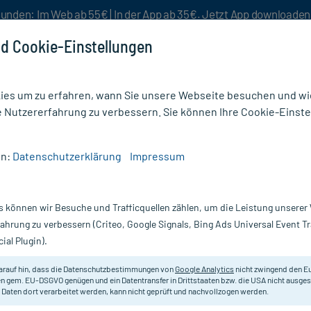
unden: Im Web ab 55€ | In der App ab 35€. Jetzt App downloade
d Cookie-Einstellungen
es um zu erfahren, wann Sie unsere Webseite besuchen und wie
e Nutzererfahrung zu verbessern. Sie können Ihre Cookie-Einste
nlösen
Rezeptur
Aktion %
en:
Datenschutzerklärung
Impressum
ür Katzen
s können wir Besuche und Trafficquellen zählen, um die Leistung unsere
Nur für kurze Zeit:
Gratis-Versand* ab 19€ Mindestbestellwert!
fahrung zu verbessern (Criteo, Google Signals, Bing Ads Universal Event 
ial Plugin).
1 St
Elanco
arauf hin, dass die Datenschutzbestimmungen von
Google Analytics
nicht zwingend den E
n gem. EU-DSGVO genügen und ein Datentransfer in Drittstaaten bzw. die USA nicht ausg
 Daten dort verarbeitet werden, kann nicht geprüft und nachvollzogen werden.
Lang anhaltender Schutz vor Zecke