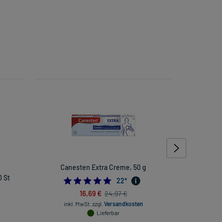
Canesten Extra Creme, 50 g
Med
 St
5.0
22
*
16,69 €
24,97 €
inkl. MwSt.
zzgl.
Versandkosten
inkl. Mw
Lieferbar