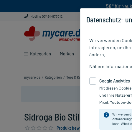
5€*
für Neuk
Hotline 03491-877012
Datenschutz- un
Wir verwenden Cooki
interagieren, um Ihr
Kategorien
Marken
Ratgeber
E-Rezept ei
ändern.
Nähere Information
mycare.de
/
Kategorien
/
Tees & Kräuter
/
Arznei- & Wellnesstee
/
Google Analytics
Mit diesen Cookie
und Ihre Nutzerer
Pixel, Youtube-Soc
Sidroga Bio Stilltee, 20X1.5 g
Wir weisen d
Anforderunge
kann. Wie die
Produkt bewerten & PlusHerzen sichern