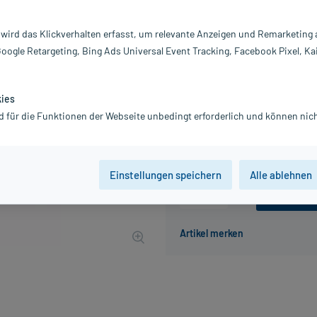
Darreichung:
Te
Inhalt:
20
 wird das Klickverhalten erfasst, um relevante Anzeigen und Remarketing
PZN:
0
Google Retargeting, Bing Ads Universal Event Tracking, Facebook Pixel, Ka
Hersteller:
U
4,65 €
UVP
6,20 €
47
Plus
kies
inkl. MwSt.
zzgl.
Versandkosten
d für die Funktionen der Webseite unbedingt erforderlich und können nich
Grundpreis: 155,00 € / kg
Einstellungen speichern
Alle ablehnen