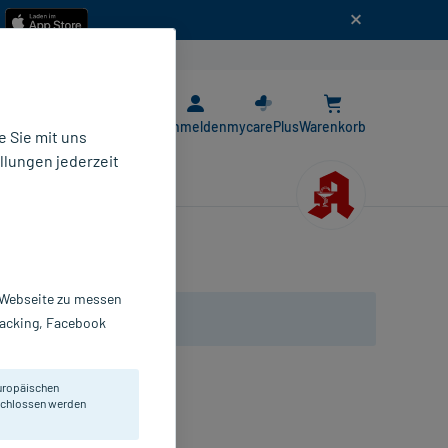
n
E-Rezept App
Anmelden
mycarePlus
Warenkorb
 Sie mit uns
llungen jederzeit
r Webseite zu messen
Tracking, Facebook
uropäischen
eschlossen werden
 die stillende Mutter.