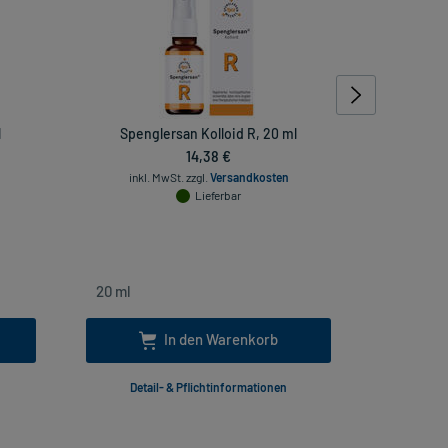
l
Spenglersan Kolloid R, 20 ml
Co
14,38 €
inkl. MwSt.
zzgl.
Versandkosten
Lieferbar
inkl. Mw
In den Warenkorb
Detail- & Pflichtinformationen
Deta