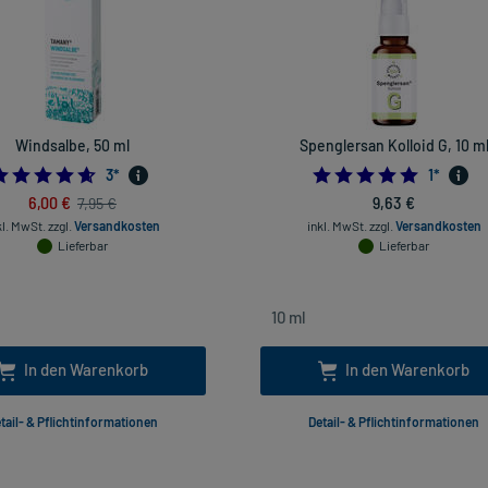
Windsalbe, 50 ml
Spenglersan Kolloid G, 10 m
4.666666666666667
5.0
3
*
1
*
6,00 €
9,63 €
7,95 €
kl. MwSt.
zzgl.
Versandkosten
inkl. MwSt.
zzgl.
Versandkosten
Lieferbar
Lieferbar
In den Warenkorb
In den Warenkorb
tail- & Pflichtinformationen
Detail- & Pflichtinformationen