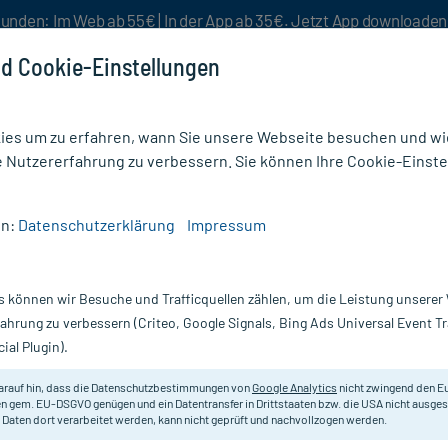
unden: Im Web ab 55€ | In der App ab 35€. Jetzt App downloade
d Cookie-Einstellungen
es um zu erfahren, wann Sie unsere Webseite besuchen und wie
e Nutzererfahrung zu verbessern. Sie können Ihre Cookie-Einste
nlösen
Rezeptur
Aktion %
en:
Datenschutzerklärung
Impressum
Haus- & Wellnesstee
/
Sidroga Bio Stilltee
s können wir Besuche und Trafficquellen zählen, um die Leistung unsere
Nur für kurze Zeit:
Gratis-Versand* ab 19€ Mindestbestellwert!
fahrung zu verbessern (Criteo, Google Signals, Bing Ads Universal Event 
ial Plugin).
Sidroga
arauf hin, dass die Datenschutzbestimmungen von
Google Analytics
nicht zwingend den E
n gem. EU-DSGVO genügen und ein Datentransfer in Drittstaaten bzw. die USA nicht ausg
 Daten dort verarbeitet werden, kann nicht geprüft und nachvollzogen werden.
Wohltuende Kräuterteemischung für