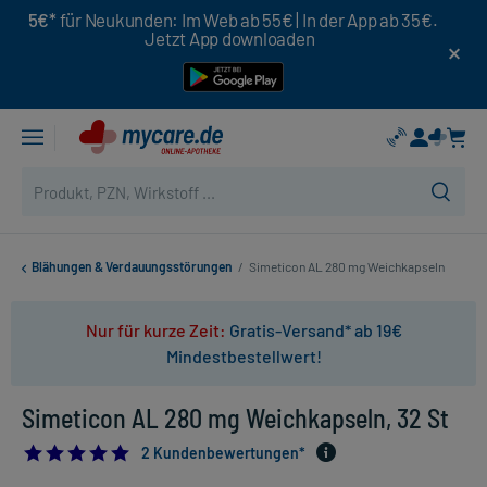
5€*
für Neukunden: Im Web ab 55€ | In der App ab 35€.
Jetzt App downloaden
Blähungen & Verdauungsstörungen
/
Simeticon AL 280 mg Weichkapseln
Nur für kurze Zeit:
Gratis-Versand* ab 19€
Mindestbestellwert!
Simeticon AL 280 mg Weichkapseln, 32 St
5.0
2 Kundenbewertungen*