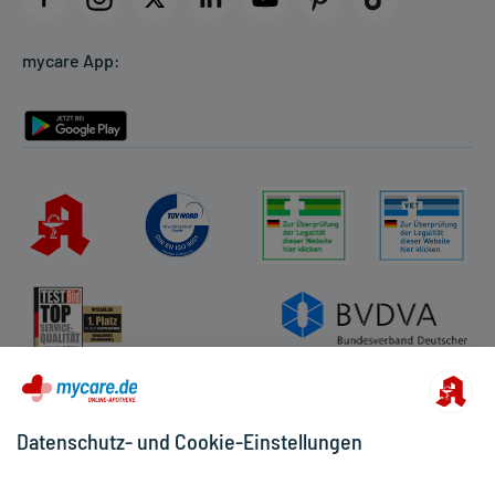
Cookie-Einstellungen
mycare App:
Rückgabe/Widerruf
Barrierefreiheitserklärung
Datenschutz- und Cookie-Einstellungen