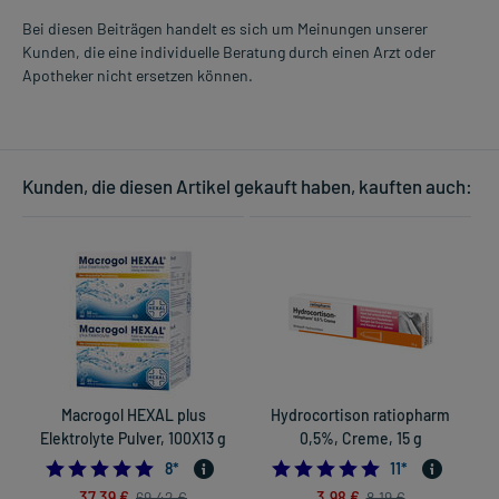
Bei diesen Beiträgen handelt es sich um Meinungen unserer
Kunden, die eine individuelle Beratung durch einen Arzt oder
Apotheker nicht ersetzen können.
Kunden, die diesen Artikel gekauft haben, kauften auch:
Macrogol HEXAL plus
Hydrocortison ratiopharm
Elektrolyte Pulver, 100X13 g
0,5%, Creme, 15 g
5.0
5.0
8
*
11
*
37,39 €
3,98 €
69,42 €
8,19 €