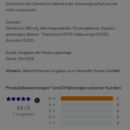
Sicherheit von Simeticon während der Schwangerschaft wurde
nicht untersucht.
Zutaten:
Simeticon 280 mg, Weichkapselhülle: Rindergelatine, Glycerin,
gereinigtes Wasser, Titandioxid (E171), Gelborange S (E110),
Azorubin (E122).
Quelle: Angaben der Packungsbeilage
Stand: 04/2026
Hinweis:
Weiterführende Angaben zum Hersteller finden Sie
hier
.
Produktbewertungen* und Erfahrungen unserer Kunden
5.0
5
2
4
0
5,0 / 5
3
0
2 insgesamt
2
0
1
0