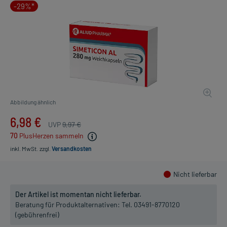
-29%*
Abbildung ähnlich
6,98 €
UVP
9,97 €
70
PlusHerzen sammeln
inkl. MwSt.
zzgl.
Versandkosten
Nicht lieferbar
Der Artikel ist momentan nicht lieferbar.
Beratung für Produktalternativen:
Tel. 03491-8770120
(gebührenfrei)