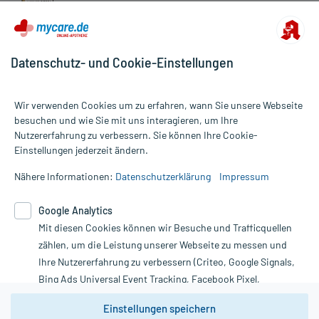
Datenschutz- und Cookie-Einstellungen
Wir verwenden Cookies um zu erfahren, wann Sie unsere Webseite
besuchen und wie Sie mit uns interagieren, um Ihre
Nutzererfahrung zu verbessern. Sie können Ihre Cookie-
Alle Preise gelten inkl. MwSt., ggf. zzgl. Versandkosten
Einstellungen jederzeit ändern.
Informationen auf dieser Website werden ausschließlich für
informative Zwecke zur Verfügung gestellt. Sie ersetzen keinesfalls
Nähere Informationen:
Datenschutzerklärung
Impressum
die Untersuchung und Behandlung durch einen Arzt. Bitte
beachten Sie, dass hierdurch weder Diagnosen gestellt noch
Google Analytics
Therapien eingeleitet werden können. | Diese Webseite benutzt
Google Analytics. Lesen Sie bitte dazu die wichtigen Hinweise in
Mit diesen Cookies können wir Besuche und Trafficquellen
unserer Datenschutzerklärung. Für den Widerruf einer Bestellung
zählen, um die Leistung unserer Webseite zu messen und
nutzen Sie das Formular:
Ihre Nutzererfahrung zu verbessern (Criteo, Google Signals,
Bing Ads Universal Event Tracking, Facebook Pixel,
Vertrag widerrufen
Youtube-Social Plugin).
Einstellungen speichern