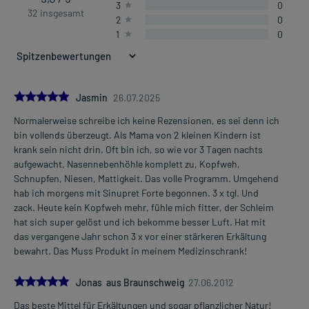
3
0
32 insgesamt
2
0
1
0
5.0
Jasmin
26.07.2025
Normalerweise schreibe ich keine Rezensionen, es sei denn ich
bin vollends überzeugt. Als Mama von 2 kleinen Kindern ist
krank sein nicht drin. Oft bin ich, so wie vor 3 Tagen nachts
aufgewacht, Nasennebenhöhle komplett zu, Kopfweh,
Schnupfen, Niesen, Mattigkeit. Das volle Programm. Umgehend
hab ich morgens mit Sinupret Forte begonnen. 3 x tgl. Und
zack. Heute kein Kopfweh mehr, fühle mich fitter, der Schleim
hat sich super gelöst und ich bekomme besser Luft. Hat mit
das vergangene Jahr schon 3 x vor einer stärkeren Erkältung
bewahrt. Das Muss Produkt in meinem Medizinschrank!
5.0
Jonas aus Braunschweig
27.06.2012
Das beste Mittel für Erkältungen und sogar pflanzlicher Natur!