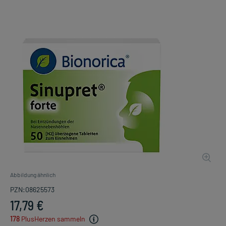
Abbildung ähnlich
PZN:08625573
17,79 €
178
PlusHerzen sammeln