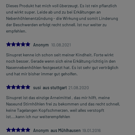
Dieses Produkt hat mich voll überzeugt. Es ist rein pflanzlich
und wirkt super. Leide ab und zu bei Erkältungen an
Nebenhöhlenentzündung - die Wirkung und somit Linderung
der Beschwerden erfolgt recht schnell. Ist nur weiter zu
empfehlen.
5.0
Anonym
10.08.2021
Sinupret kenne ich schon seit meiner Kindheit. Forte wirkt
noch besser. Gerade wenn sich eine Erkältung richtig in den
Nasennebenhöhlen festgesetzt hat. Es ist sehr gut verträglich
und hat mir bisher immer gut geholfen.
5.0
susi aus stuttgart
21.08.2020
Sinupret ist das einzige Arneimittel , das mir hilft, meine
Naseund Stirnhöhlen frei zu bekommen und das recht schnell,
keine Tagelangen Kopfschmerzen, weil alles verstopft
ist....kann ich nur weiterempfehlen
5.0
Anonym aus Mühlhausen
19.01.2016