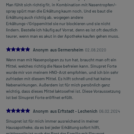
Man fühlt sich richtig fit, in Kombination mit Nasentropfen/-
spray spürt man die Erkältung kaum noch. Und es baut die
Erkältung auch richtig ab, wogegen andere
Erkältungs-/Grippemittel sie nur blockieren und sie nicht
lindern. Bestelle ich häufig auf Vorrat, denn es ist oft deutlich
teurer, wenn man es akut in der Apotheke kaufen gehen muss.
5.0
Anonym aus Germersheim
02.08.2020
Wenn man mit Nasenpolypen zu tun hat, braucht man oft ein
Mittel, welches richtig die Nase befreien kann. Sinupret Forte
wurde mir von meinem HNO-Arzt empfohlen, und ich bin sehr
zufrieden mit diesem Mittel. Es hilft schnell und hat keine
Nebenwirkungen. Außerdem ist für mich persönlich ganz
wichtig, dass dieses Mittel laktosefrei ist. Diese Voraussetzung
ist bei Sinupret Forte eröffnet erfüllt.
5.0
Anonym aus Erftstadt - Lechenich
06.02.2024
Sinupret ist für mich immer ausreichend in meiner
Hausapotheke, da es bei jeder Erkältung sofort hilft,
mittlerweile ist auch der Rest der Familie mit Sinupret