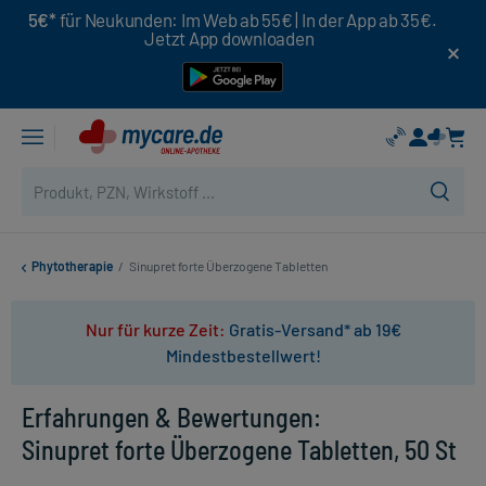
5€*
für Neukunden: Im Web ab 55€ | In der App ab 35€.
Jetzt App downloaden
Phytotherapie
/
Sinupret forte Überzogene Tabletten
Nur für kurze Zeit:
Gratis-Versand* ab 19€
Mindestbestellwert!
Erfahrungen & Bewertungen:
Sinupret forte Überzogene Tabletten, 50 St