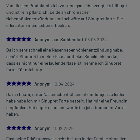
Von diesem Produkt bin ich voll und ganz überzeugt! Es hilft gut
und ist rein pflanzlich. Leide an chronischer
Nebenhöhlenentzündung und schwöre auf Sinupret forte. Sie
erleichtern mein Leben erheblich.
5.0
Anonym aus Suddendorf
05.08.2022
Da ich sehr schnell eine Nasennebenhöhlenentzündung habe,
gehört Sinupret in meine Hausapotheke. Sobald ich merke,
dass es nicht nur eine laufende Nase ist, nehme ich Sinupret
forte. Für mich top.
5.0
Anonym
10.04.2024
Da ich häufig unter Nasennebenhöhlenentzündungen zu leiden
habe habe ich mir Sinupret Forte bestellt. Hat mir eine Freundin
empfohlen. Hat super geholfen, werde ich jetzt immer im Vorrat
haben.
5.0
Anonym
11.02.2025
Fast keine Erkältungswelle geht bei uns in der Familie ohne den