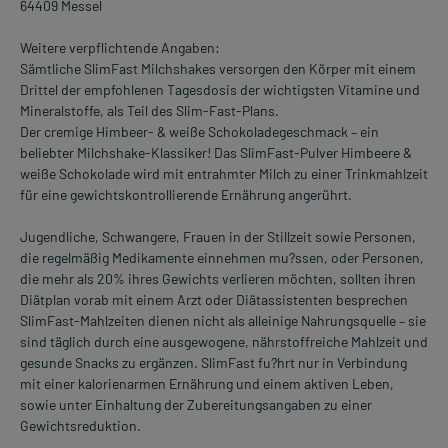
64409 Messel
Weitere verpflichtende Angaben:
Sämtliche SlimFast Milchshakes versorgen den Körper mit einem
Drittel der empfohlenen Tagesdosis der wichtigsten Vitamine und
Mineralstoffe, als Teil des Slim-Fast-Plans.
Der cremige Himbeer- & weiße Schokoladegeschmack – ein
beliebter Milchshake-Klassiker! Das SlimFast-Pulver Himbeere &
weiße Schokolade wird mit entrahmter Milch zu einer Trinkmahlzeit
für eine gewichtskontrollierende Ernährung angerührt.
Jugendliche, Schwangere, Frauen in der Stillzeit sowie Personen,
die regelmäßig Medikamente einnehmen mu?ssen, oder Personen,
die mehr als 20% ihres Gewichts verlieren möchten, sollten ihren
Diätplan vorab mit einem Arzt oder Diätassistenten besprechen
SlimFast-Mahlzeiten dienen nicht als alleinige Nahrungsquelle – sie
sind täglich durch eine ausgewogene, nährstoffreiche Mahlzeit und
gesunde Snacks zu ergänzen. SlimFast fu?hrt nur in Verbindung
mit einer kalorienarmen Ernährung und einem aktiven Leben,
sowie unter Einhaltung der Zubereitungsangaben zu einer
Gewichtsreduktion.