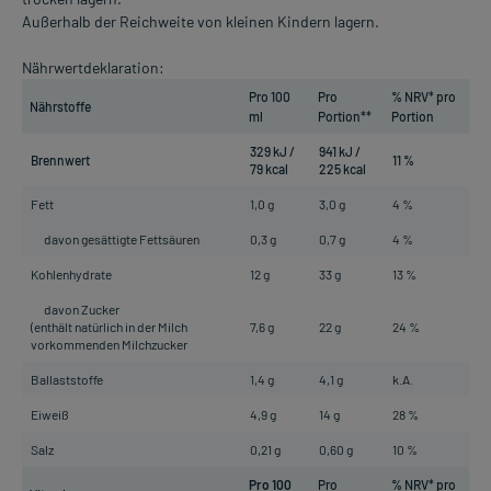
Außerhalb der Reichweite von kleinen Kindern lagern.
Nährwertdeklaration:
Pro 100
Pro
% NRV* pro
Nährstoffe
ml
Portion**
Portion
329 kJ /
941 kJ /
Brennwert
11 %
79 kcal
225 kcal
Fett
1,0 g
3,0 g
4 %
davon gesättigte Fettsäuren
0,3 g
0,7 g
4 %
Kohlenhydrate
12 g
33 g
13 %
davon Zucker
(enthält natürlich in der Milch
7,6 g
22 g
24 %
vorkommenden Milchzucker
Ballaststoffe
1,4 g
4,1 g
k.A.
Eiweiß
4,9 g
14 g
28 %
Salz
0,21 g
0,60 g
10 %
Pro 100
Pro
% NRV* pro