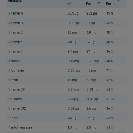
Vitamine
ml
Portion**
Portion
Vitamin A
98,5 µg
282 µg
35 %
Vitamin D
0,59 µg
1,7 µg
34 %
Vitamin E
1,3 mg
3,6 mg
30 %
Vitamin K
7,9 µg
23 µg
30 %
Vitamin C
9,4 mg
27 mg
34 %
Thiamin
0,15 mg
0,42 mg
39 %
Riboflavin
0,35 mg
1,0 mg
71 %
Niacin
1,8 mg
5,1 mg
32 %
Vitamin B6
0,21 mg
0,59 mg
42 %
Folsäure
27,9 µg
80,0 µg
40 %
Vitamin B12
0,82 µg
2,4 µg
94 %
Biotin
7,5 µg
22 µg
43 %
Pantothensäure
1,0 mg
2,9 mg
49 %