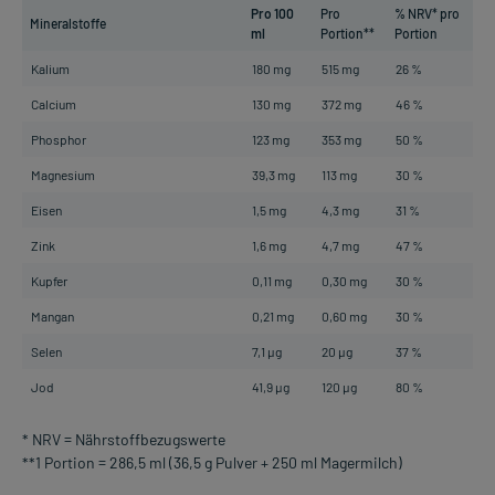
Pro 100
Pro
% NRV* pro
Mineralstoffe
ml
Portion**
Portion
Kalium
180 mg
515 mg
26 %
Calcium
130 mg
372 mg
46 %
Phosphor
123 mg
353 mg
50 %
Magnesium
39,3 mg
113 mg
30 %
Eisen
1,5 mg
4,3 mg
31 %
Zink
1,6 mg
4,7 mg
47 %
Kupfer
0,11 mg
0,30 mg
30 %
Mangan
0,21 mg
0,60 mg
30 %
Selen
7,1 µg
20 µg
37 %
Jod
41,9 µg
120 µg
80 %
* NRV = Nährstoffbezugswerte
**1 Portion = 286,5 ml (36,5 g Pulver + 250 ml Magermilch)