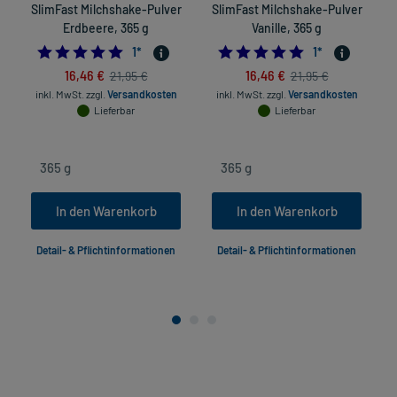
SlimFast Milchshake-Pulver
SlimFast Milchshake-Pulver
Erdbeere, 365 g
Vanille, 365 g
5.0
5.0
1
*
1
*
16,46 €
16,46 €
21,95 €
21,95 €
inkl. MwSt.
zzgl.
Versandkosten
inkl. MwSt.
zzgl.
Versandkosten
Lieferbar
Lieferbar
In den Warenkorb
In den Warenkorb
Detail- & Pflichtinformationen
Detail- & Pflichtinformationen