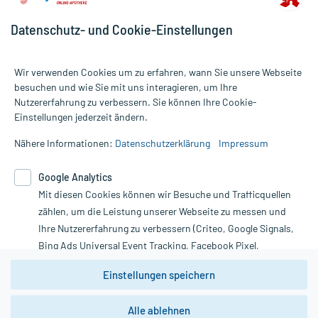
Datenschutz- und Cookie-Einstellungen
Wir verwenden Cookies um zu erfahren, wann Sie unsere Webseite
besuchen und wie Sie mit uns interagieren, um Ihre
Nutzererfahrung zu verbessern. Sie können Ihre Cookie-
Alle Preise gelten inkl. MwSt., ggf. zzgl. Versandkosten
Einstellungen jederzeit ändern.
Informationen auf dieser Website werden ausschließlich für
informative Zwecke zur Verfügung gestellt. Sie ersetzen keinesfalls
Nähere Informationen:
Datenschutzerklärung
Impressum
die Untersuchung und Behandlung durch einen Arzt. Bitte
beachten Sie, dass hierdurch weder Diagnosen gestellt noch
Google Analytics
Therapien eingeleitet werden können. | Diese Webseite benutzt
Google Analytics. Lesen Sie bitte dazu die wichtigen Hinweise in
Mit diesen Cookies können wir Besuche und Trafficquellen
unserer Datenschutzerklärung. Für den Widerruf einer Bestellung
zählen, um die Leistung unserer Webseite zu messen und
nutzen Sie das Formular:
Ihre Nutzererfahrung zu verbessern (Criteo, Google Signals,
Bing Ads Universal Event Tracking, Facebook Pixel,
Vertrag widerrufen
Youtube-Social Plugin).
Einstellungen speichern
Wir weisen darauf hin, dass die
Datenschutzbestimmungen von
Google Analytics
nicht
*Hinweise zu unseren Aktionen und Bewertungen
Alle ablehnen
zwingend den Europäischen Anforderungen gem. EU-