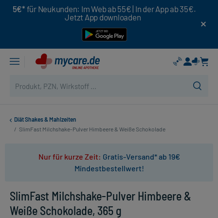
5€*
für Neukunden: Im Web ab 55€ | In der App ab 35€.
Jetzt App downloaden
Diät Shakes & Mahlzeiten
/
SlimFast Milchshake-Pulver Himbeere & Weiße Schokolade
Nur für kurze Zeit:
Gratis-Versand* ab 19€
Mindestbestellwert!
SlimFast Milchshake-Pulver Himbeere &
Weiße Schokolade, 365 g