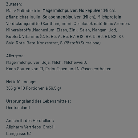
Zutaten:
Mais-Maltodextrin,
Magermilchpulver
,
Molkepulver
(
Milch
),
pflanzliches Inulin,
Sojabohnenölpulver
, (
Milch
),
Milchprotein
,
Verdickungsmittel (Xanthangummi, Cellulose), natürliche Aromen,
Mineralstoffe (Magnesium, Eisen, Zink, Selen, Mangan, Jod,
Kupfer), Vitamine (C, E, B3, A, B5, B7, B12, B9, D, B6, B1, B2, K),
Salz, Rote-Bete-Konzentrat, Su?ßstoff (Sucralose).
Allergene:
Magermilchpulver, Soja, Milch, Milcheiweiß.
Kann Spuren von Ei, Erdnu?ssen und Nu?ssen enthalten.
Nettofüllmenge:
365 g (= 10 Portionen à 36,5 g)
Ursprungsland des Lebensmittels:
Deutschland
Anschrift des Herstellers:
Allpharm Vertriebs-GmbH
Langgasse 63