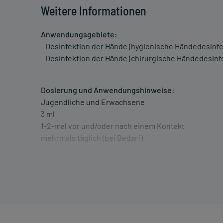
Weitere Informationen
Anwendungsgebiete:
- Desinfektion der Hände (hygienische Händedesinfe
- Desinfektion der Hände (chirurgische Händedesinf
Dosierung und Anwendungshinweise:
Jugendliche und Erwachsene
3 ml
1-2-mal vor und/oder nach einem Kontakt
mehrmals täglich (bei Bedarf)
Erwachsene
eine ausreichende Menge
eine ausreichende Menge
vor dem Eingriff
Die Gesamtdosis sollte nicht ohne Rücksprache mit