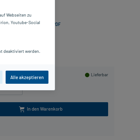
0 ml
8504964
 auf Webseiten zu
 Braun Melsungen AG
irion, Youtube-Social
Sicherheitsdatenblatt als PDF
ammeln
t deaktiviert werden.
Lieferbar
Alle akzeptieren
1000 ml
In den Warenkorb