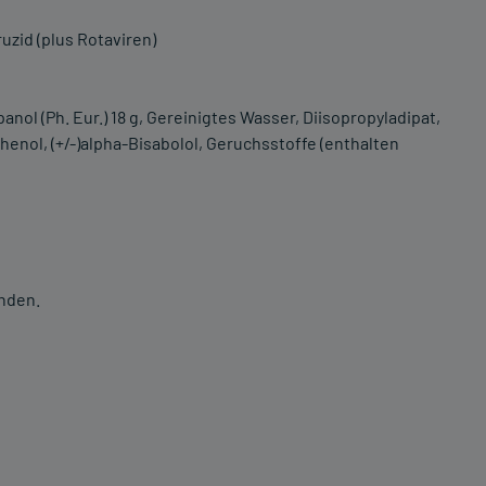
ruzid (plus Rotaviren)
anol (Ph. Eur.) 18 g, Gereinigtes Wasser, Diisopropyladipat,
henol, (+/-)alpha-Bisabolol, Geruchsstoffe (enthalten
nden.