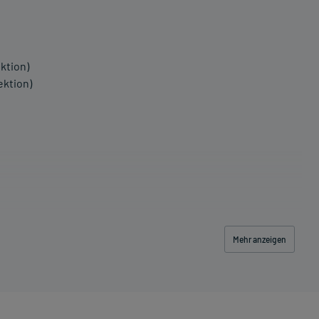
ktion)
ektion)
Mehr anzeigen
 einem Arzt oder Apotheker überschritten werden.