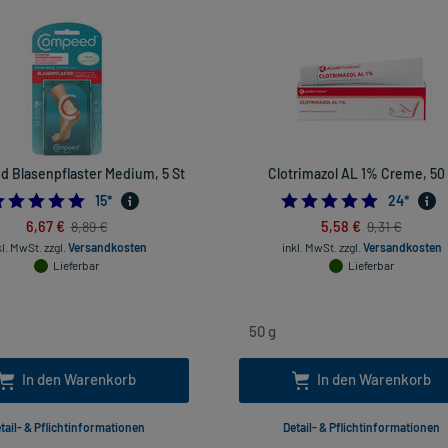
 Blasenpflaster Medium, 5 St
Clotrimazol AL 1% Creme, 50
4.933333333333334
4.875
15
*
24
*
6,67 €
5,58 €
8,89 €
9,31 €
kl. MwSt.
zzgl.
Versandkosten
inkl. MwSt.
zzgl.
Versandkosten
Lieferbar
Lieferbar
In den Warenkorb
In den Warenkorb
tail- & Pflichtinformationen
Detail- & Pflichtinformationen