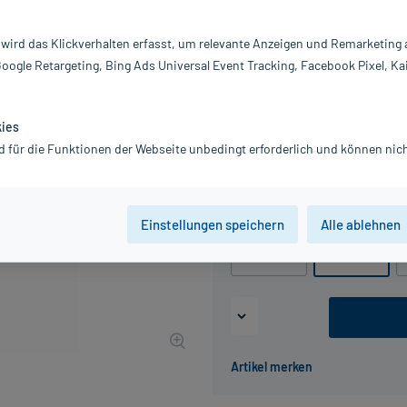
Inhalt:
50
PZN:
0
 wird das Klickverhalten erfasst, um relevante Anzeigen und Remarketing
Hersteller:
B.
Google Retargeting, Bing Ads Universal Event Tracking, Facebook Pixel, Ka
Information:
10,42 €
105
PlusHerzen s
kies
d für die Funktionen der Webseite unbedingt erforderlich und können nich
inkl. MwSt.
zzgl.
Versandkosten
Grundpreis: 20,84 € / l
Packungseinheit
Einstellungen speichern
Alle ablehnen
100 ml
500 ml