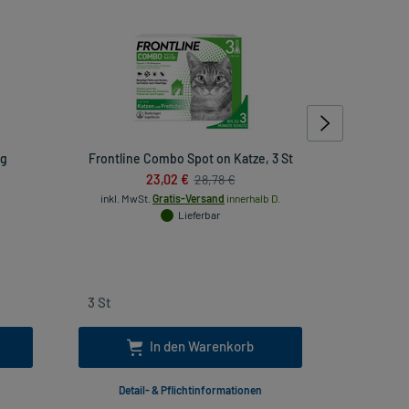
 g
Frontline Combo Spot on Katze, 3 St
Milbenspra
23,02 €
28,78 €
inkl. MwSt.
Gratis-Versand
innerhalb D.
Lieferbar
inkl
In den Warenkorb
Detail- & Pflichtinformationen
Deta