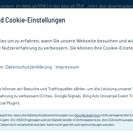
unden: Im Web ab 55€ | In der App ab 35€. Jetzt App downloade
d Cookie-Einstellungen
es um zu erfahren, wann Sie unsere Webseite besuchen und wie
e Nutzererfahrung zu verbessern. Sie können Ihre Cookie-Einste
nlösen
Rezeptur
Aktion %
en:
Datenschutzerklärung
Impressum
n & Reinigung
/
Softa Man Händedesinfektion Spenderflasche
s können wir Besuche und Trafficquellen zählen, um die Leistung unsere
Nur für kurze Zeit:
Gratis-Versand* ab 19€ Mindestbestellwert!
fahrung zu verbessern (Criteo, Google Signals, Bing Ads Universal Event 
ial Plugin).
 Spenderflasche,
arauf hin, dass die Datenschutzbestimmungen von
Google Analytics
nicht zwingend den E
Handdesinfektionsmittel zur chiru
n gem. EU-DSGVO genügen und ein Datentransfer in Drittstaaten bzw. die USA nicht ausg
 Daten dort verarbeitet werden, kann nicht geprüft und nachvollzogen werden.
Darreichung:
L