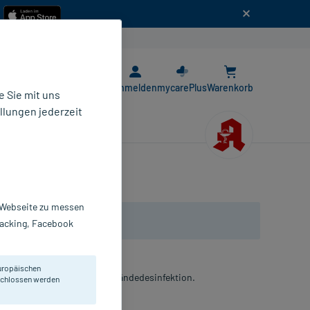
n
E-Rezept App
Anmelden
mycarePlus
Warenkorb
 Sie mit uns
llungen jederzeit
r Webseite zu messen
Tracking, Facebook
uropäischen
rgischen und hygienischen Händedesinfektion.
eschlossen werden
ösung