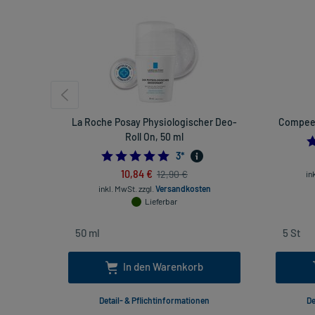
La Roche Posay Physiologischer Deo-
Compeed
Roll On, 50 ml
5.0
3
*
10,84 €
12,90 €
in
inkl. MwSt.
zzgl.
Versandkosten
Lieferbar
In den Warenkorb
Detail- & Pflichtinformationen
De