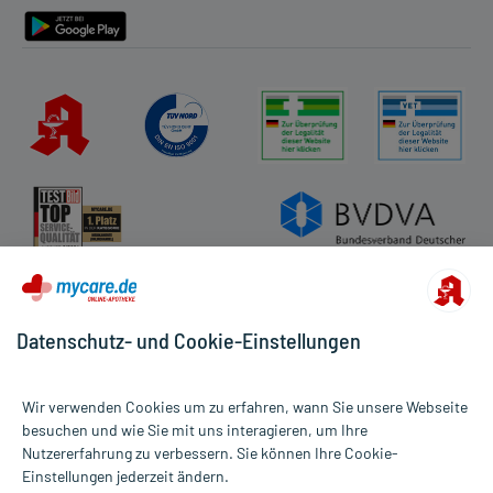
Datenschutz- und Cookie-Einstellungen
Wir verwenden Cookies um zu erfahren, wann Sie unsere Webseite
besuchen und wie Sie mit uns interagieren, um Ihre
Nutzererfahrung zu verbessern. Sie können Ihre Cookie-
Alle Preise gelten inkl. MwSt., ggf. zzgl. Versandkosten
Einstellungen jederzeit ändern.
Informationen auf dieser Website werden ausschließlich für