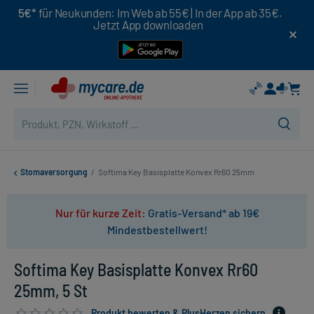
5€*
für Neukunden: Im Web ab 55€ | In der App ab 35€.
Jetzt App downloaden
Stomaversorgung
/
Softima Key Basisplatte Konvex Rr60 25mm
Nur für kurze Zeit:
Gratis-Versand* ab 19€
Mindestbestellwert!
Softima Key Basisplatte Konvex Rr60
25mm, 5 St
Produkt bewerten & PlusHerzen sichern