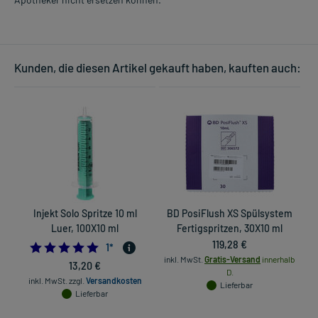
Kunden, die diesen Artikel gekauft haben, kauften auch:
Injekt Solo Spritze 10 ml
BD PosiFlush XS Spülsystem
Luer, 100X10 ml
Fertigspritzen, 30X10 ml
119,28 €
5.0
1
*
inkl. MwSt.
Gratis-Versand
innerhalb
13,20 €
D.
inkl. MwSt.
zzgl.
Versandkosten
Lieferbar
Lieferbar