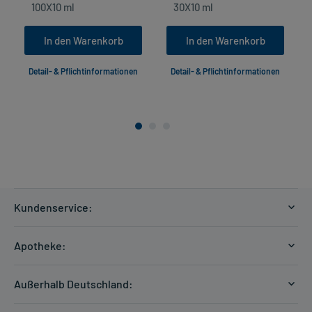
In den Warenkorb
In den Warenkorb
Detail- & Pflichtinformationen
Detail- & Pflichtinformationen
Kundenservice:
Versandkosten
Apotheke:
Zahlungsarten
Ratgeber
Kontakt
Außerhalb Deutschland:
E-Rezept
FAQ
Versandkosten Schweiz