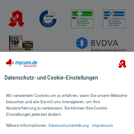
Kundenbewertungen
AGB
Impressum
Datenschutz
Cookie-Einstellungen
Rückgabe/Widerruf
Barrierefreiheitserklärung
Datenschutz- und Cookie-Einstellungen
Wir verwenden Cookies um zu erfahren, wann Sie unsere Webseite
besuchen und wie Sie mit uns interagieren, um Ihre
Nutzererfahrung zu verbessern. Sie können Ihre Cookie-
Alle Preise gelten inkl. MwSt., ggf. zzgl. Versandkosten
Einstellungen jederzeit ändern.
Informationen auf dieser Website werden ausschließlich für
informative Zwecke zur Verfügung gestellt. Sie ersetzen keinesfalls
Nähere Informationen:
Datenschutzerklärung
Impressum
die Untersuchung und Behandlung durch einen Arzt. Bitte