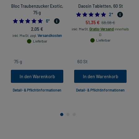
Bloc Traubenzucker Exotic,
Daosin Tabletten, 60 St
75 g
5.0
2
*
4.666666666666667
6
*
51,35 €
68,98 €
2,05 €
inkl. MwSt.
Gratis-Versand
innerhalb
D.
inkl. MwSt.
zzgl.
Versandkosten
Lieferbar
Lieferbar
In den Warenkorb
In den Warenkorb
Detail- & Pflichtinformationen
Detail- & Pflichtinformationen