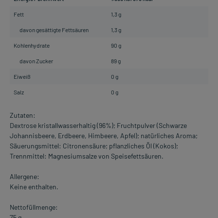
Fett
1,3 g
davon gesättigte Fettsäuren
1,3 g
Kohlenhydrate
90 g
davon Zucker
89 g
Eiweiß
0 g
Salz
0 g
Zutaten:
Dextrose kristallwasserhaltig (96%); Fruchtpulver (Schwarze
Johannisbeere, Erdbeere, Himbeere, Apfel); natürliches Aroma;
Säuerungsmittel: Citronensäure; pflanzliches Öl (Kokos);
Trennmittel: Magnesiumsalze von Speisefettsäuren.
Allergene:
Keine enthalten.
Nettofüllmenge:
75 g