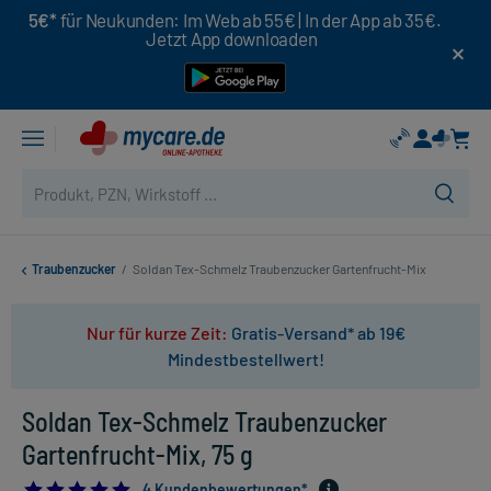
5€*
für Neukunden: Im Web ab 55€ | In der App ab 35€.
Jetzt App downloaden
Traubenzucker
/
Soldan Tex-Schmelz Traubenzucker Gartenfrucht-Mix
Nur für kurze Zeit:
Gratis-Versand* ab 19€
Mindestbestellwert!
Soldan Tex-Schmelz Traubenzucker
Gartenfrucht-Mix, 75 g
5.0
4 Kundenbewertungen*