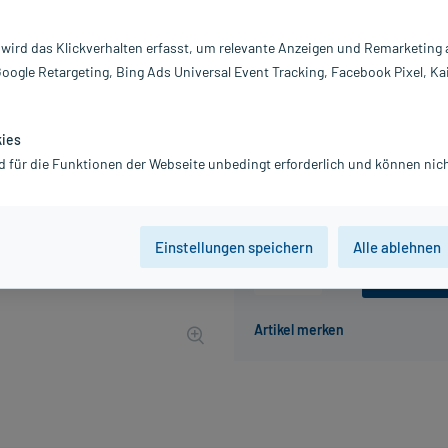
Darreichung:
Kö
Inhalt:
40
 wird das Klickverhalten erfasst, um relevante Anzeigen und Remarketing
PZN:
0
Google Retargeting, Bing Ads Universal Event Tracking, Facebook Pixel, Ka
Hersteller:
Sp
5,45 €
UVP
5,59 €
55
Plus
kies
inkl. MwSt.
zzgl.
Versandkosten
d für die Funktionen der Webseite unbedingt erforderlich und können nich
Grundpreis: 136,25 € / l
Einstellungen speichern
Alle ablehnen