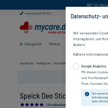
5€*
für Neuk
Hotline 03491-877012
Datenschutz- un
Wir verwenden Cooki
interagieren, um Ihr
Kategorien
Marken
Ratgeber
E-Rezept ei
ändern.
Nähere Information
mycare.de
/
Kategorien
/
Kosmetik
/
Körperpflegeprodukte
/
Mitt
Google Analytics
Mit diesen Cookie
und Ihre Nutzerer
Pixel, Youtube-Soc
Speick Deo Stick, 40 ml
Wir weisen d
Anforderunge
kann. Wie die
5.0
1 Kundenbewertung*