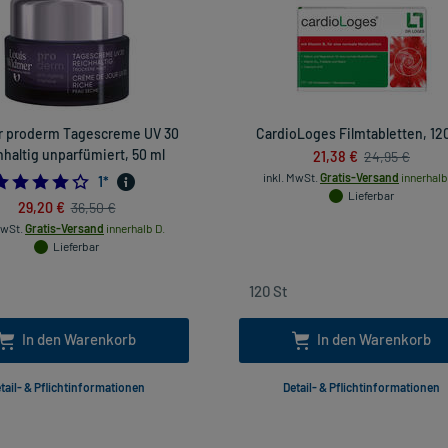
 proderm Tagescreme UV 30
CardioLoges Filmtabletten, 120
haltig unparfümiert, 50 ml
21,38 €
24,95 €
inkl. MwSt.
Gratis-Versand
innerhalb
4.0
1
*
Lieferbar
29,20 €
36,50 €
MwSt.
Gratis-Versand
innerhalb D.
Lieferbar
In den Warenkorb
In den Warenkorb
tail- & Pflichtinformationen
Detail- & Pflichtinformationen