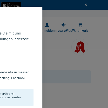
n
E-Rezept App
Anmelden
mycarePlus
Warenkorb
 Sie mit uns
llungen jederzeit
r Webseite zu messen
Tracking, Facebook
uropäischen
eschlossen werden
s Salbei.