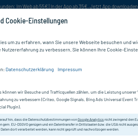
unden: Im Web ab 55€ | In der App ab 35€. Jetzt App downloade
d Cookie-Einstellungen
es um zu erfahren, wann Sie unsere Webseite besuchen und wie
e Nutzererfahrung zu verbessern. Sie können Ihre Cookie-Einste
nlösen
Rezeptur
Aktion %
en:
Datenschutzerklärung
Impressum
el gegen Schwitzen
/
Deo
/
Speick Deo Stick
s können wir Besuche und Trafficquellen zählen, um die Leistung unsere
Nur für kurze Zeit:
Gratis-Versand* ab 19€ Mindestbestellwert!
fahrung zu verbessern (Criteo, Google Signals, Bing Ads Universal Event 
ial Plugin).
Speick
arauf hin, dass die Datenschutzbestimmungen von
Google Analytics
nicht zwingend den E
n gem. EU-DSGVO genügen und ein Datentransfer in Drittstaaten bzw. die USA nicht ausg
 Daten dort verarbeitet werden, kann nicht geprüft und nachvollzogen werden.
Natürlich pflegend mit Auszügen au