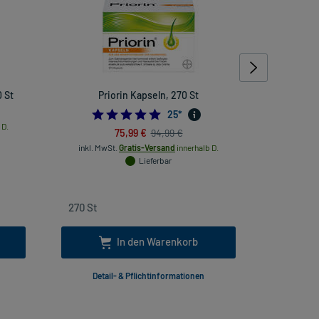
 St
Priorin Kapseln, 270 St
Eucerin De
G
4.96
25
*
 D.
75,99 €
94,99 €
inkl. MwSt.
Gratis-Versand
innerhalb D.
Lieferbar
inkl
In den Warenkorb
Detail- & Pflichtinformationen
Deta