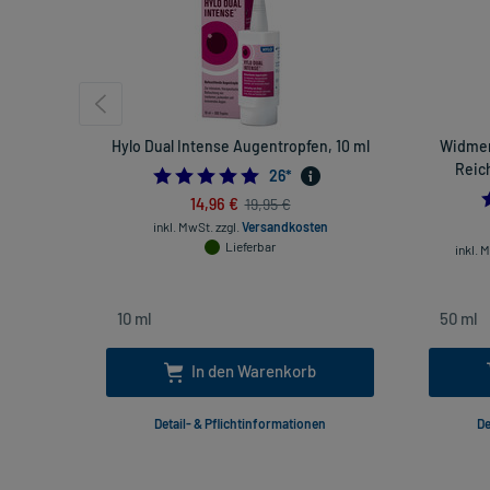
Hylo Dual Intense Augentropfen, 10 ml
Widmer
Reich
4.8076923076923075
26
*
14,96 €
19,95 €
inkl. MwSt.
zzgl.
Versandkosten
Lieferbar
inkl. 
In den Warenkorb
Detail- & Pflichtinformationen
De