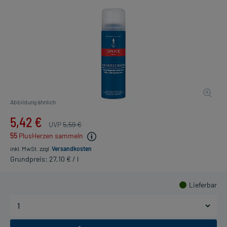
Abbildung ähnlich
5,42 €
UVP
5,59 €
55
PlusHerzen sammeln
inkl. MwSt.
zzgl.
Versandkosten
Grundpreis: 27,10 € / l
Lieferbar