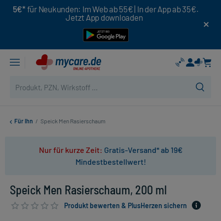
5€*
für Neukunden: Im Web ab 55€ | In der App ab 35€.
Jetzt App downloaden
Für Ihn
/
Speick Men Rasierschaum
Nur für kurze Zeit:
Gratis-Versand* ab 19€
Mindestbestellwert!
Speick Men Rasierschaum, 200 ml
Produkt bewerten & PlusHerzen sichern