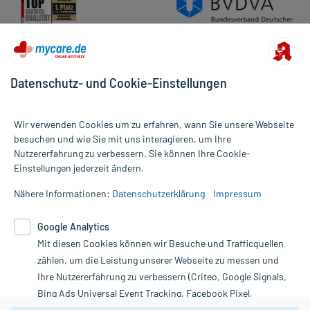
Datenschutz- und Cookie-Einstellungen
Wir verwenden Cookies um zu erfahren, wann Sie unsere Webseite
besuchen und wie Sie mit uns interagieren, um Ihre
Nutzererfahrung zu verbessern. Sie können Ihre Cookie-
Alle Preise gelten inkl. MwSt., ggf. zzgl. Versandkosten
Einstellungen jederzeit ändern.
Informationen auf dieser Website werden ausschließlich für
informative Zwecke zur Verfügung gestellt. Sie ersetzen keinesfalls
Nähere Informationen:
Datenschutzerklärung
Impressum
die Untersuchung und Behandlung durch einen Arzt. Bitte
beachten Sie, dass hierdurch weder Diagnosen gestellt noch
Google Analytics
Therapien eingeleitet werden können. | Diese Webseite benutzt
Mit diesen Cookies können wir Besuche und Trafficquellen
Google Analytics. Lesen Sie bitte dazu die wichtigen Hinweise in
unserer Datenschutzerklärung. Für den Widerruf einer Bestellung
zählen, um die Leistung unserer Webseite zu messen und
nutzen Sie das Formular:
Ihre Nutzererfahrung zu verbessern (Criteo, Google Signals,
Bing Ads Universal Event Tracking, Facebook Pixel,
Vertrag widerrufen
Youtube-Social Plugin).