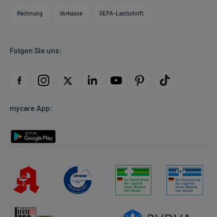
Engagement
Direktabrechnung PKV
Rechnung
Vorkasse
SEPA-Lastschrift
Partner
Apotheke vor Ort
Kundenbewertungen
Folgen Sie uns:
AGB
Impressum
Datenschutz
Cookie-Einstellungen
mycare App:
Rückgabe/Widerruf
Barrierefreiheitserklärung