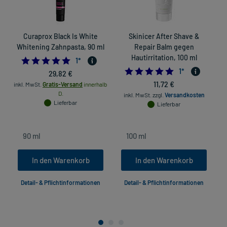
Curaprox Black Is White
Skinicer After Shave &
Whitening Zahnpasta, 90 ml
Repair Balm gegen
H
Hautirritation, 100 ml
5.0
1
*
5.0
1
*
29,82 €
11,72 €
inkl. MwSt.
Gratis-Versand
innerhalb
in
D.
inkl. MwSt.
zzgl.
Versandkosten
Lieferbar
Lieferbar
In den Warenkorb
In den Warenkorb
Detail- & Pflichtinformationen
Detail- & Pflichtinformationen