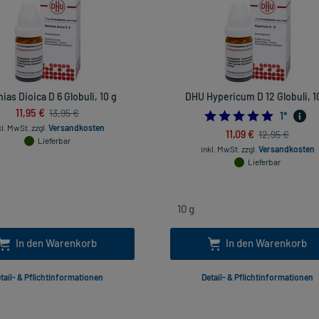
ias Dioica D 6 Globuli, 10 g
DHU Hypericum D 12 Globuli, 1
11,95 €
13,95 €
5.0
1
*
kl. MwSt.
zzgl.
Versandkosten
11,09 €
12,95 €
Lieferbar
inkl. MwSt.
zzgl.
Versandkosten
Lieferbar
In den Warenkorb
In den Warenkorb
tail- & Pflichtinformationen
Detail- & Pflichtinformationen