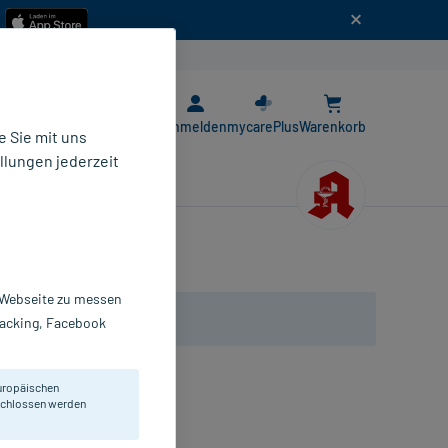
n
E-Rezept App
Anmelden
mycarePlus
Warenkorb
 Sie mit uns
llungen jederzeit
r Webseite zu messen
Tracking, Facebook
uropäischen
eschlossen werden
obuli