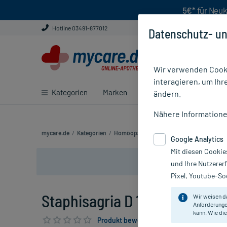
5€*
für Neuk
Hotline 03491-877012
Datenschutz- un
Wir verwenden Cooki
interagieren, um Ihr
Kategorien
Marken
Ratgeber
E-Rezept ei
ändern.
Nähere Information
mycare.de
/
Kategorien
/
Homöopathie
/
Einzelmittel
/
Staphisagri
Google Analytics
Mit diesen Cookie
und Ihre Nutzerer
Pixel, Youtube-Soc
Staphisagria D 1000 Globuli, 1
Wir weisen d
Anforderunge
kann. Wie die
Produkt bewerten & PlusHerzen sichern