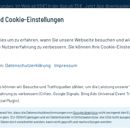
unden: Im Web ab 55€ | In der App ab 35€. Jetzt App downloade
d Cookie-Einstellungen
es um zu erfahren, wann Sie unsere Webseite besuchen und wie
e Nutzererfahrung zu verbessern. Sie können Ihre Cookie-Einste
nlösen
Rezeptur
Aktion %
en:
Datenschutzerklärung
Impressum
a D 1000 Globuli
s können wir Besuche und Trafficquellen zählen, um die Leistung unsere
Nur für kurze Zeit:
Gratis-Versand* ab 19€ Mindestbestellwert!
fahrung zu verbessern (Criteo, Google Signals, Bing Ads Universal Event 
ial Plugin).
0 g
arauf hin, dass die Datenschutzbestimmungen von
Google Analytics
nicht zwingend den E
Homöopathisches Arzneimittel.
n gem. EU-DSGVO genügen und ein Datentransfer in Drittstaaten bzw. die USA nicht ausg
 Daten dort verarbeitet werden, kann nicht geprüft und nachvollzogen werden.
Darreichung:
Gl