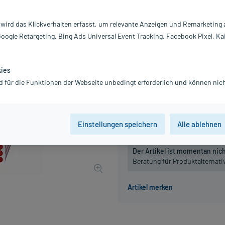
Inhalt:
10
PZN:
0
 wird das Klickverhalten erfasst, um relevante Anzeigen und Remarketing
Hersteller:
DH
Google Retargeting, Bing Ads Universal Event Tracking, Facebook Pixel, Ka
41,04 €
UVP
47,90 €
411
P
inkl. MwSt.
Gratis-Versand
innerhalb D.
kies
Grundpreis: 4.104,00 € / kg
d für die Funktionen der Webseite unbedingt erforderlich und können nich
Packungseinheit
Einstellungen speichern
Alle ablehnen
Der Artikel ist momentan nicht
Beratung für Produktalternat