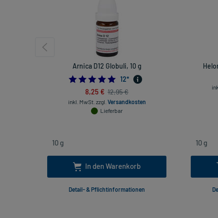
Arnica D12 Globuli, 10 g
Helon
5.0
12
*
in
8,25 €
12,95 €
inkl. MwSt.
zzgl.
Versandkosten
Lieferbar
In den Warenkorb
Detail- & Pflichtinformationen
De