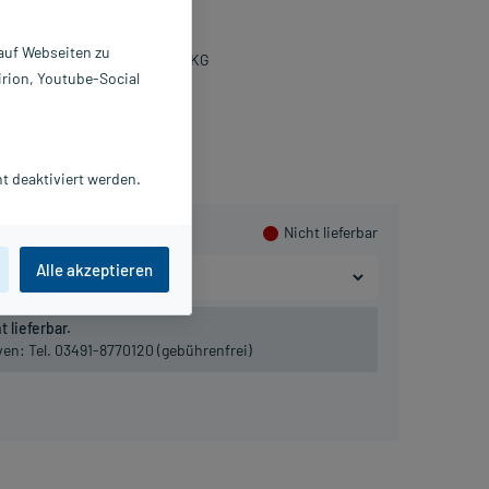
 g
7459894
 auf Webseiten zu
U-Arzneimittel GmbH & Co. KG
irion, Youtube-Social
lusHerzen sammeln
t deaktiviert werden.
Nicht lieferbar
Alle akzeptieren
 lieferbar.
iven:
Tel. 03491-8770120 (gebührenfrei)