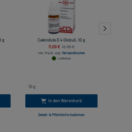
0 g
Calendula D 4 Globuli, 10 g
Bepan
11,09 €
12,95 €
inkl. MwSt.
zzgl.
Versandkosten
Lieferbar
inkl
In den Warenkorb
Detail- & Pflichtinformationen
Deta