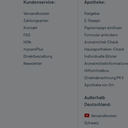
Kundenservice:
Apotheke:
Versandkosten
Ratgeber
Zahlungsarten
E-Rezept
Kontakt
Papierrezept einlösen
FAQ
Formular anfordern
Hilfe
Arzneimittel-Check
mycarePlus
Hausapotheken-Check
Direktbestellung
Individuelle Blister
Newsletter
Arzneimittelinformation
Hilfsmittelbox
Direktabrechnung PKV
Apotheke vor Ort
Außerhalb
Deutschland:
Versandkosten
Schweiz