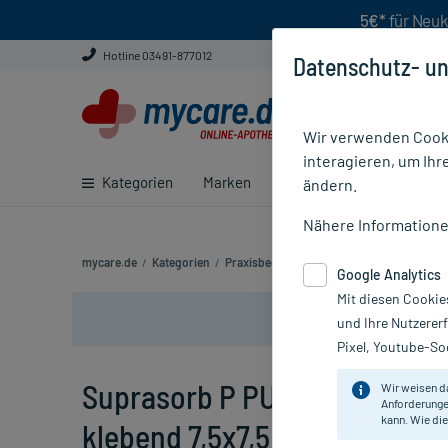
5€*
für Neuk
Hotline 03491-877012
Datenschutz- un
Wir verwenden Cooki
interagieren, um Ihr
Kategorien
Marken
Ratgeber
E-Rezept ei
ändern.
Nähere Information
mycare.de
/
Kategorien
/
Praxisbedarf
/
Verbandsmaterial
/
Binde
Google Analytics
Mit diesen Cookie
und Ihre Nutzerer
Pixel, Youtube-Soc
Suprasorb P PU-Schaumverb
Wir weisen d
Anforderunge
kann. Wie die
klebend 7,5x7,5 cm, 10 St