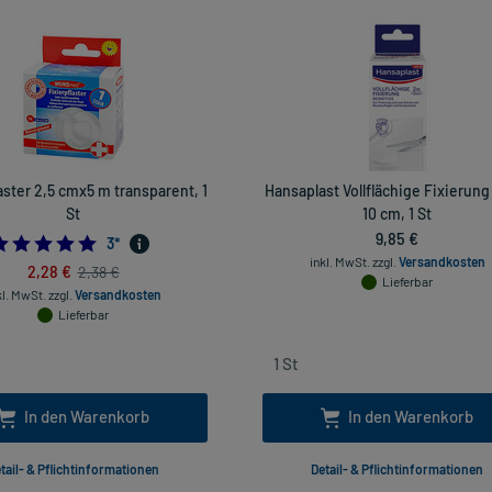
aster 2,5 cmx5 m transparent, 1
Hansaplast Vollflächige Fixierung
St
10 cm, 1 St
9,85 €
5.0
3
*
inkl. MwSt.
zzgl.
Versandkosten
2,28 €
2,38 €
Lieferbar
kl. MwSt.
zzgl.
Versandkosten
Lieferbar
In den Warenkorb
In den Warenkorb
tail- & Pflichtinformationen
Detail- & Pflichtinformationen