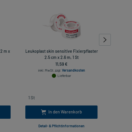
 2 m x
Leukoplast skin sensitive Fixierpflaster
Leukoplast
2.5 cm x 2.6 m, 1 St
11,59 €
inkl. MwSt.
zzgl.
Versandkosten
inkl
Lieferbar
In den Warenkorb
Detail- & Pflichtinformationen
Deta