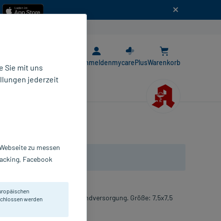
n
E-Rezept App
Anmelden
mycarePlus
Warenkorb
 Sie mit uns
llungen jederzeit
r Webseite zu messen
Tracking, Facebook
uropäischen
rethan-Schaumschicht zur Wundversorgung. Größe: 7,5x7,5
eschlossen werden