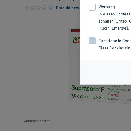
Werbung
Produkt bewerten & PlusHerzen sichern
In diesen Cookies
schalten (Criteo, 
Plugin, Emarsys).
Funktionelle Coo
Diese Cookies sin
Abbildung ähnlich