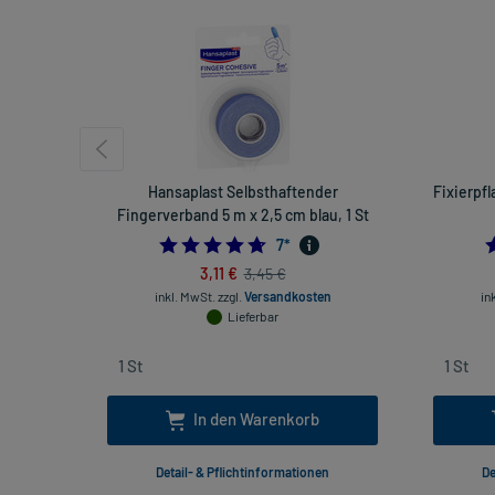
Hansaplast Selbsthaftender
Fixierpfl
Fingerverband 5 m x 2,5 cm blau, 1 St
4.714285714285714
7
*
3,11 €
3,45 €
inkl. MwSt.
zzgl.
Versandkosten
in
Lieferbar
In den Warenkorb
Detail- & Pflichtinformationen
De