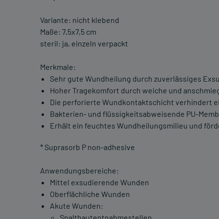
Variante: nicht klebend
Maße: 7,5x7,5 cm
steril: ja, einzeln verpackt
Merkmale:
Sehr gute Wundheilung durch zuverlässiges Ex
Hoher Tragekomfort durch weiche und anschmieg
Die perforierte Wundkontaktschicht verhindert e
Bakterien- und flüssigkeitsabweisende PU-Membr
Erhält ein feuchtes Wundheilungsmilieu und förde
* Suprasorb P non-adhesive
Anwendungsbereiche:
Mittel exsudierende Wunden
Oberflächliche Wunden
Akute Wunden:
Spalthautentnahmestellen