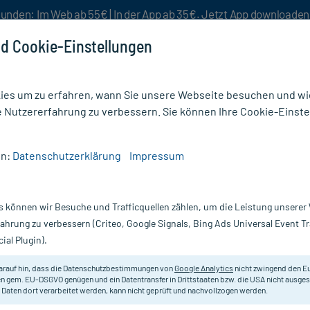
unden: Im Web ab 55€ | In der App ab 35€. Jetzt App downloade
d Cookie-Einstellungen
es um zu erfahren, wann Sie unsere Webseite besuchen und wie
e Nutzererfahrung zu verbessern. Sie können Ihre Cookie-Einste
nlösen
Rezeptur
Aktion %
en:
Datenschutzerklärung
Impressum
n
/
Schaumverband
/
Suprasorb P PU-Schaumverband nicht klebend 7,5x7,5 cm
s können wir Besuche und Trafficquellen zählen, um die Leistung unsere
Nur für kurze Zeit:
Gratis-Versand* ab 19€ Mindestbestellwert!
fahrung zu verbessern (Criteo, Google Signals, Bing Ads Universal Event 
ial Plugin).
and nicht
arauf hin, dass die Datenschutzbestimmungen von
Google Analytics
nicht zwingend den E
Flexibler Verband mit einer Polyu
n gem. EU-DSGVO genügen und ein Datentransfer in Drittstaaten bzw. die USA nicht ausg
 Daten dort verarbeitet werden, kann nicht geprüft und nachvollzogen werden.
cm.