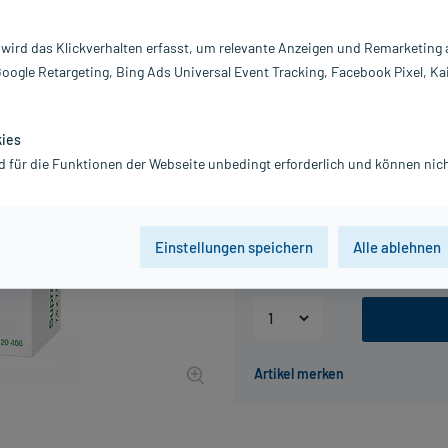
Darreichung:
V
Inhalt:
10
 wird das Klickverhalten erfasst, um relevante Anzeigen und Remarketing
PZN:
18
Google Retargeting, Bing Ads Universal Event Tracking, Facebook Pixel, Ka
Hersteller:
L
184,15 €
1842
PlusHerzen
kies
inkl. MwSt.
Gratis-Versand
innerhalb D.
d für die Funktionen der Webseite unbedingt erforderlich und können nich
Packungseinheit
Einstellungen speichern
Alle ablehnen
5 St
10 St