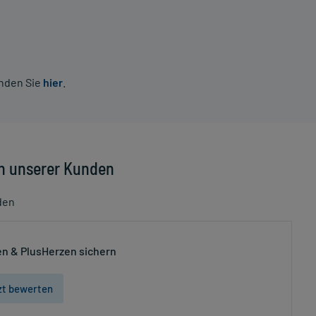
inden Sie
hier
.
n unserer Kunden
den
n & PlusHerzen sichern
zt bewerten