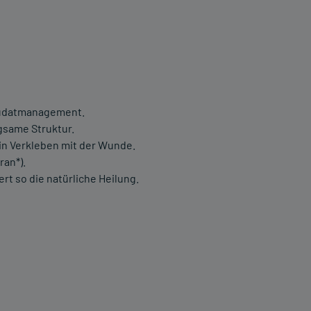
sudatmanagement.
same Struktur.
in Verkleben mit der Wunde.
an*).
rt so die natürliche Heilung.