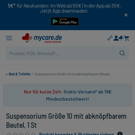
5€*
für Neukunden: Im Web ab 55€ | In der App ab 35€.
Jetzt App downloaden
Bad & Toilette
/
Suspensorium Größe 10 mit abknöpfbarem Beutel
Nur für kurze Zeit:
Gratis-Versand* ab 19€
Mindestbestellwert!
Suspensorium Größe 10 mit abknöpfbarem
Beutel, 1 St
Produkt bewerten & PlusHerzen sichern