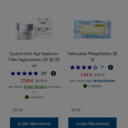
Eucerin Anti-Age Hyaluron-
Faktuclean Pflegetücher, 30
K
Filler Tagescreme LSF 30, 50
St
ml
3.7142857142857
7
*
4.827586206896552
29
*
3,56 €
4,99 €
27,69 €
36,95 €
inkl. MwSt.
zzgl.
Versandkosten
Lieferbar
inkl. MwSt.
Gratis-Versand
innerhalb
D.
Lieferbar
In den Warenkorb
In den Warenkorb