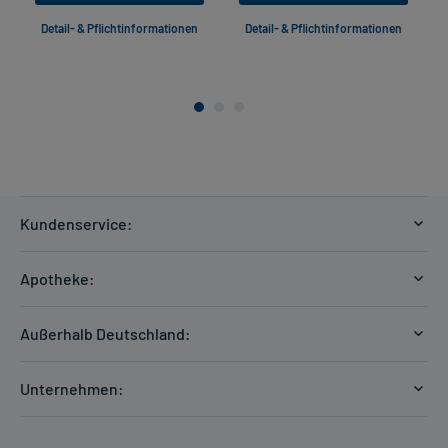
Detail- & Pflichtinformationen
Detail- & Pflichtinformationen
Kundenservice:
Versandkosten
Apotheke:
Zahlungsarten
Ratgeber
Kontakt
Außerhalb Deutschland:
E-Rezept
FAQ
Versandkosten Schweiz
Papierrezept einlösen
Hilfe
Unternehmen:
Formular anfordern
mycarePlus
Experten-Team
Arzneimittel-Check
Direktbestellung