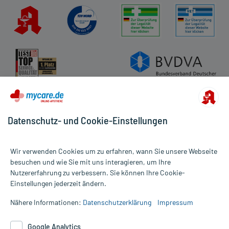
Datenschutz- und Cookie-Einstellungen
Wir verwenden Cookies um zu erfahren, wann Sie unsere Webseite
besuchen und wie Sie mit uns interagieren, um Ihre
Nutzererfahrung zu verbessern. Sie können Ihre Cookie-
Alle Preise gelten inkl. MwSt., ggf. zzgl. Versandkosten
Einstellungen jederzeit ändern.
Informationen auf dieser Website werden ausschließlich für
informative Zwecke zur Verfügung gestellt. Sie ersetzen keinesfalls
Nähere Informationen:
Datenschutzerklärung
Impressum
die Untersuchung und Behandlung durch einen Arzt. Bitte
beachten Sie, dass hierdurch weder Diagnosen gestellt noch
Google Analytics
Therapien eingeleitet werden können. | Diese Webseite benutzt