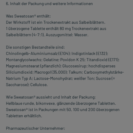
6. Inhalt der Packung und weitere Informationen
Was Sweatosan® enthält:
Der Wirkstoff ist ein Trockenextrakt aus Salbeiblättern.
1 überzogene Tablette enthält 80 mg Trockenextrakt aus
Salbeiblättern (4-7:1), Auszugsmittel: Wasser.
Die sonstigen Bestandteile sind:
Chinolingelb-Aluminiumsalz (E104); Indigotinlack (E132);
Montanglycolwachs; Gelatine; Povidon K 25; Titandioxid (E171);
Magnesiumstearat (pflanzlich); Glucosesirup; hochdisperses
Siliciumdioxid; Macrogol (35.000); Talkum; Carboxymethylstärke-
Natrium Typ A; Lactose-Monohydrat; weißer Ton; Sucrose (=
Saccharose); Cellulose.
Wie Sweatosan® aussieht und Inhalt der Packung:
Hellblaue runde, bikonvexe, glänzende überzogene Tabletten.
Sweatosan® ist in Packungen mit 50, 100 und 200 überzogenen
Tabletten erhältlich.
Pharmazeutischer Unternehmer: