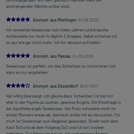
anstrengenden Nächte vorbei sind.
Dauer der Anwendung?
Ohne ärztlichen Rat sollten Sie das Arzneimittel nicht länger als 2
5.0
Anonym aus Mietingen
07.08.2020
Wochen anwenden. Bei länger anhaltenden oder regelmäßig
wiederkehrenden Beschwerden sollten Sie Ihren Arzt aufsuchen.
ich verwende Sweatosan seit vielen Jahren und brauche
mittlerweile nur noch 1x täglich 2 Dragees, dabei schwitze ich
Überdosierung?
so gut wie gar nicht mehr. Ich bin absolut zufrieden!
Bisher sind keine Überdosierungserscheinungen bekannt. Im
Zweifelsfall wenden Sie sich an Ihren Arzt.
5.0
Anonym aus Passau
24.09.2025
Generell gilt: Achten Sie vor allem bei Säuglingen, Kleinkindern und
Sweatosan ist perfekt, um das Schwitzen zu minimieren! Ich
älteren Menschen auf eine gewissenhafte Dosierung. Im
kann es nur empfehlen!
Zweifelsfalle fragen Sie Ihren Arzt oder Apotheker nach etwaigen
Auswirkungen oder Vorsichtsmaßnahmen.
4.0
Anonym aus Düsseldorf
19.07.2017
Hat völlig überzeugt. Ich glaube dass "schwitzen" ist bei mir
Eine vom Arzt verordnete Dosierung kann von den Angaben der
eher in der Psyche zu suchen, gewisse Ängste. Die Rückfrage in
Packungsbeilage abweichen. Da der Arzt sie individuell abstimmt,
der Apotheke ergab Sweatosan. Der Preis schreckte mich im
sollten Sie das Arzneimittel daher nach seinen Anweisungen
ersten Moment etwas ab, dennoch wollte ich es versuchen. Für
anwenden.
mich ist Sweatosan zum Begleiter geworden. Direkt nach dem
Kauf 3x3 und ab dem Folgetag 3x2 und ich bin trocken
Gegenanzeigen:
geblieben. Der Stress im neuen Job und gewisse Ängste