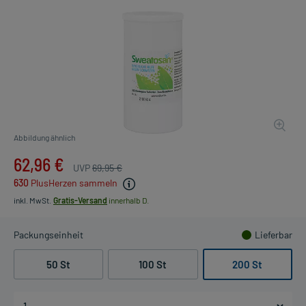
Abbildung ähnlich
62,96 €
UVP
69,95 €
630
PlusHerzen sammeln
inkl. MwSt.
Gratis-Versand
innerhalb D.
Packungseinheit
Lieferbar
50 St
100 St
200 St