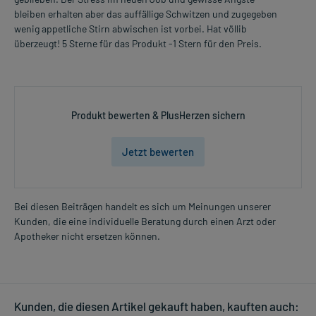
Was spricht gegen eine Anwendung?
bleiben erhalten aber das auffällige Schwitzen und zugegeben
wenig appetliche Stirn abwischen ist vorbei. Hat völlib
- Überempfindlichkeit gegen die Inhaltsstoffe
überzeugt! 5 Sterne für das Produkt -1 Stern für den Preis.
Welche Altersgruppe ist zu beachten?
- Kinder und Jugendliche unter 18 Jahren: Das Arzneimittel sollte
in dieser Altersgruppe in der Regel nicht angewendet werden.
Produkt bewerten & PlusHerzen sichern
Was ist mit Schwangerschaft und Stillzeit?
- Schwangerschaft: Das Arzneimittel sollte nach derzeitigen
Jetzt bewerten
Erkenntnissen nicht angewendet werden.
- Stillzeit: Von einer Anwendung wird nach derzeitigen
Erkenntnissen abgeraten. Eventuell ist ein Abstillen in Erwägung
zu ziehen.
Bei diesen Beiträgen handelt es sich um Meinungen unserer
Kunden, die eine individuelle Beratung durch einen Arzt oder
Ist Ihnen das Arzneimittel trotz einer Gegenanzeige verordnet
Apotheker nicht ersetzen können.
worden, sprechen Sie mit Ihrem Arzt oder Apotheker. Der
therapeutische Nutzen kann höher sein, als das Risiko, das die
Anwendung bei einer Gegenanzeige in sich birgt.
Kunden, die diesen Artikel gekauft haben, kauften auch: