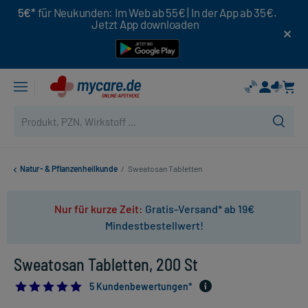
5€*
für Neukunden: Im Web ab 55€ | In der App ab 35€.
Jetzt App downloaden
Natur- & Pflanzenheilkunde
/
Sweatosan Tabletten
Nur für kurze Zeit:
Gratis-Versand* ab 19€
Mindestbestellwert!
Sweatosan Tabletten, 200 St
4.8
5 Kundenbewertungen*