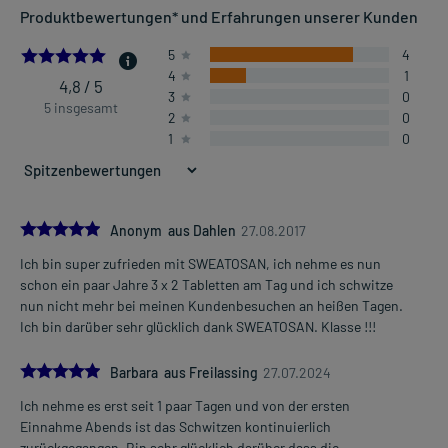
Produktbewertungen* und Erfahrungen unserer Kunden
- Traditionell angewendet zur Linderung von vermehrter
Schweißabsonderung.
4.8
5
4
4
1
4,8 / 5
3
0
Dosierung und Anwendungshinweise:
5 insgesamt
2
0
Erwachsene
1
0
1-2 Tabletten
3-mal täglich
nach der Mahlzeit
Erwachsene
5.0
Anonym aus Dahlen
27.08.2017
1-4 Tabletten
Ich bin super zufrieden mit SWEATOSAN, ich nehme es nun
1-mal täglich
Mehr anzeigen
schon ein paar Jahre 3 x 2 Tabletten am Tag und ich schwitze
abends, nach der Mahlzeit
nun nicht mehr bei meinen Kundenbesuchen an heißen Tagen.
Ich bin darüber sehr glücklich dank SWEATOSAN. Klasse !!!
Die Gesamtdosis sollte nicht ohne Rücksprache mit einem Arzt
oder Apotheker überschritten werden.
5.0
Barbara aus Freilassing
27.07.2024
Art der Anwendung?
Ich nehme es erst seit 1 paar Tagen und von der ersten
Nehmen Sie das Arzneimittel mit Flüssigkeit (z.B. 1 Glas Wasser)
Einnahme Abends ist das Schwitzen kontinuierlich
ein.
zurückgegangen. Bin sehr glücklich darüber dass die