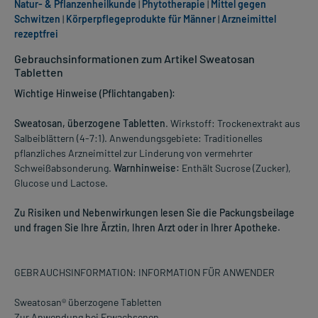
Natur- & Pflanzenheilkunde
|
Phytotherapie
|
Mittel gegen
Schwitzen
|
Körperpflegeprodukte für Männer
|
Arzneimittel
rezeptfrei
Gebrauchsinformationen zum Artikel Sweatosan
Tabletten
Wichtige Hinweise (Pflichtangaben):
Sweatosan, überzogene Tabletten
. Wirkstoff: Trockenextrakt aus
Salbeiblättern (4-7:1). Anwendungsgebiete: Traditionelles
pflanzliches Arzneimittel zur Linderung von vermehrter
Schweißabsonderung.
Warnhinweise:
Enthält Sucrose (Zucker),
Glucose und Lactose.
Zu Risiken und Nebenwirkungen lesen Sie die Packungsbeilage
und fragen Sie Ihre Ärztin, Ihren Arzt oder in Ihrer Apotheke.
GEBRAUCHSINFORMATION: INFORMATION FÜR ANWENDER
Sweatosan® überzogene Tabletten
Zur Anwendung bei Erwachsenen