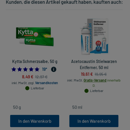
Kunden, die diesen Artikel gekauft haben, kauften auch:
Kytta Schmerzsalbe, 50 g
Acetocaustin Stielwarzen
Entferner, 50 ml
Ü
4.947368421052632
19
*
19,61 €
19,95 €
8,49 €
12,97 €
inkl. MwSt.
Gratis-Versand
innerhalb
inkl. MwSt.
zzgl.
Versandkosten
D.
Lieferbar
Lieferbar
In den Warenkorb
In den Warenkorb