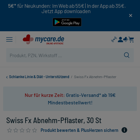
5€*
für Neukunden: Im Web ab 55€ | In der App ab 35€.
Jetzt App downloaden
Schlanke Linie & Diät - Unterstützend
/
Swiss Fx Abnehm-Pflaster
Nur für kurze Zeit:
Gratis-Versand* ab 19€
Mindestbestellwert!
Swiss Fx Abnehm-Pflaster, 30 St
Produkt bewerten & PlusHerzen sichern