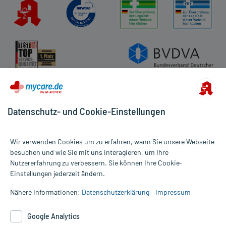
Datenschutz- und Cookie-Einstellungen
Wir verwenden Cookies um zu erfahren, wann Sie unsere Webseite
besuchen und wie Sie mit uns interagieren, um Ihre
Nutzererfahrung zu verbessern. Sie können Ihre Cookie-
Alle Preise gelten inkl. MwSt., ggf. zzgl. Versandkosten
Einstellungen jederzeit ändern.
Informationen auf dieser Website werden ausschließlich für
informative Zwecke zur Verfügung gestellt. Sie ersetzen keinesfalls
Nähere Informationen:
Datenschutzerklärung
Impressum
die Untersuchung und Behandlung durch einen Arzt. Bitte
beachten Sie, dass hierdurch weder Diagnosen gestellt noch
Google Analytics
Therapien eingeleitet werden können. | Diese Webseite benutzt