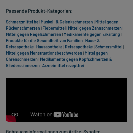
Passende Produkt-Kategorien:
Schmerzmittel bei Muskel- & Gelenkschmerzen
|
Mittel gegen
Rückenschmerzen
|
Fiebermittel
|
Mittel gegen Zahnschmerzen
|
Mittel gegen Regelschmerzen
|
Medikamente gegen Erkältung
|
Produkte für die Gesundheit von Familien
|
Haus- &
Reiseapotheke
|
Hausapotheke
|
Reiseapotheke
|
Schmerzmittel
|
Mittel gegen Menstruationsbeschwerden
|
Mittel gegen
Ohrenschmerzen
|
Medikamente gegen Kopfschmerzen &
Gliederschmerzen
|
Arzneimittel rezeptfrei
Gebrauchsinformationen zum Artikel Synofen