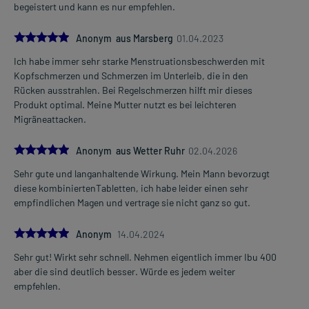
begeistert und kann es nur empfehlen.
Nehmen Sie das Arzneimittel mit Flüssigkeit (z.B. 1 Glas Wasser)
ein.
5.0
Anonym aus Marsberg
01.04.2023
Dauer der Anwendung?
Ich habe immer sehr starke Menstruationsbeschwerden mit
Ohne ärztlichen Rat sollten Sie das Arzneimittel nicht länger als 3
Kopfschmerzen und Schmerzen im Unterleib, die in den
Tage anwenden. Bei länger anhaltenden oder regelmäßig
Rücken ausstrahlen. Bei Regelschmerzen hilft mir dieses
wiederkehrenden Beschwerden sollten Sie Ihren Arzt aufsuchen.
Produkt optimal. Meine Mutter nutzt es bei leichteren
Migräneattacken.
Überdosierung?
Es kann zu einer Vielzahl von Überdosierungserscheinungen
5.0
Anonym aus Wetter Ruhr
02.04.2026
kommen, unter anderem zu Übelkeit, Erbrechen, Appetitlosigkeit,
Bauchschmerzen, Leberschädigung, Kopfschmerzen, Schwindel,
Sehr gute und langanhaltende Wirkung. Mein Mann bevorzugt
Blutdruckabfall, Benommenheit sowie zu Atemstörungen
diese kombiniertenTabletten, ich habe leider einen sehr
kommen. Setzen Sie sich bei dem Verdacht auf eine Überdosierung
empfindlichen Magen und vertrage sie nicht ganz so gut.
umgehend mit einem Arzt in Verbindung.
5.0
Anonym
14.04.2024
Einnahme vergessen?
Setzen Sie die Einnahme zum nächsten vorgeschriebenen
Sehr gut! Wirkt sehr schnell. Nehmen eigentlich immer Ibu 400
Zeitpunkt ganz normal (also nicht mit der doppelten Menge) fort.
aber die sind deutlich besser. Würde es jedem weiter
empfehlen.
Generell gilt: Achten Sie vor allem bei Säuglingen, Kleinkindern und