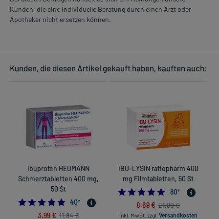
Ihre besondere Ausgangslage prüfen und Sie entsprechend
Kunden, die eine individuelle Beratung durch einen Arzt oder
beraten, ob und wie Sie mit dem Stillen weitermachen können.
Apotheker nicht ersetzen können.
Ist Ihnen das Arzneimittel trotz einer Gegenanzeige verordnet
worden, sprechen Sie mit Ihrem Arzt oder Apotheker. Der
therapeutische Nutzen kann höher sein, als das Risiko, das die
Anwendung bei einer Gegenanzeige in sich birgt.
Kunden, die diesen Artikel gekauft haben, kauften auch:
Nebenwirkungen:
Welche unerwünschten Wirkungen können auftreten?
- Wassereinlagerung (Ödem)
- Wasseransammlung
- Magen-Darm-Beschwerden, wie:
- Bauchschmerzen
- Durchfall durch Arzneimittel
Ibuprofen HEUMANN
IBU-LYSIN ratiopharm 400
- Verdauungsbeschwerden durch Medikamente
Schmerztabletten 400 mg,
mg Filmtabletten, 50 St
- Übelkeit
50 St
4.925
80
*
- Entweichen von Darmgasen
4.925
40
*
8,69 €
21,80 €
- Verstopfung
3,99 €
11,84 €
inkl. MwSt.
zzgl.
Versandkosten
- Erbrechen