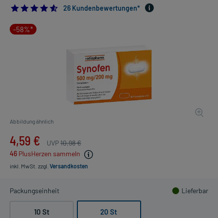
4.576923076923077
26 Kundenbewertungen*
-58%*
Abbildung ähnlich
4,59 €
UVP
10,98 €
46
PlusHerzen sammeln
inkl. MwSt.
zzgl.
Versandkosten
Packungseinheit
Lieferbar
10 St
20 St