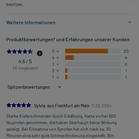
besitzen.
Weitere Informationen
Anwendungsgebiete:
Produktbewertungen* und Erfahrungen unserer Kunden
- Leichte bis mäßig starke Schmerzen, wie:
- Kopfschmerzen
4.576923076923077
5
20
- Zahnschmerzen
4
4
- Regelschmerzen
4,6 / 5
3
0
26 insgesamt
2
1
1
1
Dosierung und Anwendungshinweise:
Erwachsene
1 Tablette
1-3 mal täglich
im Abstand von mindestens 6 Stunden, zu der Mahlzeit
5.0
Sylvia aus Frankfurt am Main
11.02.2024
Starke Kieferschmerzen durch Erkältung. Hatte vorher 600
Die Gesamtdosis sollte nicht ohne Rücksprache mit einem Arzt
Mehr anzeigen
Ibuprofen genommen, die haben überhaupt keine Wirkung
oder Apotheker überschritten werden.
gezeigt. Bei Einnahme von Synofen hat sich nach ca. 30
Minuten eine sehr gute Schmerzlinderung eingestellt. Bin
Art der Anwendung?