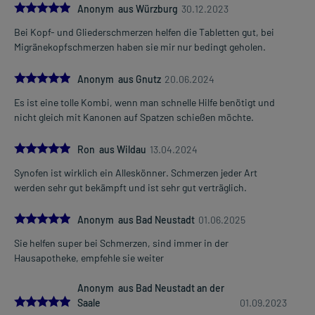
älteren Menschen auf eine gewissenhafte Dosierung. Im
5.0
Anonym aus Würzburg
30.12.2023
Zweifelsfalle fragen Sie Ihren Arzt oder Apotheker nach etwaigen
Bei Kopf- und Gliederschmerzen helfen die Tabletten gut, bei
Auswirkungen oder Vorsichtsmaßnahmen.
Migränekopfschmerzen haben sie mir nur bedingt geholen.
Eine vom Arzt verordnete Dosierung kann von den Angaben der
5.0
Packungsbeilage abweichen. Da der Arzt sie individuell abstimmt,
Anonym aus Gnutz
20.06.2024
sollten Sie das Arzneimittel daher nach seinen Anweisungen
Es ist eine tolle Kombi, wenn man schnelle Hilfe benötigt und
anwenden.
nicht gleich mit Kanonen auf Spatzen schießen möchte.
5.0
Gegenanzeigen:
Ron aus Wildau
13.04.2024
Was spricht gegen eine Anwendung?
Synofen ist wirklich ein Alleskönner. Schmerzen jeder Art
werden sehr gut bekämpft und ist sehr gut verträglich.
- Überempfindlichkeit gegen die Inhaltsstoffe
- Geschwüre im Verdauungstrakt, auch in der Vorgeschichte
5.0
Anonym aus Bad Neustadt
01.06.2025
- Blutungen im Magen-Darm-Trakt, auch in der Vorgeschichte und
in Zusammenhang mit der Einnahme bestimmter Arzneimittel
Sie helfen super bei Schmerzen, sind immer in der
(nichtsteroidale Antirheumatika/Antiphlogistika)
Hausapotheke, empfehle sie weiter
- Magen-Darm-Durchbruch, in der Vorgeschichte in
Zusammenhang mit der Einnahme bestimmter Arzneimittel
Anonym aus Bad Neustadt an der
(nichtsteroidale Antirheumatika/Antiphlogistika)
5.0
Saale
01.09.2023
- Aktive Blutungen, wie: