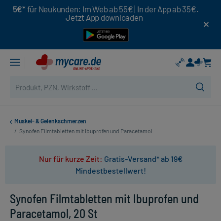
5€*
für Neukunden: Im Web ab 55€ | In der App ab 35€.
Jetzt App downloaden
Muskel- & Gelenkschmerzen
/
Synofen Filmtabletten mit Ibuprofen und Paracetamol
Nur für kurze Zeit:
Gratis-Versand* ab 19€
Mindestbestellwert!
Synofen Filmtabletten mit Ibuprofen und
Paracetamol, 20 St