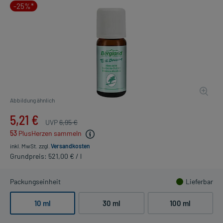
-25%*
Abbildung ähnlich
5,21 €
UVP
6,95 €
53
PlusHerzen sammeln
inkl. MwSt.
zzgl.
Versandkosten
Grundpreis: 521,00 € / l
Packungseinheit
Lieferbar
10 ml
30 ml
100 ml