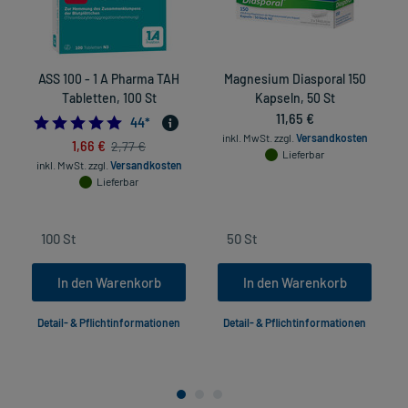
ASS 100 - 1 A Pharma TAH
Magnesium Diasporal 150
Tabletten, 100 St
Kapseln, 50 St
11,65 €
4.9772727272727275
44
*
inkl. MwSt.
zzgl.
Versandkosten
1,66 €
2,77 €
Lieferbar
inkl. MwSt.
zzgl.
Versandkosten
in
Lieferbar
In den Warenkorb
In den Warenkorb
Detail- & Pflichtinformationen
Detail- & Pflichtinformationen