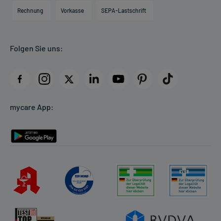
Engagement
Direktabrechnung PKV
Rechnung
Vorkasse
SEPA-Lastschrift
Partner
Apotheke vor Ort
Kundenbewertungen
Folgen Sie uns:
AGB
Impressum
Datenschutz
Cookie-Einstellungen
mycare App:
Rückgabe/Widerruf
Barrierefreiheitserklärung