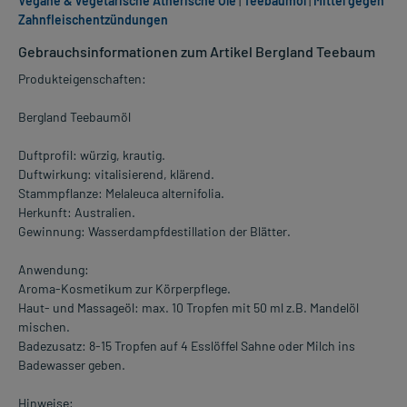
Vegane & vegetarische Ätherische Öle
|
Teebaumöl
|
Mittel gegen
Zahnfleischentzündungen
Gebrauchsinformationen zum Artikel Bergland Teebaum
Produkteigenschaften:
Bergland Teebaumöl
Duftprofil: würzig, krautig.
Duftwirkung: vitalisierend, klärend.
Stammpflanze: Melaleuca alternifolia.
Herkunft: Australien.
Gewinnung: Wasserdampfdestillation der Blätter.
Anwendung:
Aroma-Kosmetikum zur Körperpflege.
Haut- und Massageöl: max. 10 Tropfen mit 50 ml z.B. Mandelöl
mischen.
Badezusatz: 8-15 Tropfen auf 4 Esslöffel Sahne oder Milch ins
Badewasser geben.
Hinweise: