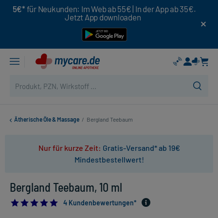
5€*
für Neukunden: Im Web ab 55€ | In der App ab 35€.
Jetzt App downloaden
Ätherische Öle & Massage
/
Bergland Teebaum
Nur für kurze Zeit:
Gratis-Versand* ab 19€
Mindestbestellwert!
Bergland Teebaum, 10 ml
4.75
4 Kundenbewertungen*