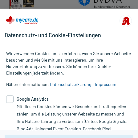
Datenschutz- und Cookie-Einstellungen
Wir verwenden Cookies um zu erfahren, wann Sie unsere Webseite
besuchen und wie Sie mit uns interagieren, um Ihre
Nutzererfahrung zu verbessern. Sie können Ihre Cookie-
Alle Preise gelten inkl. MwSt., ggf. zzgl. Versandkosten
Einstellungen jederzeit ändern.
Informationen auf dieser Website werden ausschließlich für
informative Zwecke zur Verfügung gestellt. Sie ersetzen keinesfalls
Nähere Informationen:
Datenschutzerklärung
Impressum
die Untersuchung und Behandlung durch einen Arzt. Bitte
beachten Sie, dass hierdurch weder Diagnosen gestellt noch
Google Analytics
Therapien eingeleitet werden können. | Diese Webseite benutzt
Mit diesen Cookies können wir Besuche und Trafficquellen
Google Analytics. Lesen Sie bitte dazu die wichtigen Hinweise in
unserer Datenschutzerklärung. Für den Widerruf einer Bestellung
zählen, um die Leistung unserer Webseite zu messen und
nutzen Sie das Formular:
Ihre Nutzererfahrung zu verbessern (Criteo, Google Signals,
Bing Ads Universal Event Tracking, Facebook Pixel,
Vertrag widerrufen
Youtube-Social Plugin).