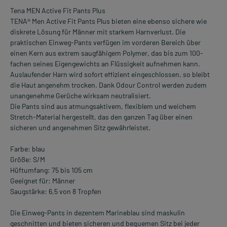
Tena MEN Active Fit Pants Plus
TENA® Men Active Fit Pants Plus bieten eine ebenso sichere wie
diskrete Lösung für Männer mit starkem Harnverlust. Die
praktischen Einweg-Pants verfügen im vorderen Bereich über
einen Kern aus extrem saugfähigem Polymer, das bis zum 100-
fachen seines Eigengewichts an Flüssigkeit aufnehmen kann.
Auslaufender Harn wird sofort effizient eingeschlossen, so bleibt
die Haut angenehm trocken. Dank Odour Control werden zudem
unangenehme Gerüche wirksam neutralisiert.
Die Pants sind aus atmungsaktivem, flexiblem und weichem
Stretch-Material hergestellt, das den ganzen Tag über einen
sicheren und angenehmen Sitz gewährleistet.
Farbe: blau
Größe: S/M
Hüftumfang: 75 bis 105 cm
Geeignet für: Männer
Saugstärke: 6,5 von 8 Tropfen
Die Einweg-Pants in dezentem Marineblau sind maskulin
geschnitten und bieten sicheren und bequemen Sitz bei jeder