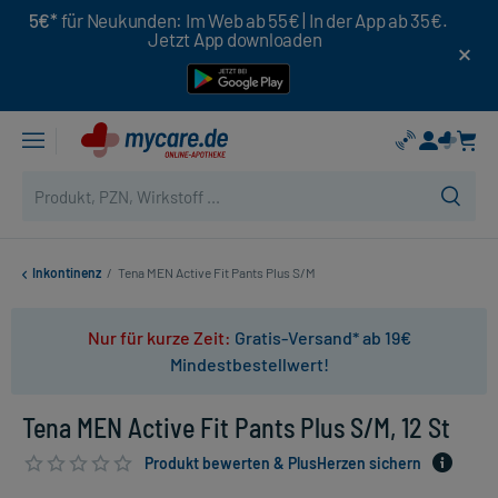
5€*
für Neukunden: Im Web ab 55€ | In der App ab 35€.
Jetzt App downloaden
Inkontinenz
/
Tena MEN Active Fit Pants Plus S/M
Nur für kurze Zeit:
Gratis-Versand* ab 19€
Mindestbestellwert!
Tena MEN Active Fit Pants Plus S/M, 12 St
Produkt bewerten & PlusHerzen sichern