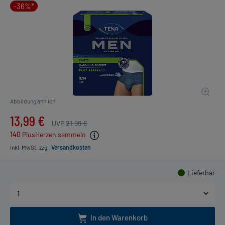
-36%*
Abbildung ähnlich
13,99 €
UVP
21,99 €
140
PlusHerzen sammeln
inkl. MwSt.
zzgl.
Versandkosten
Lieferbar
In den Warenkorb