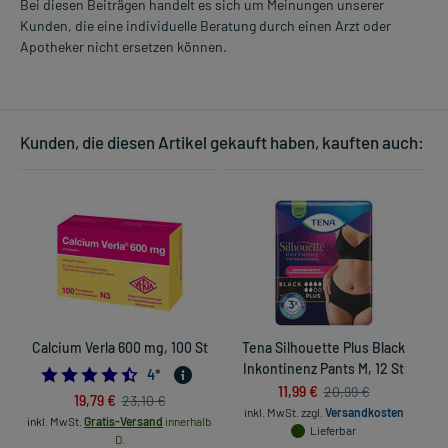
Bei diesen Beiträgen handelt es sich um Meinungen unserer
Kunden, die eine individuelle Beratung durch einen Arzt oder
Apotheker nicht ersetzen können.
Kunden, die diesen Artikel gekauft haben, kauften auch:
Calcium Verla 600 mg, 100 St
Tena Silhouette Plus Black
Inkontinenz Pants M, 12 St
4.5
4
*
11,99 €
20,99 €
19,79 €
23,10 €
inkl. MwSt.
zzgl.
Versandkosten
inkl. MwSt.
Gratis-Versand
innerhalb
Lieferbar
D.
in