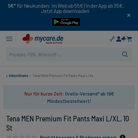
5€*
für Neukunden: Im Web ab 55€ | In der App ab 35€.
Jetzt App downloaden
Inkontinenz
/
Tena MEN Premium Fit Pants Maxi L/XL
Nur für kurze Zeit:
Gratis-Versand* ab 19€
Mindestbestellwert!
Tena MEN Premium Fit Pants Maxi L/XL, 10
St
Produkt bewerten & PlusHerzen sichern