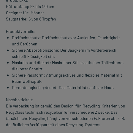
Größe: L/XL
Hüftumfang: 95 bis 130 cm
Geeignet für: Männer
Saugstärke: 6 von 8 Tropfen
Produktvorteile:
Dreifachschutz: Dreifachschutz vor Auslaufen, Feuchtigkeit
und Gerüchen.
Sichere Absorptionszone: Der Saugkern im Vorderbereich
schließt Flüssigkeit ein.
Maskulin und diskret: Maskuliner Stil, elastischer Taillenbund,
diskreter Schnitt.
Sichere Passform: Atmungsaktives und flexibles Material mit
Baumwollhaptik.
Dermatologisch getestet: Das Material ist sanft zur Haut.
Nachhaltigkeit:
Die Verpackung ist gemäß den Design-für-Recycling-Kriterien von
RecyClass technisch recycelbar für verschiedene Zwecke. Das
tatsächliche Recycling hängt von verschiedenen Faktoren ab, z. B.
der örtlichen Verfügbarkeit eines Recycling-Systems.