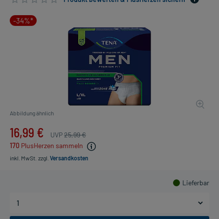
-34%*
Abbildung ähnlich
16,99 €
UVP
25,99 €
170
PlusHerzen sammeln
inkl. MwSt.
zzgl.
Versandkosten
Lieferbar