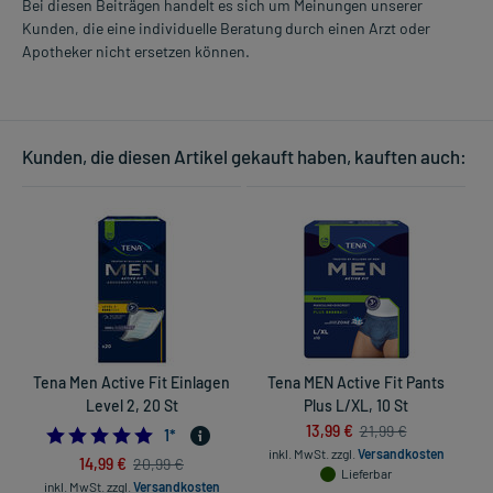
Bei diesen Beiträgen handelt es sich um Meinungen unserer
Kunden, die eine individuelle Beratung durch einen Arzt oder
Apotheker nicht ersetzen können.
Kunden, die diesen Artikel gekauft haben, kauften auch:
Tena Men Active Fit Einlagen
Tena MEN Active Fit Pants
S
Level 2, 20 St
Plus L/XL, 10 St
13,99 €
21,99 €
5.0
1
*
inkl. MwSt.
zzgl.
Versandkosten
14,99 €
20,99 €
Lieferbar
inkl. MwSt.
zzgl.
Versandkosten