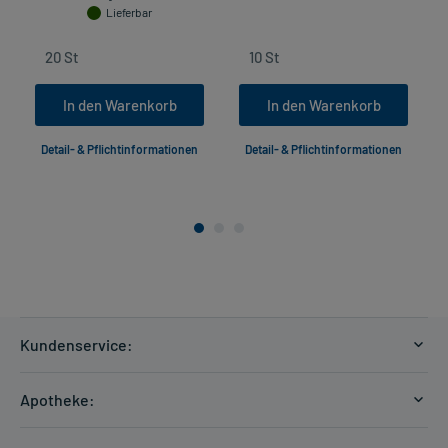
Lieferbar
In den Warenkorb
In den Warenkorb
Detail- & Pflichtinformationen
Detail- & Pflichtinformationen
Kundenservice:
Versandkosten
Apotheke:
Zahlungsarten
Ratgeber
Kontakt