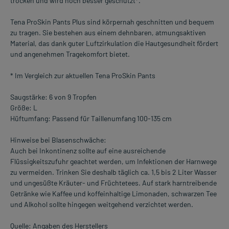
trocken und wird noch besser geschützt*.
Tena ProSkin Pants Plus sind körpernah geschnitten und bequem
zu tragen. Sie bestehen aus einem dehnbaren, atmungsaktiven
Material, das dank guter Luftzirkulation die Hautgesundheit fördert
und angenehmen Tragekomfort bietet.
* Im Vergleich zur aktuellen Tena ProSkin Pants
Saugstärke: 6 von 9 Tropfen
Größe: L
Hüftumfang: Passend für Taillenumfang 100-135 cm
Hinweise bei Blasenschwäche:
Auch bei Inkontinenz sollte auf eine ausreichende
Flüssigkeitszufuhr geachtet werden, um Infektionen der Harnwege
zu vermeiden. Trinken Sie deshalb täglich ca. 1,5 bis 2 Liter Wasser
und ungesüßte Kräuter- und Früchtetees. Auf stark harntreibende
Getränke wie Kaffee und koffeinhaltige Limonaden, schwarzen Tee
und Alkohol sollte hingegen weitgehend verzichtet werden.
Quelle: Angaben des Herstellers