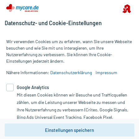
Datenschutz- und Cookie-Einstellungen
Wir verwenden Cookies um zu erfahren, wann Sie unsere Webseite
besuchen und wie Sie mit uns interagieren, um Ihre
Nutzererfahrung zu verbessern. Sie können Ihre Cookie-
Alle Preise gelten inkl. MwSt., ggf. zzgl. Versandkosten
Einstellungen jederzeit ändern.
Informationen auf dieser Website werden ausschließlich für
informative Zwecke zur Verfügung gestellt. Sie ersetzen keinesfalls
Nähere Informationen:
Datenschutzerklärung
Impressum
die Untersuchung und Behandlung durch einen Arzt. Bitte
beachten Sie, dass hierdurch weder Diagnosen gestellt noch
Google Analytics
Therapien eingeleitet werden können. | Diese Webseite benutzt
Mit diesen Cookies können wir Besuche und Trafficquellen
Google Analytics. Lesen Sie bitte dazu die wichtigen Hinweise in
unserer Datenschutzerklärung. Für den Widerruf einer Bestellung
zählen, um die Leistung unserer Webseite zu messen und
nutzen Sie das Formular:
Ihre Nutzererfahrung zu verbessern (Criteo, Google Signals,
Bing Ads Universal Event Tracking, Facebook Pixel,
Vertrag widerrufen
Youtube-Social Plugin).
Einstellungen speichern
Wir weisen darauf hin, dass die