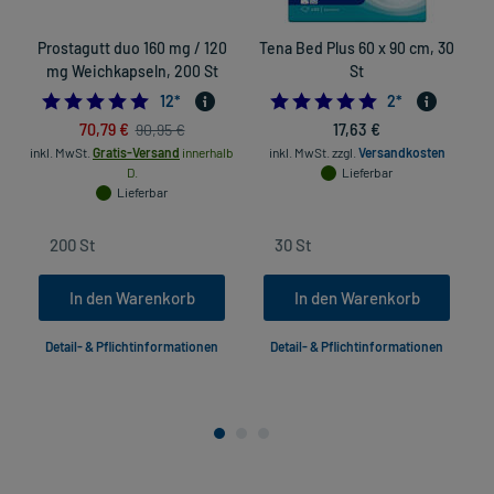
Prostagutt duo 160 mg / 120
Tena Bed Plus 60 x 90 cm, 30
mg Weichkapseln, 200 St
St
4.916666666666667
5.0
12
*
2
*
70,79 €
17,63 €
90,95 €
inkl. MwSt.
Gratis-Versand
innerhalb
inkl. MwSt.
zzgl.
Versandkosten
D.
Lieferbar
Lieferbar
In den Warenkorb
In den Warenkorb
Detail- & Pflichtinformationen
Detail- & Pflichtinformationen