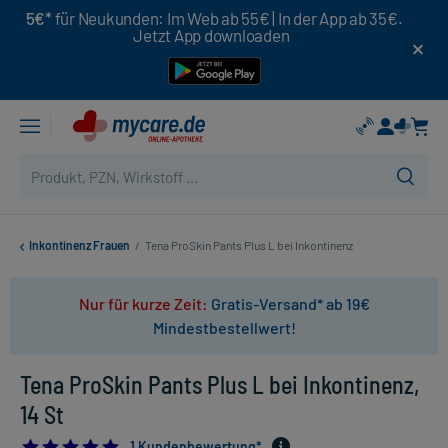
5€*
für Neukunden: Im Web ab 55€ | In der App ab 35€.
Jetzt App downloaden
Inkontinenz Frauen
/
Tena ProSkin Pants Plus L bei Inkontinenz
Nur für kurze Zeit:
Gratis-Versand* ab 19€
Mindestbestellwert!
Tena ProSkin Pants Plus L bei Inkontinenz,
14 St
5.0
1 Kundenbewertung*