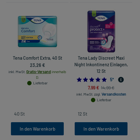
Tena Comfort Extra, 40 St
Tena Lady Discreet Maxi
23,26 €
Night Inkontinenz Einlagen,
12 St
inkl. MwSt.
Gratis-Versand
innerhalb
D.
5.0
5
*
in
Lieferbar
7,99 €
14,99 €
inkl. MwSt.
zzgl.
Versandkosten
Lieferbar
In den Warenkorb
In den Warenkorb