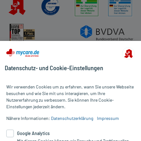
Datenschutz- und Cookie-Einstellungen
Wir verwenden Cookies um zu erfahren, wann Sie unsere Webseite
besuchen und wie Sie mit uns interagieren, um Ihre
Nutzererfahrung zu verbessern. Sie können Ihre Cookie-
Alle Preise gelten inkl. MwSt., ggf. zzgl. Versandkosten
Einstellungen jederzeit ändern.
Informationen auf dieser Website werden ausschließlich für
informative Zwecke zur Verfügung gestellt. Sie ersetzen keinesfalls
Nähere Informationen:
Datenschutzerklärung
Impressum
die Untersuchung und Behandlung durch einen Arzt. Bitte
beachten Sie, dass hierdurch weder Diagnosen gestellt noch
Google Analytics
Therapien eingeleitet werden können. | Diese Webseite benutzt
Mit diesen Cookies können wir Besuche und Trafficquellen
Google Analytics. Lesen Sie bitte dazu die wichtigen Hinweise in