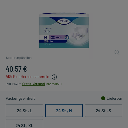
Abbildung ähnlich
40,57 €
406
PlusHerzen sammeln
inkl. MwSt.
Gratis-Versand
innerhalb D.
Packungseinheit
Lieferbar
24 St , L
24 St , M
24 St , S
24 St , XL