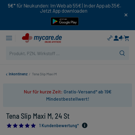
5€*
für Neukunden: Im Web ab 55€ | In der App ab 35€.
Jetzt App downloaden
Inkontinenz
/
Tena Slip Maxi M
Nur für kurze Zeit:
Gratis-Versand* ab 19€
Mindestbestellwert!
Tena Slip Maxi M, 24 St
5.0
1 Kundenbewertung*