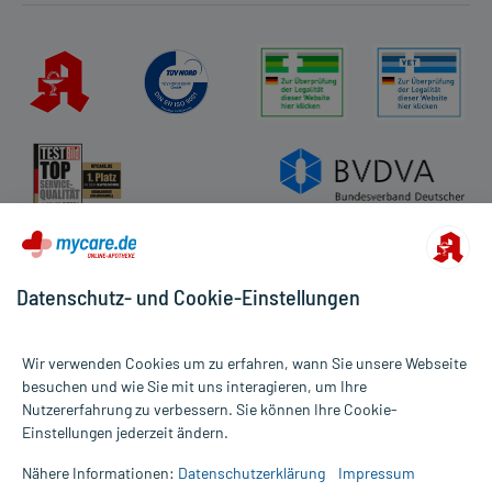
Datenschutz- und Cookie-Einstellungen
Wir verwenden Cookies um zu erfahren, wann Sie unsere Webseite
besuchen und wie Sie mit uns interagieren, um Ihre
Nutzererfahrung zu verbessern. Sie können Ihre Cookie-
Alle Preise gelten inkl. MwSt., ggf. zzgl. Versandkosten
Einstellungen jederzeit ändern.
Informationen auf dieser Website werden ausschließlich für
informative Zwecke zur Verfügung gestellt. Sie ersetzen keinesfalls
Nähere Informationen:
Datenschutzerklärung
Impressum
die Untersuchung und Behandlung durch einen Arzt. Bitte