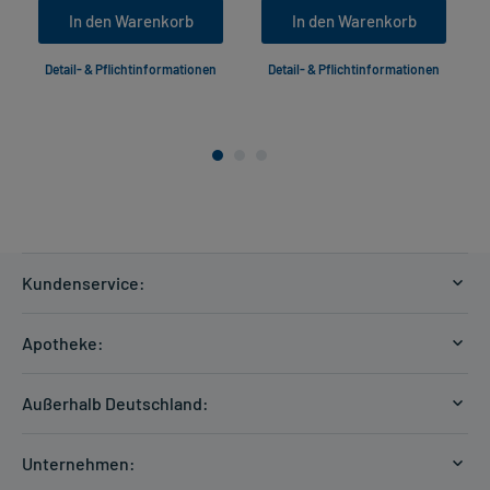
In den Warenkorb
In den Warenkorb
Detail- & Pflichtinformationen
Detail- & Pflichtinformationen
Kundenservice:
Versandkosten
Apotheke:
Zahlungsarten
Ratgeber
Kontakt
Außerhalb Deutschland:
E-Rezept
FAQ
Versandkosten Schweiz
Papierrezept einlösen
Hilfe
Unternehmen:
Formular anfordern