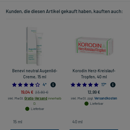
Kunden, die diesen Artikel gekauft haben, kauften auch:
Benevi neutral Augenlid-
Korodin Herz-Kreislauf-
Creme, 15 ml
Tropfen, 40 ml
4.0
5.0
4
*
17
*
19,04 €
12,99 €
23,80 €
inkl. MwSt.
Gratis-Versand
innerhalb
inkl. MwSt.
zzgl.
Versandkosten
D.
Lieferbar
Lieferbar