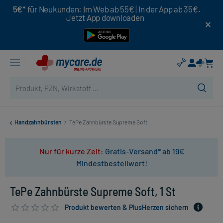
5€*
für Neukunden: Im Web ab 55€ | In der App ab 35€.
Jetzt App downloaden
Handzahnbürsten
/
TePe Zahnbürste Supreme Soft
Nur für kurze Zeit:
Gratis-Versand* ab 19€
Mindestbestellwert!
TePe Zahnbürste Supreme Soft, 1 St
Produkt bewerten & PlusHerzen sichern